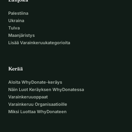
Kieltäydymme luopumasta toivosta.
Palestiina
Mahdollisuus 
Ukraina
Tulva
Maanjäristys
ulkomailla
Lisää Varainkeruukategorioita
Vaikka vaihtoehdot ovat täällä 
Kerää
rajalliset, olemme löytäneet toivoa 
Aloita WhyDonate-keräys
erikoistuneista klinikoista 
Intiassa
. 
Näin Luot Keräyksen WhyDonatessa
Varainkeruuoppaat
Nämä sairaalat ovat varustettu 
Varainkeruu Organisaatioille
edistyksellisillä teknologioilla, uusilla 
Miksi Luottaa WhyDonateen
hoitomenetelmillä ja 