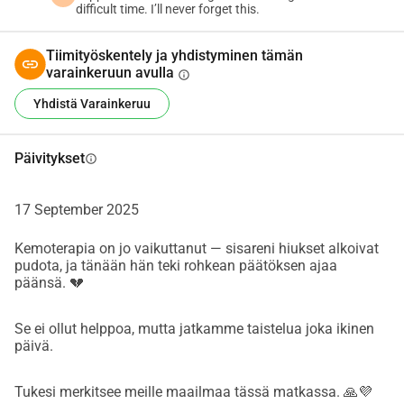
jättäen sen vakavasti vaurioituneeksi. 
difficult time. I’ll never forget this.
Tänään hän ei voi enää kävellä. Joka 
Tiimityöskentely ja yhdistyminen tämän
varainkeruun avulla
info
ikinen päivä hän kärsii jatkuvasta, 
Yhdistä Varainkeruu
sietämättömästä kivusta, jota 
kenenkään ei pitäisi koskaan joutua 
Päivitykset
info
kärsimään.
17 September 2025
Huolimatta siitä, että hän on saanut 
Kemoterapia on jo vaikuttanut — sisareni hiukset alkoivat
pudota, ja tänään hän teki rohkean päätöksen ajaa
kemoterapiaa Kazakstanissa, lääkärit 
päänsä. 💔
täällä kertoivat meille jotain, mitä 
Se ei ollut helppoa, mutta jatkamme taistelua joka ikinen
mikään perhe ei koskaan halua kuulla: 
päivä.
"Parantumiseen ei ole toivoa." He 
Tukesi merkitsee meille maailmaa tässä matkassa. 🙏💜