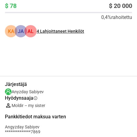
$ 78
$ 20 000
0,4%
rahoitettu
KA
JA
AL
4
Lahjoittaneet Henkilöt
Jaa
Lahjoita
Järjestäjä
Anyzday Sabiyev
Hyödynsaaja
info
Moldir – my sister
Pankkitiedot maksua varten
Angyzday Sabiyev
**************7869