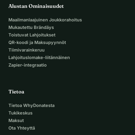
kuntoutusohjelmilla, jotka voisivat 
Alustan Ominaisuudet
antaa Moldirille mahdollisuuden 
Maailmanlaajuinen Joukkorahoitus
taistella tätä tautia vastaan.
Mukautettu Brändäys
Toistuvat Lahjoitukset
Tämä ei ole vain päivien pidentämistä; 
QR-koodi ja Maksupyynnöt
Tiimivarainkeruu
se on arvon palauttamista, kivun 
Lahjoituslomake-liitännäinen
vähentämistä ja mahdollisuuden 
Zapier-integraatio
antamista elää.
Tietoa
Mitä tarvitsemme
Tietoa WhyDonatesta
Tukikeskus
Maksut
Moldirin hoidon kustannukset ovat 
Ota Yhteyttä