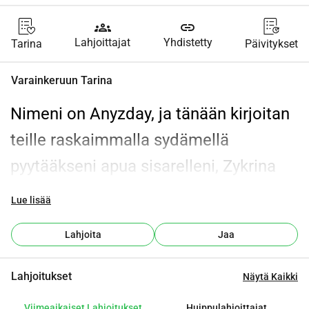
groups
link
Lahjoittajat
Yhdistetty
Tarina
Päivitykset
Varainkeruun Tarina
Nimeni on Anyzday, ja tänään kirjoitan 
teille raskaimmalla sydämellä 
pyytääkseni apua sisarelleni, Zykrina 
Moldir Abutalipovnalta, kauniilta 
Lue lisää
sielulta, joka on vain 40-vuotias.
Lahjoita
Jaa
Moldir on aina ollut valonlähde 
Lahjoitukset
Näytä Kaikki
perheessämme, ystävällinen, lempeä, 
Viimeaikaiset Lahjoitukset
Huippulahjoittajat