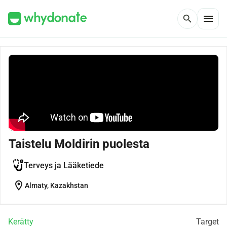
menu
search
Taistelu Moldirin puolesta
Terveys ja Lääketiede
location_on
Almaty, Kazakhstan
Kerätty
Target