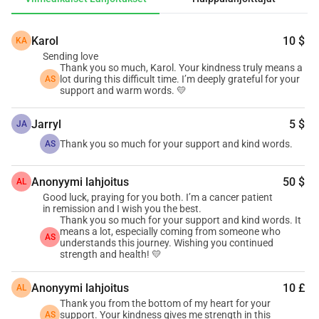
vahva ja itseensä uhrautuva. Hän on 
tytär, sisar, ystävä ja ennen kaikkea 
Karol
10 $
KA
nainen, joka unelmoi yhä 
Sending love
Thank you so much, Karol. Your kindness truly means a
lot during this difficult time. I’m deeply grateful for your
AS
täysipainoisesta elämästä. Mutta nyt 
support and warm words. 💛
hän taistelee taistelua, jota hän ei 
Jarryl
5 $
JA
koskaan kuvitellut.
Thank you so much for your support and kind words.
AS
Anonyymi lahjoitus
50 $
AL
Hänen diagnoosinsa
Good luck, praying for you both. I’m a cancer patient
in remission and I wish you the best.
Thank you so much for your support and kind words. It
means a lot, especially coming from someone who
AS
understands this journey. Wishing you continued
Moldirilla on diagnosoitu IV vaiheen 
strength and health! 💛
kohdunkaulasyöpä. Syöpä on levinnyt 
Anonyymi lahjoitus
10 £
AL
aggressiivisesti hänen selkärankaansa, 
Thank you from the bottom of my heart for your
support. Your kindness gives me strength in this
AS