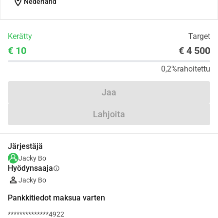
location_on
Nederland
Kerätty
Target
€ 10
€ 4 500
0,2%
rahoitettu
Jaa
Lahjoita
Järjestäjä
Jacky Bo
Hyödynsaaja
info
Jacky Bo
Pankkitiedot maksua varten
**************4922