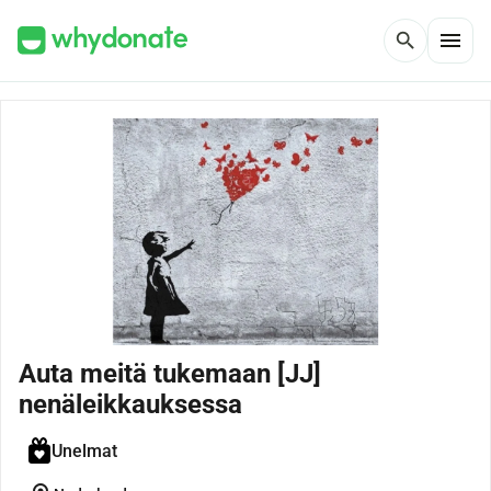
menu
search
Auta meitä tukemaan [JJ]
nenäleikkauksessa
Unelmat