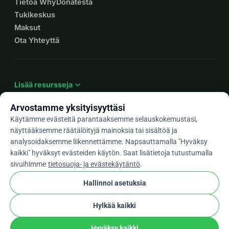
Tietoa WhyDonatesta
Tukikeskus
Maksut
Ota Yhteyttä
expand_more
Lisää resursseja
Arvostamme yksityisyyttäsi
Käytämme evästeitä parantaaksemme selauskokemustasi,
näyttääksemme räätälöityjä mainoksia tai sisältöä ja
arrow_drop_down
Fi
analysoidaksemme liikennettämme. Napsauttamalla "Hyväksy
kaikki" hyväksyt evästeiden käytön. Saat lisätietoja tutustumalla
★★★★★
4,9 / 5 yli 500 arvostelun perusteella
sivuihimme
tietosuoja- ja evästekäytäntö
.
Hallinnoi asetuksia
© 2012–2026
WhyDonate
Yksityisyys ja evästeet
Hylkää kaikki
cookie
Käyttöehdot
Evästeasetukset
stripe
Tehty Euroopassa
★
Vahvistettu Kumppani
check
Hyväksy kaikki