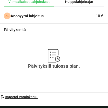
Viimeaikaiset Lahjoitukset
Huippulahjoittajat
tuestanne!
Jacky
Anonyymi lahjoitus
10 €
AL
Päivitykset
info
Päivityksiä tulossa pian.
flag
Raportoi Varainkeruu