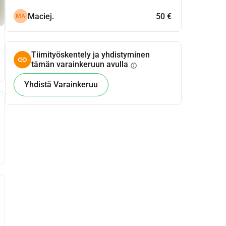
Maciej.
50 €
MA
Tiimityöskentely ja yhdistyminen
tämän varainkeruun avulla
info
Yhdistä Varainkeruu