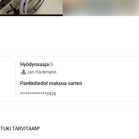
Hyödynsaaja
info
Jan Hackmann
Pankkitiedot maksua varten
**************3926
 TUKI TARVITAAN*