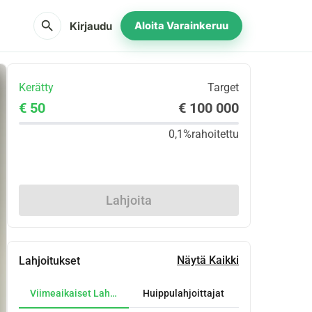
search
Kirjaudu
Aloita Varainkeruu
Kerätty
Target
€ 50
€ 100 000
0,1%
rahoitettu
Jaa
Lahjoita
Näytä Kaikki
Lahjoitukset
Viimeaikaiset Lahjoitukset
Huippulahjoittajat