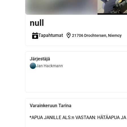
null
location_on
Tapahtumat
21706 Drochtersen, Niemcy
Järjestäjä
Jan Hackmann
Varainkeruun Tarina
*APUA JANILLE ALS:n VASTAAN: HÄTÄAPUA JA