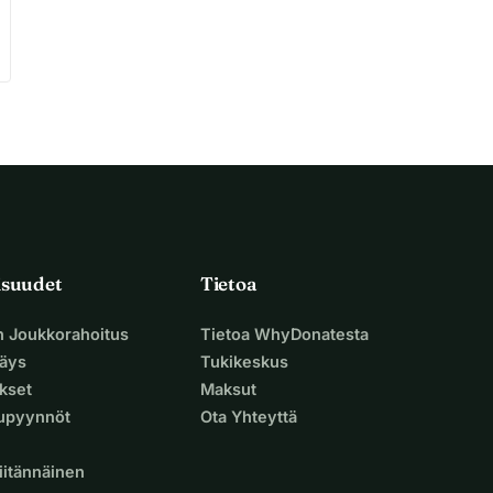
isuudet
Tietoa
n Joukkorahoitus
Tietoa WhyDonatesta
äys
Tukikeskus
ukset
Maksut
supyynnöt
Ota Yhteyttä
iitännäinen