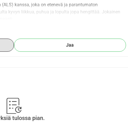
in (ALS) kanssa, joka on etenevä ja parantumaton 
lta kyvyn liikkua, puhua ja lopulta jopa hengittää. Jokainen 
peasti.
auden hoitamiseen tarvittavat kulut ylittävät huomattavasti sen, 
me tällä hetkellä työttömiä, ja hoito-, laite- ja päivittäiset 
Jaa
TÄ:*
läpitämään mahdollisimman paljon liikkuvuutta ja 
 avulla, jotta voin jatkaa kommunikointia, kun ääneni loppuu.
a*: Painehaavojen estämiseksi ja mukavuuden varmistamiseksi.
hoani, suojaamaan päätäni ja pitämään minut turvallisesti 
, parantaen imusuonten virtausta ja minimoiden jatkuvaa 
yksiä tulossa pian.
kodistani esteettömän liikkuvuuden heiketessä.