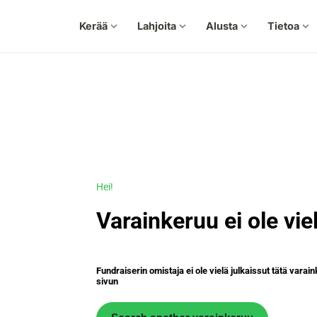
Kerää
expand_more
Lahjoita
expand_more
Alusta
expand_more
Tietoa
expand_more
Hei!
Varainkeruu ei ole viel
Fundraiserin omistaja ei ole vielä julkaissut tätä vara
sivun