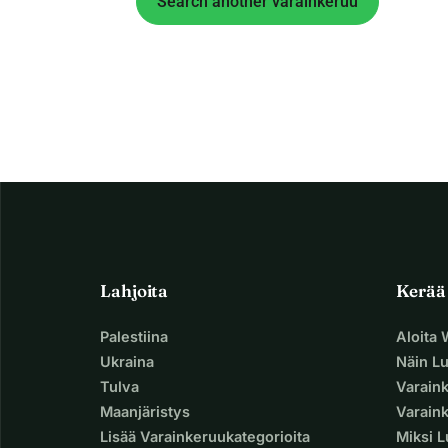
Search another varainkeruu
Lahjoita
Kerää
Palestiina
Aloita
Ukraina
Näin L
Tulva
Varain
Maanjäristys
Varaink
Lisää Varainkeruukategorioita
Miksi 