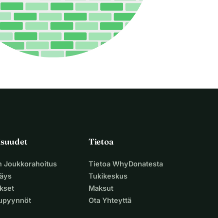
isuudet
Tietoa
n Joukkorahoitus
Tietoa WhyDonatesta
äys
Tukikeskus
ukset
Maksut
supyynnöt
Ota Yhteyttä