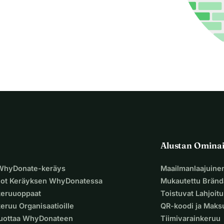
Alustan Omina
 WhyDonate-keräys
Maailmanlaajuine
uot Keräyksen WhyDonatessa
Mukautettu Bränd
keruuoppaat
Toistuvat Lahjoit
eruu Organisaatioille
QR-koodi ja Mak
Luottaa WhyDonateen
Tiimivarainkeruu