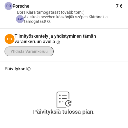
Porsche
7 €
PO
Bors Klara tamogatasat tovabbitom :)
Az iskola nevében köszönjük szépen Klárának a
AW
támogatást! O.
Tiimityöskentely ja yhdistyminen tämän
varainkeruun avulla
info
Yhdistä Varainkeruu
Päivitykset
info
Päivityksiä tulossa pian.