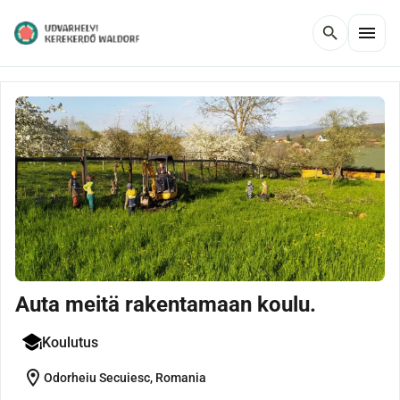
menu
search
Auta meitä rakentamaan koulu.
Koulutus
location_on
Odorheiu Secuiesc, Romania