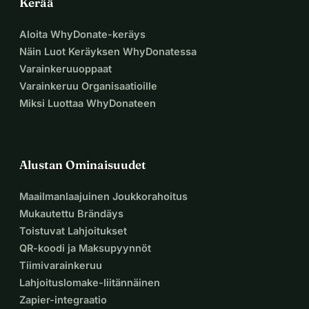
Kerää
Aloita WhyDonate-keräys
Näin Luot Keräyksen WhyDonatessa
Varainkeruuoppaat
Varainkeruu Organisaatioille
Miksi Luottaa WhyDonateen
Alustan Ominaisuudet
Maailmanlaajuinen Joukkorahoitus
Mukautettu Brändäys
Toistuvat Lahjoitukset
QR-koodi ja Maksupyynnöt
Tiimivarainkeruu
Lahjoituslomake-liitännäinen
Zapier-integraatio