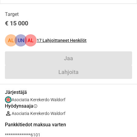
Target
€ 15 000
AL
UN
AL
17
Lahjoittaneet Henkilöt
Jaa
Lahjoita
Järjestäjä
Asociatia Kerekerdo Waldorf
Hyödynsaaja
info
Asociatia Kerekerdo Waldorf
Pankkitiedot maksua varten
**************6101