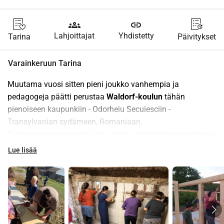
groups
link
Lahjoittajat
Yhdistetty
Tarina
Päivitykset
Varainkeruun Tarina
Muutama vuosi sitten pieni joukko vanhempia ja 
pedagogeja päätti perustaa 
Waldorf-koulun
 tähän 
pienoiseen kaupunkiin - Odorheiu Secuiesciin - 
Transylvanian sydämeen, Romaniaan.
Talousarviomme ovat niukat, mutta omistautumisemme ja 
motivaatiomme eivät lopu. Rakennamme lastemme 
Lue lisää
tarvitsemat koulut omilla käsillämme, vapaa-ajallamme ja 
omasta vapaasta tahdostamme. Lapsemme ovat osa 
prosessia - niin paljon kuin mahdollista - ja näin he eivät 
ainoastaan näe, miten rakennus syntyy tyhjästä, vaan 
myös sen, että kaikki on mahdollista, kun on 
tahdonvoimaa, yhteisöllisyyttä ja kovaa työtä.