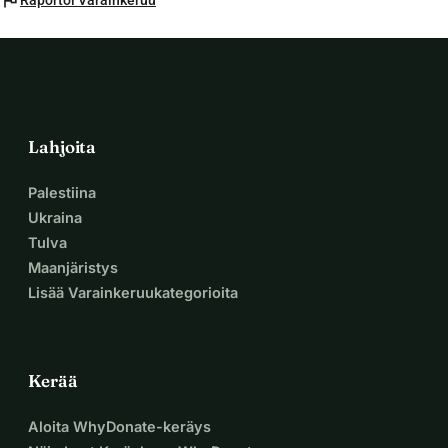
flag
Raportoi Varainkeruu
Lahjoita
Palestiina
Ukraina
Tulva
Maanjäristys
Lisää Varainkeruukategorioita
Kerää
Aloita WhyDonate-keräys