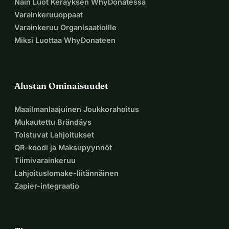
Näin Luot Keräyksen WhyDonatessa
Varainkeruuoppaat
Varainkeruu Organisaatioille
Miksi Luottaa WhyDonateen
Alustan Ominaisuudet
Maailmanlaajuinen Joukkorahoitus
Mukautettu Brändäys
Toistuvat Lahjoitukset
QR-koodi ja Maksupyynnöt
Tiimivarainkeruu
Lahjoituslomake-liitännäinen
Zapier-integraatio