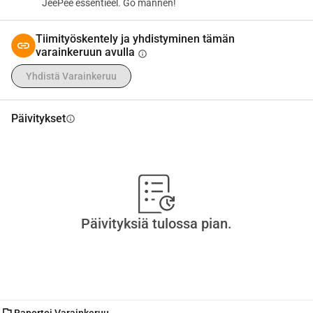
JeePee essentieel. Go mannen!
musiikkikulttuuriin!
Tiimityöskentely ja yhdistyminen tämän
varainkeruun avulla
info
Yhdistä Varainkeruu
Päivitykset
info
Päivityksiä tulossa pian.