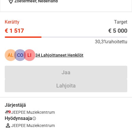
location_on
Zoetermeer, Nederland
Kerätty
Target
€ 1 517
€ 5 000
30,3%
rahoitettu
AL
CO
LI
34
Lahjoittaneet Henkilöt
Jaa
Lahjoita
Järjestäjä
JEEPEE Muziekcentrum
Hyödynsaaja
info
JEEPEE Muziekcentrum