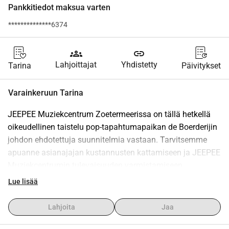
Pankkitiedot maksua varten
**************6374
groups
link
Lahjoittajat
Yhdistetty
Tarina
Päivitykset
Varainkeruun Tarina
JEEPEE Muziekcentrum Zoetermeerissa on tällä hetkellä 
oikeudellinen taistelu pop-tapahtumapaikan de Boerderijin 
johdon ehdotettuja suunnitelmia vastaan. Tarvitsemme 
apuanne asianajajan kustannusten kattamiseen ja JEEPEE 
Muziekcentrumin tulevaisuuden varmistamiseen. 
Miksi tämä on tärkeää?
Lue lisää
JEEPEE Muziekcentrum on musiikillisen lahjakkuuden 
kehto ja olennainen osa paikallista musiikkikulttuuria. 
Lahjoita
Jaa
Ehdotettu sulkeminen uhkaa paitsi muusikoita, myös 