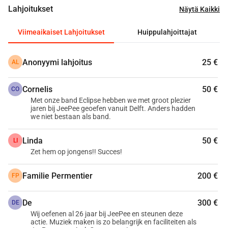
yhteisömme kulttuurista monimuotoisuutta ja luovaa 
Lahjoitukset
Näytä Kaikki
energiaa.
Mitä haluamme saavuttaa?
Viimeaikaiset Lahjoitukset
Huippulahjoittajat
Tavoitteenamme on kerätä tarvittavat resurssit, jotta 
voimme palkata kokeneen asianajajan puolustamaan 
Anonyymi lahjoitus
25 €
AL
JEEPEE Muziekcentrumin etuja Boerderijin johdon 
oikeudenkäynnissä. Tällä haluamme estää sulkemisen ja 
Cornelis
50 €
CO
säilyttää JEEPEE Muziekcentrumin arvokkaana 
Met onze band Eclipse hebben we met groot plezier
kulttuuritilana.
jaren bij JeePee geoefen vanuit Delft. Anders hadden
we niet bestaan als band.
Kuinka voit auttaa?
Lahjoita nyt auttaaksesi JEEPEE Muziekcentrumia tässä 
Linda
50 €
LI
oikeudellisessa taistelussa! Jokainen panos, suuri tai pieni, 
Zet hem op jongens!! Succes!
vie meitä lähemmäs tavoitetta. Jaa tämä 
joukkorahoituskampanja ystävien, perheen ja muiden 
Familie Permentier
200 €
FP
musiikin ystävien kanssa laajentaaksesi 
vaikutuspiiriämme.
De
300 €
DE
Yhdessä voimme varmistaa, että Jeepee pitää ovensa 
Wij oefenen al 26 jaar bij JeePee en steunen deze
avoinna ja jatkaa Zoetermeerin kukoistavaan 
actie. Muziek maken is zo belangrijk en faciliteiten als