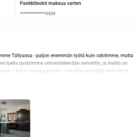
Pankkitiedot maksua varten
**************3429
mme Tállyassa - paljon enemmän työtä kuin odotimme, mutta 
me tuella pystyimme viimeistelemään remontin, ja meillä on 
 :) Katso kuvat paikasta - toivottavasti pidät siitä! Kiitos 
nkarilaista naista, taiteilija ja tutkija, erilaisista taustoista ja 
samaan suuntaan, käsi kädessä. Meillä on ollut erilaisia 
enetyksiä ja uusia aloituksia, mutta voimme silti tukea 
ea - 
edistää puutarhaterapiaa (tai puutarhanhoitoa) niille, 