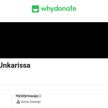
Unkarissa
Hyödynsaaja
info
Anna Szerepi