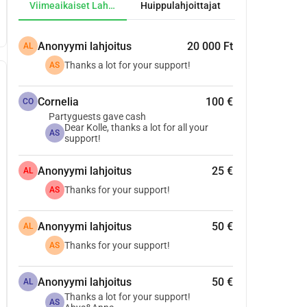
Viimeaikaiset Lahjoitukset
Huippulahjoittajat
Anonyymi lahjoitus
20 000 Ft
AL
Thanks a lot for your support!
AS
Cornelia
100 €
CO
Partyguests gave cash
Dear Kolle, thanks a lot for all your
AS
support!
Anonyymi lahjoitus
25 €
AL
Thanks for your support!
AS
Anonyymi lahjoitus
50 €
AL
Thanks for your support!
AS
Anonyymi lahjoitus
50 €
AL
Thanks a lot for your support!
AS