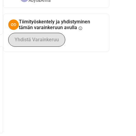
Abys&Anna
Tiimityöskentely ja yhdistyminen
tämän varainkeruun avulla
info
Yhdistä Varainkeruu