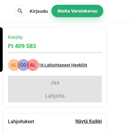
search
Kirjaudu
Aloita Varainkeruu
Kerätty
Ft 409 583
AL
CO
AL
16
Lahjoittaneet Henkilöt
Jaa
Lahjoita
Näytä Kaikki
Lahjoitukset