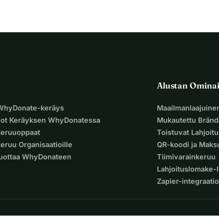
a
, joka toivottaa tervetulleiksi 1 tai 2 henkilöä kerrallaan ja 
n tahansa saavut, on aina jotain tekemistä: istutusta, 
istumista ja puutarhanäkymästä nauttimista. Merkitykselliset 
mat mahdollisia, samoin kuin Bandi, haikara ja Piri-kissa. 
raille ei ole vielä tilaa.
tarjoaa majoitusta vierailleen - yksinkertaisen mutta 
ukien putki- ja sähköasennukset.
Alustan Omina
 WhyDonate-keräys
Maailmanlaajuine
n vierailija voi nauttia puutarhan parantavista vaikutuksista.
uot Keräyksen WhyDonatessa
Mukautettu Bränd
rata vanhaa pubia puutarhalla Tállyassa. He luovat 
keruuoppaat
Toistuvat Lahjoit
n 
kasvattaa valtava valikoima kasveja ja yrttejä, mukaan 
eruu Organisaatioille
QR-koodi ja Mak
a, sillä maa on kuulunut Paavalin munkkien järjestölle satojen 
Luottaa WhyDonateen
Tiimivarainkeruu
nnusta vegaanisena asuntoravintolana, jossa olisi tarjolla 
Lahjoituslomake-l
Anna ja hänen miehensä ovat juuri aloittaneet 6 viikkoa sitten, 
Zapier-integraatio
i istuttaneet yli 40 erilaista kasvia. He onnistuvat myös 
le - tuotanto alkaa toukokuun lopulla! He työskentelevät 
aljon tukea ystäviltä, ja rakastavat jokaista hetkeä!