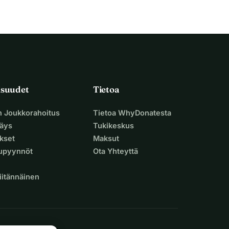
isuudet
Tietoa
n Joukkorahoitus
Tietoa WhyDonatesta
äys
Tukikeskus
ukset
Maksut
supyynnöt
Ota Yhteyttä
iitännäinen