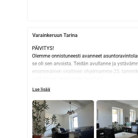
Varainkeruun Tarina
PÄIVITYS!
Olemme onnistuneesti avanneet asuntoravintola
se oli sen arvoista. Teidän avullanne ja ystäväm
ensimmäinen virallinen ohjelmamme 25. tammikuuta
vielä kerran anteliaasta avustasi!
Lue lisää
Olemme olleet parhaita ystäviä yli 25 vuotta: kaksi u
persoonallisuuksista, mutta kehitämme itseämme 
haasteita ja onnellisia hetkiä, olemme kokeneet m
toisiamme rakkaudella ja kunnioituksella.
Covid-ajan sulkujen aikana Abysilla oli loistava id