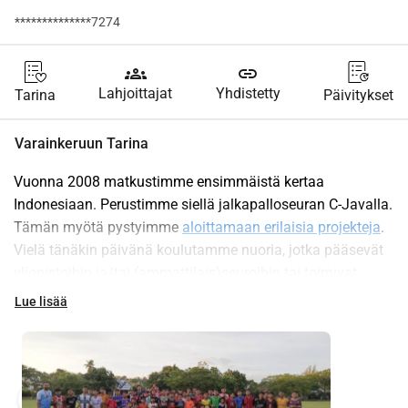
**************7274
groups
link
Lahjoittajat
Yhdistetty
Tarina
Päivitykset
Varainkeruun Tarina
Vuonna 2008 matkustimme ensimmäistä kertaa 
Indonesiaan. Perustimme siellä jalkapalloseuran C-Javalla. 
Tämän myötä pystyimme 
aloittamaan erilaisia projekteja
. 
Vielä tänäkin päivänä koulutamme nuoria, jotka pääsevät 
yliopistoihin ja/tai (ammattilais)seuroihin tai toimivat 
valmentajina. Olemme antaneet sadoille teini-ikäisille 
Lue lisää
tulevaisuuden koulutuksemme avulla. Valmentaja Peter on 
vastuussa tästä projektista Sumballa ja 
projektipäällikkömme Javalla.
Yksi näistä pojista on nyt projektipäällikkömme ja hän on 
play_circle