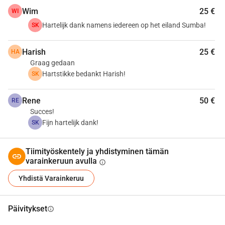
4534,-. Autatko sinä antamaan nuorille Sumballa toivoa 
Wim
25 €
WI
takaisin?
Hartelijk dank namens iedereen op het eiland Sumba!
SK
Ronald ja Barbara Lepez, aloitteentekijät
 säätiö Awas Kaki
.
Harish
25 €
HA
Graag gedaan
Hartstikke bedankt Harish!
SK
Rene
50 €
RE
Succes!
Fijn hartelijk dank!
SK
Tiimityöskentely ja yhdistyminen tämän
varainkeruun avulla
info
Yhdistä Varainkeruu
Päivitykset
info