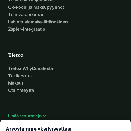
QR-koodi ja Maksupyynnöt
Tiimivarainkeruu
Lahjoituslomake-liitännäinen
Zapier-integraatio
Tietoa
Tietoa WhyDonatesta
Tukikeskus
Maksut
Ota Yhteyttä
expand_more
Lisää resursseja
Arvostamme yksityisyyttäsi