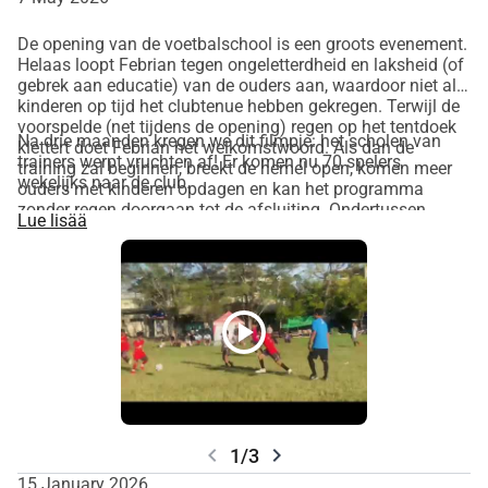
Ronald actief in februari op de school).
De opening van de voetbalschool is een groots evenement.
Helaas loopt Febrian tegen ongeletterdheid en laksheid (of
gebrek aan educatie) van de ouders aan, waardoor niet alle
kinderen op tijd het clubtenue hebben gekregen. Terwijl de
voorspelde (net tijdens de opening) regen op het tentdoek
Na drie maanden kregen we dit filmpje: het scholen van
klettert doet Febrian het welkomstwoord. Als dan de
trainers werpt vruchten af! Er komen nu 70 spelers
training zal beginnen, breekt de hemel open, komen meer
wekelijks naar de club.
ouders met kinderen opdagen en kan het programma
zonder regen doorgaan tot de afsluiting. Ondertussen
Lue lisää
schoolt en motiveert Ronald de ouders en de trainers.
play_circle
chevron_left
chevron_right
1/3
15 January 2026