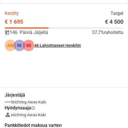
Kerätty
Target
€ 1 695
€ 4 500
146
Päiviä Jäljellä
37,7%
rahoitettu
AN
NI
WI
46
Lahjoittaneet Henkilöt
Jaa
Lahjoita
Järjestäjä
Stichting Awas Kaki
Hyödynsaaja
info
stichting Awas Kaki
Pankkitiedot maksua varten