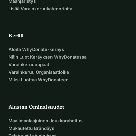
Maanjäristys
Lisää Varainkeruukategorioita
Kerää
Aloita WhyDonate-keräys
Näin Luot Keräyksen WhyDonatessa
Varainkeruuoppaat
Varainkeruu Organisaatioille
Miksi Luottaa WhyDonateen
Alustan Ominaisuudet
Maailmanlaajuinen Joukkorahoitus
Mukautettu Brändäys
Toistuvat Lahjoitukset