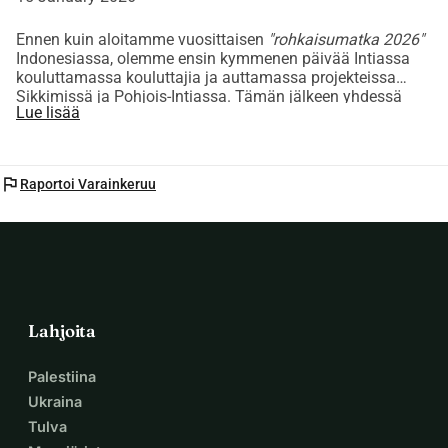
Ennen kuin aloitamme vuosittaisen
"rohkaisumatka 2026"
Indonesiassa, olemme ensin kymmenen päivää Intiassa
kouluttamassa kouluttajia ja auttamassa projekteissa
Sikkimissä ja Pohjois-Intiassa. Tämän jälkeen yhdessä
Lue lisää
Barbara Lepezin kanssa
"Projekt Sumba 2026".
flag
Raportoi Varainkeruu
Lahjoita
Palestiina
Ukraina
Tulva