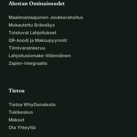
Alustan Ominaisuudet
Maailmanlaajuinen Joukkorahoitus
Mukautettu Brändäys
Toistuvat Lahjoitukset
QR-koodi ja Maksupyynnöt
Tiimivarainkeruu
Lahjoituslomake-liitännäinen
Zapier-integraatio
Tietoa
Tietoa WhyDonatesta
Tukikeskus
Maksut
Ota Yhteyttä