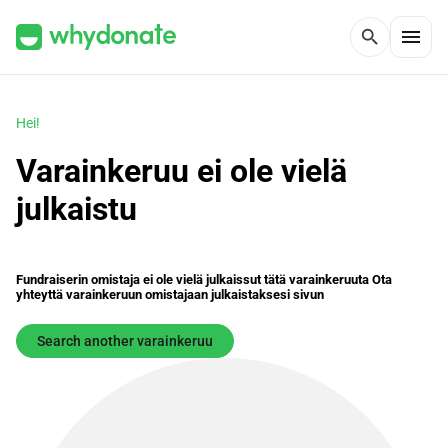
menu
search
Hei!
Varainkeruu ei ole vielä
julkaistu
Fundraiserin omistaja ei ole vielä julkaissut tätä varainkeruuta Ota
yhteyttä varainkeruun omistajaan julkaistaksesi sivun
Search another varainkeruu