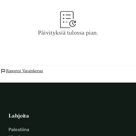
Päivityksiä tulossa pian.
flag
Raportoi Varainkeruu
Lahjoita
Palestiina