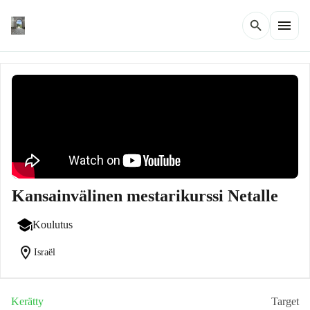
menu
search
Kansainvälinen mestarikurssi Netalle
Koulutus
location_on
Israël
Kerätty
Target