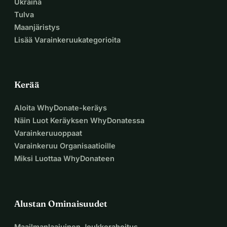
Ukraina
Tulva
Maanjäristys
Lisää Varainkeruukategorioita
Kerää
Aloita WhyDonate-keräys
Näin Luot Keräyksen WhyDonatessa
Varainkeruuoppaat
Varainkeruu Organisaatioille
Miksi Luottaa WhyDonateen
Alustan Ominaisuudet
Maailmanlaajuinen Joukkorahoitus