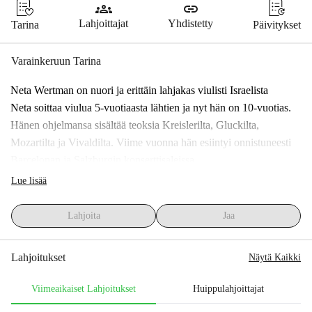
groups
link
Lahjoittajat
Yhdistetty
Tarina
Päivitykset
Varainkeruun Tarina
Neta ​​Wertman on nuori ja erittäin lahjakas viulisti Israelista
Neta soittaa viulua 5-vuotiaasta lähtien ja nyt hän on 10-vuotias. 
Hänen ohjelmansa sisältää teoksia Kreislerilta, Gluckilta, 
Mozartilta ja Vivaldilta. Viime vuonna hän esiintyi onnistuneesti 
Barcelonan ja Salzburgin konserttisaleissa
Täysipainoista musiikkikoulutusta varten Neta tarvitsee nyt 
Lue lisää
osallistua kansainvälisiin mestarikursseihin.
Valitettavasti Netan perheellä ei ole varaa osallistumiskuluihin.
Lahjoita
Jaa
Tilannetta vaikeutti erityisesti maan sotatoimet.
Pyydämme teitä auttamaan Neta ottamaan pieni askel kohti suurta 
Lahjoitukset
Näytä Kaikki
näyttämöä.
Viimeaikaiset Lahjoitukset
Huippulahjoittajat