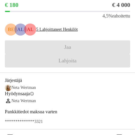
€ 180
€ 4 000
4,5%
rahoitettu
BE
AL
AL
5
Lahjoittaneet Henkilöt
Jaa
Lahjoita
Järjestäjä
Neta Wertman
Hyödynsaaja
info
Neta Wertman
Pankkitiedot maksua varten
**************3321