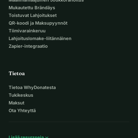
Mukautettu Brändäys
Toistuvat Lahjoitukset
QR-koodi ja Maksupyynnöt
Tiimivarainkeruu
Lahjoituslomake-liitännäinen
Zapier-integraatio
Tietoa
Tietoa WhyDonatesta
Tukikeskus
Maksut
Ota Yhteyttä
expand_more
Lisää resursseja