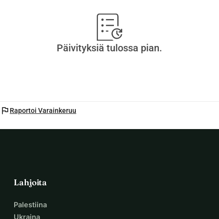
Päivityksiä tulossa pian.
flag
Raportoi Varainkeruu
Lahjoita
Palestiina
Ukraina