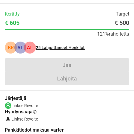
Kerätty
Target
€ 605
€ 500
121%
rahoitettu
BR
AL
AL
25
Lahjoittaneet Henkilöt
Jaa
Lahjoita
Järjestäjä
Linkse Revolte
Hyödynsaaja
info
Linkse Revolte
Pankkitiedot maksua varten