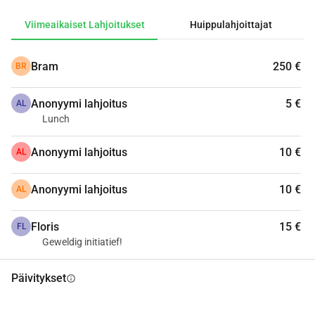
Viimeaikaiset Lahjoitukset
Huippulahjoittajat
Bram
250 €
BR
Anonyymi lahjoitus
5 €
AL
Lunch
Anonyymi lahjoitus
10 €
AL
Anonyymi lahjoitus
10 €
AL
Floris
15 €
FL
Geweldig initiatief!
Päivitykset
info