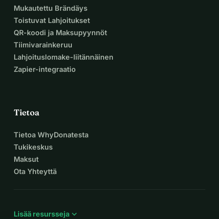
Mukautettu Brändäys
Toistuvat Lahjoitukset
QR-koodi ja Maksupyynnöt
Tiimivarainkeruu
Lahjoituslomake-liitännäinen
Zapier-integraatio
Tietoa
Tietoa WhyDonatesta
Tukikeskus
Maksut
Ota Yhteyttä
expand_more
Lisää resursseja