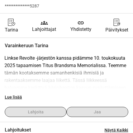
**************5287
groups
link
Lahjoittajat
Yhdistetty
Tarina
Päivitykset
Varainkeruun Tarina
Linkse Revolte -järjestön kanssa pidämme 10. toukokuuta 
2025 tapaamisen Titus Brandsma Memorialissa. Teemme 
tämän kootaksemme samanhenkisiä ihmisiä ja 
rakentaaksemme laajaa liikettä. Tässä liikkeessä 
haluamme keskittyä äärioikeiston kasvun pysäyttämiseen, 
joka on tällä hetkellä nousussa Alankomaissa ja muualla. 
Lue lisää
Haluamme tarjota paikan ihmisille työskennellä 
oikeudenmukaisemman, solidaarisemman ja yhteisen 
Lahjoita
Jaa
hyvinvoinnin yhteiskunnan puolesta.
Lahjoitukset
Näytä Kaikki