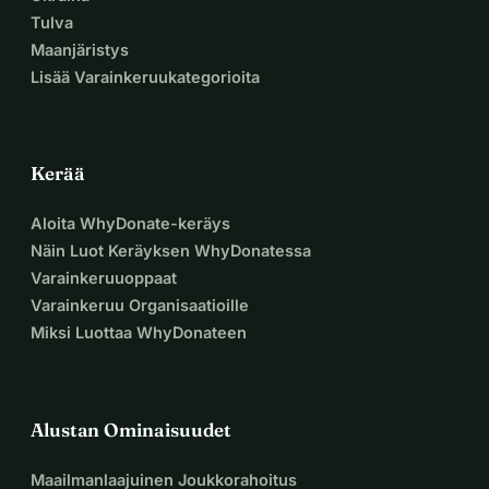
Tulva
Maanjäristys
Lisää Varainkeruukategorioita
Kerää
Aloita WhyDonate-keräys
Näin Luot Keräyksen WhyDonatessa
Varainkeruuoppaat
Varainkeruu Organisaatioille
Miksi Luottaa WhyDonateen
Alustan Ominaisuudet
Maailmanlaajuinen Joukkorahoitus