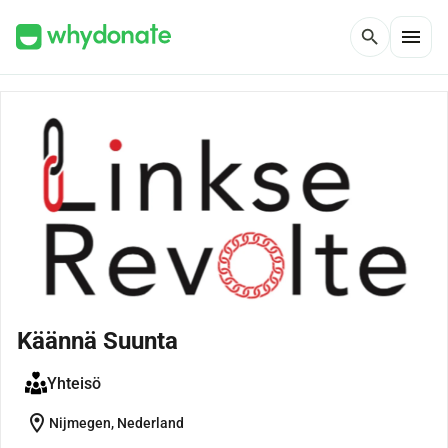
menu
search
Käännä Suunta
Yhteisö
location_on
Nijmegen, Nederland