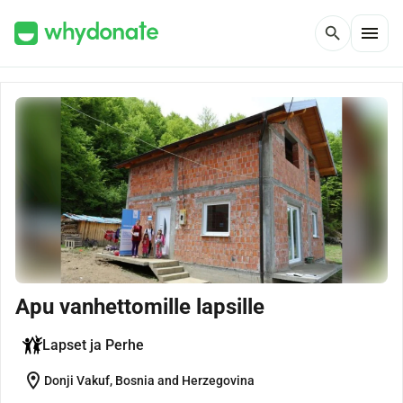
menu
search
Apu vanhettomille lapsille
Lapset ja Perhe
location_on
Donji Vakuf, Bosnia and Herzegovina