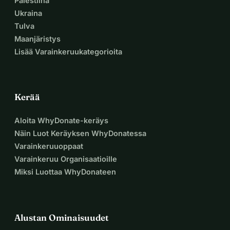
Palestiina
Ukraina
Tulva
Maanjäristys
Lisää Varainkeruukategorioita
Kerää
Aloita WhyDonate-keräys
Näin Luot Keräyksen WhyDonatessa
Varainkeruuoppaat
Varainkeruu Organisaatioille
Miksi Luottaa WhyDonateen
Alustan Ominaisuudet