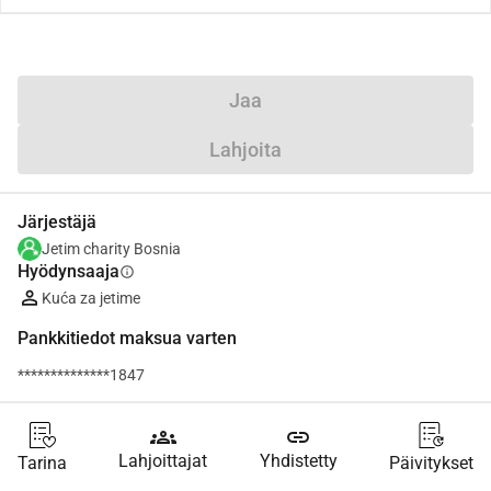
Jaa
Lahjoita
Järjestäjä
Jetim charity Bosnia
Hyödynsaaja
info
Kuća za jetime
Pankkitiedot maksua varten
**************1847
groups
link
Lahjoittajat
Yhdistetty
Tarina
Päivitykset