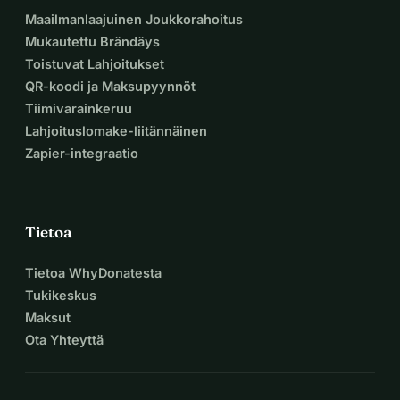
Maailmanlaajuinen Joukkorahoitus
Mukautettu Brändäys
Toistuvat Lahjoitukset
QR-koodi ja Maksupyynnöt
Tiimivarainkeruu
Lahjoituslomake-liitännäinen
Zapier-integraatio
Tietoa
Tietoa WhyDonatesta
Tukikeskus
Maksut
Ota Yhteyttä