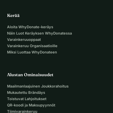
Kerää
Aloita WhyDonate-keräys
Näin Luot Keräyksen WhyDonatessa
Varainkeruuoppaat
Varainkeruu Organisaatioille
Miksi Luottaa WhyDonateen
Alustan Ominaisuudet
Maailmanlaajuinen Joukkorahoitus
Mukautettu Brändäys
Toistuvat Lahjoitukset
QR-koodi ja Maksupyynnöt
Tiimivarainkeruu