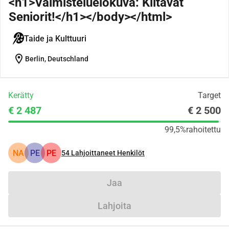
<h1>Valmisteluelokuva: Kiitävät
Seniorit!</h1></body></html>
Taide ja Kulttuuri
location_on
Berlin, Deutschland
Kerätty
Target
€ 2 487
€ 2 500
99,5%
rahoitettu
NA
PE
PE
54
Lahjoittaneet Henkilöt
Jaa
Lahjoita