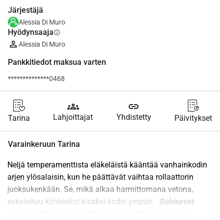
Järjestäjä
Alessia Di Muro
Hyödynsaaja
info
Alessia Di Muro
Pankkitiedot maksua varten
**************0468
groups
link
Lahjoittajat
Yhdistetty
Tarina
Päivitykset
Varainkeruun Tarina
Neljä temperamenttista eläkeläistä kääntää vanhainkodin 
arjen ylösalaisin, kun he päättävät vaihtaa rollaattorin 
juoksukenkään. Se, mikä alkaa harmittomana vetona, 
eskaloituu kiihkeäksi kisaksi kodin ympäri. 
 Suhisevat 
seniorit (AT)
 on rakastettava ja kaoottinen komedia 