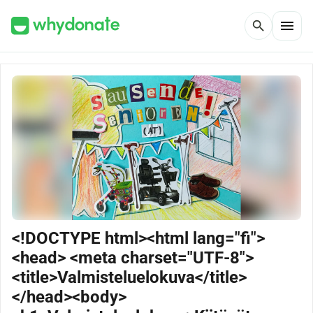
menu
search
<!DOCTYPE html><html lang="fi">
<head> <meta charset="UTF-8">
<title>Valmisteluelokuva</title>
</head><body>