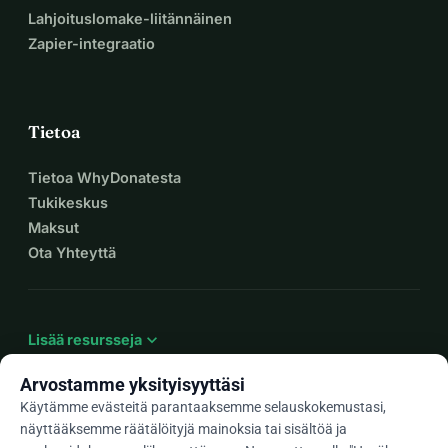
Lahjoituslomake-liitännäinen
Zapier-integraatio
Tietoa
Tietoa WhyDonatesta
Tukikeskus
Maksut
Ota Yhteyttä
expand_more
Lisää resursseja
Arvostamme yksityisyyttäsi
Käytämme evästeitä parantaaksemme selauskokemustasi,
näyttääksemme räätälöityjä mainoksia tai sisältöä ja