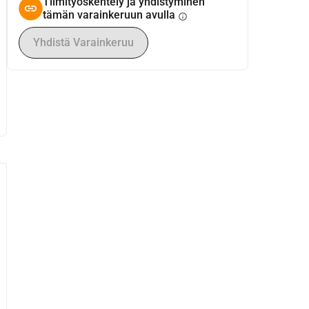
Tiimityöskentely ja yhdistyminen
tämän varainkeruun avulla
info
Yhdistä Varainkeruu