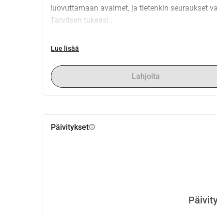
luovuttamaan avaimet, ja tietenkin seuraukset v
Tarvitsen tukeasi...
Lue lisää
Lahjoita
Päivitykset
info
Päivit