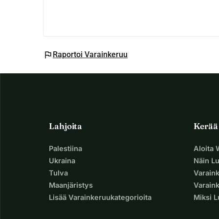
flag
Raportoi Varainkeruu
Lahjoita
Kerää
Palestiina
Aloita
Ukraina
Näin L
Tulva
Varain
Maanjäristys
Varaink
Lisää Varainkeruukategorioita
Miksi 