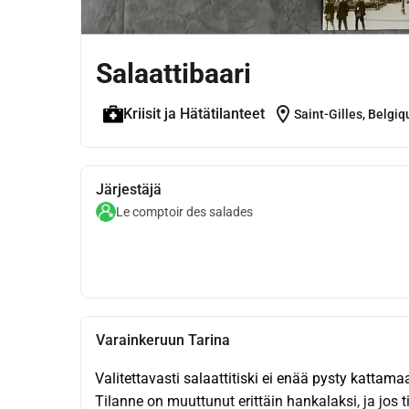
Salaattibaari
location_on
Kriisit ja Hätätilanteet
Saint-Gilles, Belgiq
Järjestäjä
Le comptoir des salades
Varainkeruun Tarina
Valitettavasti salaattitiski ei enää pysty kattam
Tilanne on muuttunut erittäin hankalaksi, ja jos 