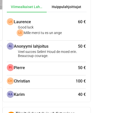
Viimeaikaiset Lahjoitukset
Huippulahjoittajat
Laurence
60 €
LA
Good luck
Mille merci tu es un ange
LS
Anonyymi lahjoitus
50 €
AL
Veel succes Selim! Houd de moed erin.
Beaucoup courage.
Pierre
50 €
PI
Christian
100 €
CH
Karim
40 €
KA