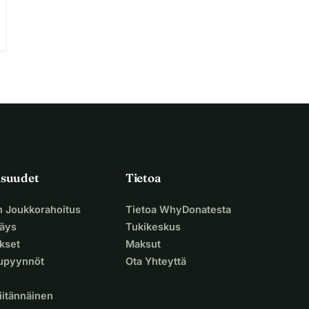
isuudet
Tietoa
n Joukkorahoitus
Tietoa WhyDonatesta
äys
Tukikeskus
ukset
Maksut
supyynnöt
Ota Yhteyttä
iitännäinen