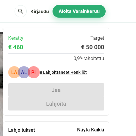
search
Kirjaudu
Aloita Varainkeruu
Kerätty
Target
€ 460
€ 50 000
0,9%
rahoitettu
LA
AL
PI
8
Lahjoittaneet Henkilöt
Jaa
Lahjoita
Näytä Kaikki
Lahjoitukset