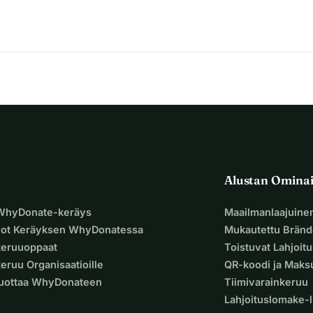
Alustan Omina
 WhyDonate-keräys
Maailmanlaajuine
uot Keräyksen WhyDonatessa
Mukautettu Bränd
keruuoppaat
Toistuvat Lahjoit
eruu Organisaatioille
QR-koodi ja Mak
Luottaa WhyDonateen
Tiimivarainkeruu
Lahjoituslomake-l