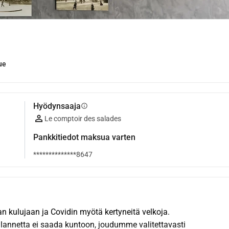
ue
Hyödynsaaja
info
Le comptoir des salades
Pankkitiedot maksua varten
**************8647
aan kulujaan ja Covidin myötä kertyneitä velkoja.
tilannetta ei saada kuntoon, joudumme valitettavasti 