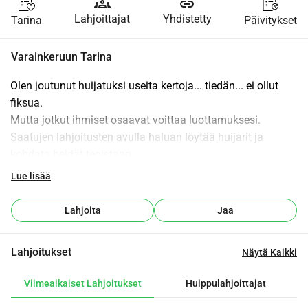
groups
link
Lahjoittajat
Yhdistetty
Tarina
Päivitykset
Varainkeruun Tarina
Olen joutunut huijatuksi useita kertoja... tiedän... ei ollut 
fiksua.
Mutta jotkut ihmiset osaavat voittaa luottamuksesi.
Saatujen lahjoitusten avulla haluan löytää huijarit ja 
kohdata heidät teoistaan.
Kun saan (osan) rahoistani takaisin, aion auttaa myös 
Lue lisää
muita, jotka ovat joutuneet huijatuksi.
Toivon, että voit ja olet valmis auttamaan minua ja muita 
Lahjoita
Jaa
pysäyttämään joitakin näistä huijareista.
Haluan etukäteen kiittää sinua ja kerro, jos olet itse 
Lahjoitukset
Näytä Kaikki
joutunut huijatuksi.
Ehkä voin auttaa sinua saamaan osan menetyksistäsi 
Viimeaikaiset Lahjoitukset
Huippulahjoittajat
takaisin.