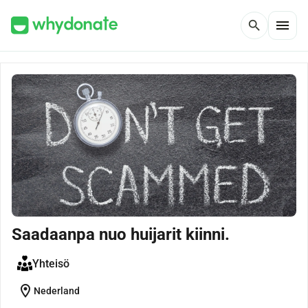
menu
search
Saadaanpa nuo huijarit kiinni.
Yhteisö
location_on
Nederland