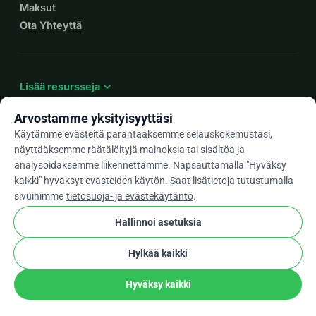
Maksut
Ota Yhteyttä
expand_more
Lisää resursseja
Arvostamme yksityisyyttäsi
Käytämme evästeitä parantaaksemme selauskokemustasi,
näyttääksemme räätälöityjä mainoksia tai sisältöä ja
arrow_drop_down
Fi
analysoidaksemme liikennettämme. Napsauttamalla "Hyväksy
kaikki" hyväksyt evästeiden käytön. Saat lisätietoja tutustumalla
★★★★★
4,9 / 5 yli 500 arvostelun perusteella
sivuihimme
tietosuoja- ja evästekäytäntö
.
Hallinnoi asetuksia
© 2012–2026
WhyDonate
Yksityisyys ja evästeet
Hylkää kaikki
cookie
Käyttöehdot
Evästeasetukset
stripe
Tehty Euroopassa
★
Vahvistettu Kumppani
check
Hyväksy kaikki
Jaa
Lahjoita