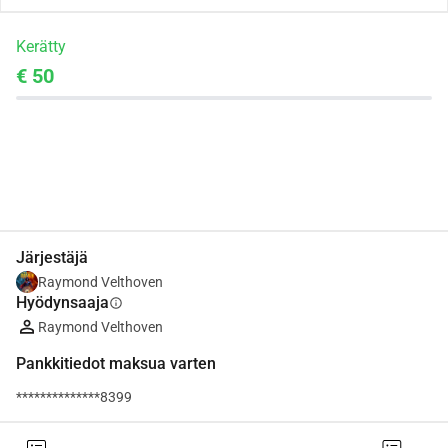
Kerätty
€ 50
Jaa
Lahjoita
Järjestäjä
Raymond Velthoven
Hyödynsaaja
info
Raymond Velthoven
Pankkitiedot maksua varten
**************8399