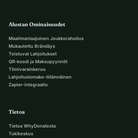
Alustan Ominaisuudet
Maailmanlaajuinen Joukkorahoitus
Mukautettu Brändäys
Toistuvat Lahjoitukset
QR-koodi ja Maksupyynnöt
Tiimivarainkeruu
Lahjoituslomake-liitännäinen
Zapier-integraatio
Tietoa
Tietoa WhyDonatesta
Tukikeskus