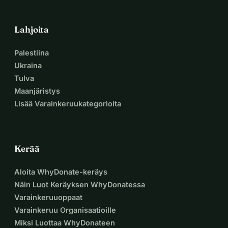
Lahjoita
Palestiina
Ukraina
Tulva
Maanjäristys
Lisää Varainkeruukategorioita
Kerää
Aloita WhyDonate-keräys
Näin Luot Keräyksen WhyDonatessa
Varainkeruuoppaat
Varainkeruu Organisaatioille
Miksi Luottaa WhyDonateen