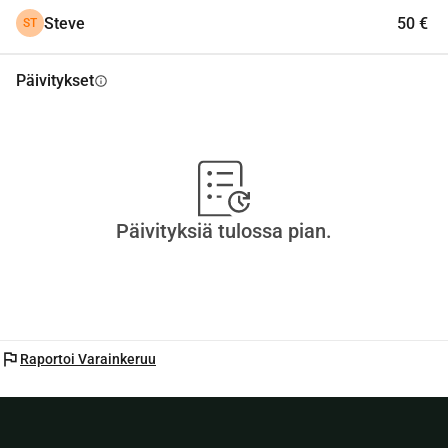
Steve
50 €
ST
Päivitykset
info
Päivityksiä tulossa pian.
flag
Raportoi Varainkeruu