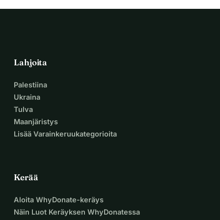
Lahjoita:
 Jokainen 5 , 50 tai 500 vie lasta lähemmäksi 
polkupyörää.
Jaa:
 Lähetä tämä linkki pyöräilyseuroillesi, ystävillesi ja 
perheellesi.
Slovakian kansallispoliisi on virallisesti vahvistanut tämän 
Lahjoita
huijauksen (katso virallinen raportti galleriamme). 
Taistellaan näiden lasten oikeuksien puolesta ja 
Palestiina
tarvitsemme sinut sankariksi tässä tarinassa.
Ukraina
Älä anna huijareiden voittaa. Saadaan nämä lapset 
Tulva
pyöräilemään.
Maanjäristys
Lisää Varainkeruukategorioita
Kerää
Aloita WhyDonate-keräys
Näin Luot Keräyksen WhyDonatessa