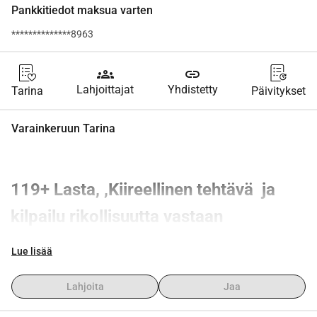
Pankkitiedot maksua varten
**************8963
groups
link
Lahjoittajat
Yhdistetty
Tarina
Päivitykset
Varainkeruun Tarina
119+ Lasta, ,Kiireellinen tehtävä  ja 
kilpailu rikollisuutta vastaan
Sydäntä särkevä tilanne
Lue lisää
Olemme järkyttyneitä kertoessamme, että lastenkotimme 
Slovakiassa on joutunut kehittyneen kansainvälisen 
Lahjoita
Jaa
taloushuijauksen uhriksi. Ammattirikolliset, jotka esittivät 
itseään poliiseina ja pankkiirina, tyhjensivät tilimme 
lähes 