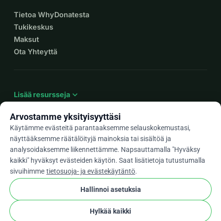
Tietoa WhyDonatesta
Tukikeskus
Maksut
Ota Yhteyttä
expand_more
Lisää resursseja
Arvostamme yksityisyyttäsi
Käytämme evästeitä parantaaksemme selauskokemustasi,
näyttääksemme räätälöityjä mainoksia tai sisältöä ja
arrow_drop_down
Fi
analysoidaksemme liikennettämme. Napsauttamalla "Hyväksy
kaikki" hyväksyt evästeiden käytön. Saat lisätietoja tutustumalla
★★★★★
4,9 / 5 yli 500 arvostelun perusteella
sivuihimme
tietosuoja- ja evästekäytäntö
.
Hallinnoi asetuksia
© 2012–2026
WhyDonate
Yksityisyys ja evästeet
Hylkää kaikki
cookie
Käyttöehdot
Evästeasetukset