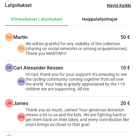
Lahjoitukset
240 000 eurolla
.
Näytä Kaikki
Mitä varastettiin?
Viimeaikaiset Lahjoitukset
Huippulahjoittajat
Varastettujen varojen joukossa oli myös raha, jota 
yhteisömme oli kerännyt kuukausia ostaakseen 
Martin
50 €
polkupyöriä, kypäröitä ja turvavarusteita yli 
119 orphania 
MA
We will be grateful for any visibility of the collection
ja lasta huolenpidossamme
. Nämä lapset ovat 
(sharing on social networks or among acquaintances).
PH
unelmoineet kesästä, joka on täynnä vapautta ja iloa 
Thank you MARTIN!!!!
unelmasta, joka riistettiin heiltä yhdessä 
silmänräpäyksessä.
Carl Alexander Kessen
10 €
CK
Hi Carl, thank you for your support! It's amazing to see
Toivon säde: Toimittajan lahja
the cycling community coming together from all over
PH
Kun polkupyörätoimittajamme kuuli tästä tragediasta, he 
the world. Your help is greatly appreciated by the 119
children we are supporting. All the
eivät vain myötätunnelleet he toimivat. 
He ovat jo 
lahjoittaneet 15 000 euroa
 suurena alennuksena koko 
James
20 €
JA
tilauksesta.
Thank you so much, James! Your generous donation
Tämä laskee lopullisen tavoitteemme 70 000 eurosta 
55 
means a lot to us and the kids. We are fighting hard to
PH
get them back on their bikes, and every contribution like
000 euroon
.
yours brings us closer to that goal.
Kiireellinen tehtävä 