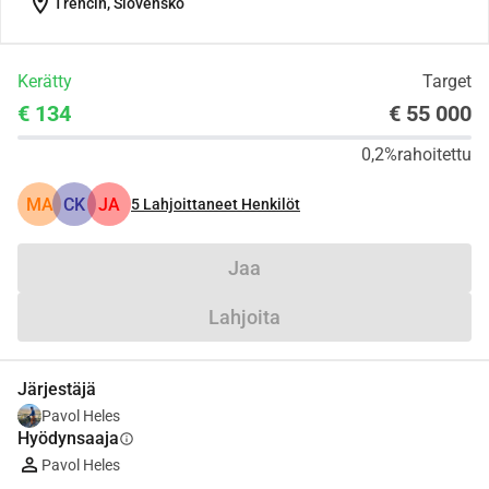
location_on
Trenčín, Slovensko
Kerätty
Target
€ 134
€ 55 000
0,2%
rahoitettu
MA
CK
JA
5
Lahjoittaneet Henkilöt
Jaa
Lahjoita
Järjestäjä
Pavol Heles
Hyödynsaaja
info
Pavol Heles