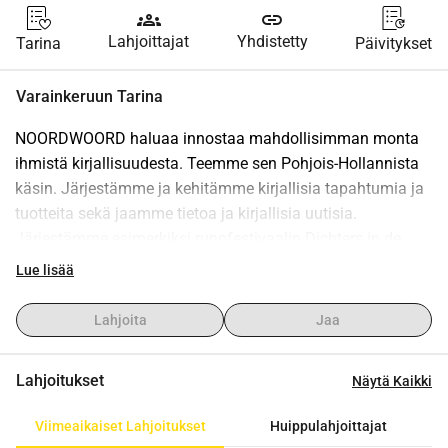
groups
link
Lahjoittajat
Yhdistetty
Tarina
Päivitykset
Varainkeruun Tarina
NOORDWOORD haluaa innostaa mahdollisimman monta 
ihmistä kirjallisuudesta. Teemme sen Pohjois-Hollannista 
käsin. Järjestämme ja kehitämme kirjallisia tapahtumia ja 
tuotteita sekä jaamme tietoa ja kirjallisia uutisia.
Järjestämme esimerkiksi runofestivaalin Dichters in de 
Prinsentuin, kirjallisuustapahtuman Het Grote Gebeuren, 
Lue lisää
kirjallisuuspalkinnon Het Beste Groninger Boek sekä 
Groningenin kaupungin runoilijan vaalin. Autamme myös 
Lahjoita
Jaa
uusia kirjallisia lahjakkuuksia kehittymään ja 
ammattimaistumaan Talentprogrammamme avulla.
Lahjoitukset
Näytä Kaikki
Näiden hienojen tapahtumien järjestämiseen tarvitsemme 
avustajia ja lahjoituksia. Lahjoituksenne on siten erittäin 
Viimeaikaiset Lahjoitukset
Huippulahjoittajat
arvostettu.