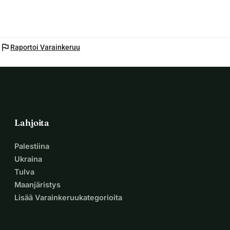
flag
Raportoi Varainkeruu
Lahjoita
Palestiina
Ukraina
Tulva
Maanjäristys
Lisää Varainkeruukategorioita