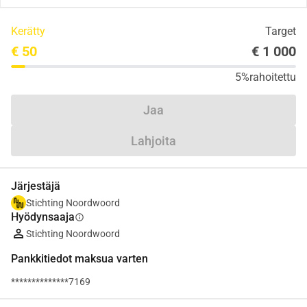
Kerätty
Target
€ 50
€ 1 000
5%
rahoitettu
Jaa
Lahjoita
Järjestäjä
Stichting Noordwoord
Hyödynsaaja
info
Stichting Noordwoord
Pankkitiedot maksua varten
**************7169