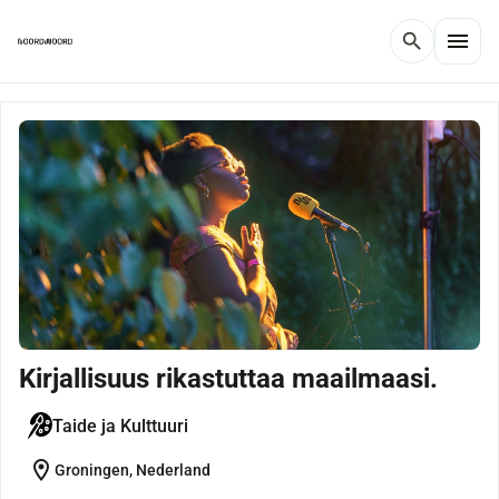
menu
search
Kirjallisuus rikastuttaa maailmaasi.
Taide ja Kulttuuri
location_on
Groningen, Nederland