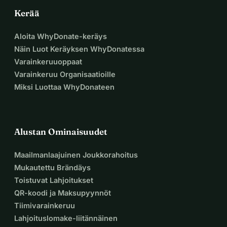
Kerää
Aloita WhyDonate-keräys
Näin Luot Keräyksen WhyDonatessa
Varainkeruuoppaat
Varainkeruu Organisaatioille
Miksi Luottaa WhyDonateen
Alustan Ominaisuudet
Maailmanlaajuinen Joukkorahoitus
Mukautettu Brändäys
Toistuvat Lahjoitukset
QR-koodi ja Maksupyynnöt
Tiimivarainkeruu
Lahjoituslomake-liitännäinen