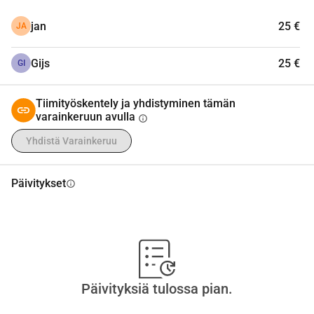
jan
25 €
JA
Gijs
25 €
GI
Tiimityöskentely ja yhdistyminen tämän
varainkeruun avulla
info
Yhdistä Varainkeruu
Päivitykset
info
Päivityksiä tulossa pian.