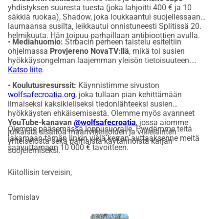
yhdistyksen suuresta tuesta (joka lahjoitti 400 € ja 10
säkkiä ruokaa), Shadow, joka loukkaantui suojellessaan
laumaansa susilta, leikkautui onnistuneesti Splitissä 20.
helmikuuta. Hän toipuu parhaillaan antibioottien avulla.
•
Mediahuomio:
Štrbacin perheen taistelu esiteltiin
ohjelmassa
Provjereno NovaTV:llä
, mikä toi susien
hyökkäysongelman laajemman yleisön tietoisuuteen.
Katso liite
.
•
Koulutusresurssit:
Käynnistimme sivuston
wolfsafecroatia.org
, joka tullaan pian kehittämään
ilmaiseksi kaksikieliseksi tiedonlähteeksi susien
hyökkäysten ehkäisemisestä. Olemme myös avanneet
YouTube-kanavan
@wolfsafecroatia
, jossa aiomme
Olemme pääsemässä loppusuoralle. Pyydämme teitä
julkaista sisältöä maanviljelijöiden ja villieläinten
jakamaan tämän linkin vielä kerran auttaaksenne meitä
yhteiselosta sekä parhaista käytännöistä karjan
saavuttamaan 10 000 € tavoitteen.
suojelemiseksi.
Kiitollisin terveisin,
Tomislav