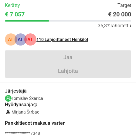
Kerätty
Target
€ 7 057
€ 20 000
35,3%
rahoitettu
AL
AL
AL
110
Lahjoittaneet Henkilöt
Jaa
Lahjoita
Järjestäjä
Tomislav Škarica
Hyödynsaaja
info
Mirjana Štrbac
Pankkitiedot maksua varten
**************7348