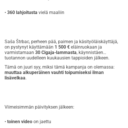
•
360 lahjoitusta
vielä maaliin
Saša Štrbac, perheen pää, paimen ja käsityöläiskäyttäjä,
on pystynyt käyttämään
1 500 €
eläinruokaan ja
varmistamaan
30 Cigaja-lammasta
, käynnistäen
tuotannon uudelleen kuukausien tappioiden jälkeen.
Tämä on juuri syy, miksi tämä kampanja on olemassa:
muuttaa alkuperäinen vauhti toipumiseksi ilman
lisävelkaa
.
Viimeisimmän päivityksen jälkeen:
•
toinen video
on jaettu