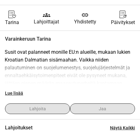
groups
link
Lahjoittajat
Yhdistetty
Tarina
Päivitykset
Varainkeruun Tarina
Susit ovat palanneet monille EU:n alueille, mukaan lukien 
Kroatian Dalmatian sisämaahan. Vaikka niiden 
palautuminen on suojelumenestys, suojelujärjestelmät ja 
ennaltaehkäisytoimenpiteet eivät ole pysyneet mukana, 
jättäen pienen määrän maaseutuperheitä kantamaan 
suurimman riskin.
Lue lisää
Štrbacin perhe, pienimuotoisia juustontuottajia, jotka 
kasvattavat viittä tytärtä, menetti yli 50 eläintä 13 
Lahjoita
Jaa
hyökkäyksessä ja sai 384 € korvauksia nykyisen 
lainsäädännön mukaan.
Lahjoitukset
Näytä Kaikki
Nämä menetykset vaikuttavat suoraan heidän tuloihinsa ja 
kykyynsä pysyä maalla.