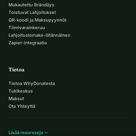
Mukautettu Brändäys
Toistuvat Lahjoitukset
QR-koodi ja Maksupyynnöt
Tiimivarainkeruu
Lahjoituslomake-liitännäinen
Zapier-integraatio
Tietoa
Tietoa WhyDonatesta
Tukikeskus
Maksut
Ota Yhteyttä
expand_more
Lisää resursseja