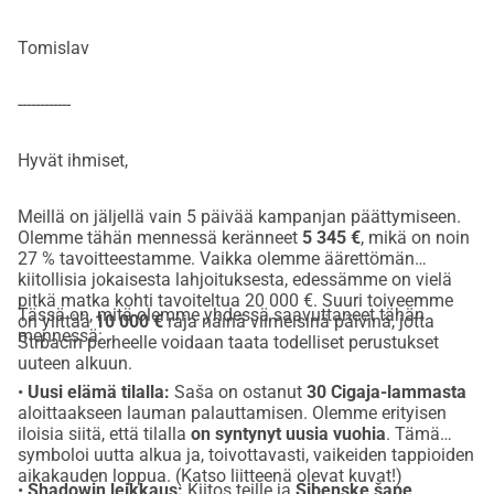
Tomislav
------------
Hyvät ihmiset,
Meillä on jäljellä vain 5 päivää kampanjan päättymiseen.
Olemme tähän mennessä keränneet
5 345 €
, mikä on noin
27 % tavoitteestamme. Vaikka olemme äärettömän
kiitollisia jokaisesta lahjoituksesta, edessämme on vielä
pitkä matka kohti tavoiteltua 20 000 €. Suuri toiveemme
Tässä on, mitä olemme yhdessä saavuttaneet tähän
on ylittää
10 000 €
raja näinä viimeisinä päivinä, jotta
mennessä:
Štrbacin perheelle voidaan taata todelliset perustukset
uuteen alkuun.
•
Uusi elämä tilalla:
Saša on ostanut
30 Cigaja-lammasta
aloittaakseen lauman palauttamisen. Olemme erityisen
iloisia siitä, että tilalla
on syntynyt uusia vuohia
. Tämä
symboloi uutta alkua ja, toivottavasti, vaikeiden tappioiden
aikakauden loppua. (Katso liitteenä olevat kuvat!)
•
Shadowin leikkaus:
Kiitos teille ja
Šibenske šape