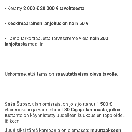
• Kerätty
2 000 € 20 000 € tavoitteesta
•
Keskimääräinen lahjoitus on noin 50 €
• Tämä tarkoittaa, että tarvitsemme vielä
noin 360
lahjoitusta
maaliin
Uskomme, että tämä on
saavutettavissa oleva tavoite
.
Saša Štrbac, tilan omistaja, on jo sijoittanut
1 500 €
eläinruokaan ja varmistanut
30 Cigaja-lammasta
, jolloin
tuotanto on käynnistetty uudelleen kuukausien tappioiden
jälkeen.
Juuri siksi tämä kampanja on olemassa:
muuttaakseen