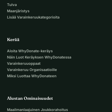
Tulva
Maanjäristys
Lisää Varainkeruukategorioita
Kerää
Aloita WhyDonate-keräys
Näin Luot Keräyksen WhyDonatessa
Varainkeruuoppaat
Varainkeruu Organisaatioille
Miksi Luottaa WhyDonateen
Alustan Ominaisuudet
Maailmanlaajuinen Joukkorahoitus