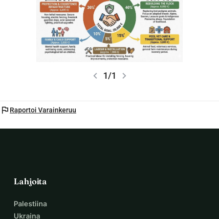
chevron_left
chevron_right
1/1
flag
Raportoi Varainkeruu
Lahjoita
Palestiina
Ukraina