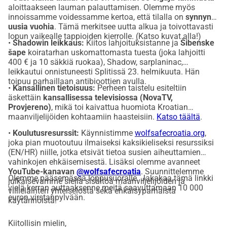
aloittaakseen lauman palauttamisen. Olemme myös
maallaan.
innoissamme voidessamme kertoa, että tilalla on
synnynyt
Kiitos, että käytit aikaa lukemiseen ja kaikesta tuesta, jota 
uusia vuohia
. Tämä merkitsee uutta alkua ja toivottavasti
lopun vaikealle tappioiden kierrolle. (Katso kuvat alla!)
päätät antaa.
•
Shadowin leikkaus:
Kiitos lahjoituksistanne ja
Šibenske
LinkedIn: 
https://www.linkedin.com/in/tomiskarica/
šape
koiratarhan uskomattomasta tuesta (joka lahjoitti
400 € ja 10 säkkiä ruokaa), Shadow, sarplaninac,
Instagram: 
https://www.instagram.com/tomiskarica/
leikkautui onnistuneesti Splitissä 23. helmikuuta. Hän
toipuu parhaillaan antibioottien avulla.
•
Kansallinen tietoisuus:
Perheen taistelu esiteltiin
äskettäin
kansallisessa televisiossa (NovaTV,
Provjereno)
, mikä toi kaivattua huomiota Kroatian
maanviljelijöiden kohtaamiin haasteisiin.
Katso täältä
.
•
Koulutusresurssit:
Käynnistimme
wolfsafecroatia.org
,
joka pian muotoutuu ilmaiseksi kaksikieliseksi resurssiksi
(EN/HR) niille, jotka etsivät tietoa susien aiheuttamien
vahinkojen ehkäisemisestä. Lisäksi olemme avanneet
YouTube-kanavan
@wolfsafecroatia
. Suunnittelemme
Olemme pääsemässä loppusuoralle. Jakakaa tämä linkki
julkaisevamme siellä sisältöä maanviljelijöiden ja
vielä kerran auttaaksenne meitä saavuttamaan 10 000
villieläinten yhteiselosta sekä ehkäisyparhaista
euron virstanpylvään.
käytännöistä.
Kiitollisin mielin,