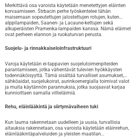
Merkittävä osa varoista käytetään menetettyjen eläinten
korvaamiseen. Štrbacin perhe työskentelee tähän
maisemaan sopeutettujen jalostettujen rotujen, kuten
alppilampaiden, Saanen- ja Lacaune-kettujen sekä
alkuperäisten Pramenka-lampaiden kanssa. Nämä eläimet
ovat perheen elannon ja ruokaturvan perusta.
Suojelu- ja rinnakkaiseloinfrastruktuuri
Varoja käytetään ei-tappavien suojelutoimenpiteiden
parantamiseen, jotka vähentävät tulevien hyökkäysten
todennäköisyyttä. Tämä sisältää turvalliset asumukset,
sähköaidat, suojelukoirat, aurinkoenergialla toimivat valot
ja muita käytännön parannuksia, jotka suojaavat karjaa
kunnioittaen samalla villieläimiä.
Rehu, eläinlääkintä ja siirtymävaiheen tuki
Kun lauma rakennetaan uudelleen ja uusia, turvallisia
aitauksia rakennetaan, osa varoista käytetään eläinrehun,
eläinlääkintäpalveluiden ja yleisten maatilan