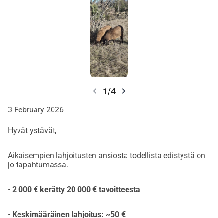
chevron_left
chevron_right
1/4
3 February 2026
Hyvät ystävät,
Aikaisempien lahjoitusten ansiosta todellista edistystä on
jo tapahtumassa.
•
2 000 € kerätty 20 000 € tavoitteesta
•
Keskimääräinen lahjoitus: ~50 €