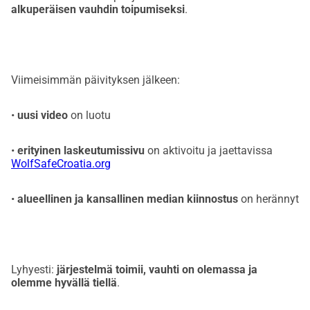
alkuperäisen vauhdin toipumiseksi
.
Viimeisimmän päivityksen jälkeen:
•
uusi video
on luotu
•
erityinen laskeutumissivu
on aktivoitu ja jaettavissa
WolfSafeCroatia.org
•
alueellinen ja kansallinen median kiinnostus
on herännyt
Lyhyesti:
järjestelmä toimii, vauhti on olemassa ja
olemme hyvällä tiellä
.