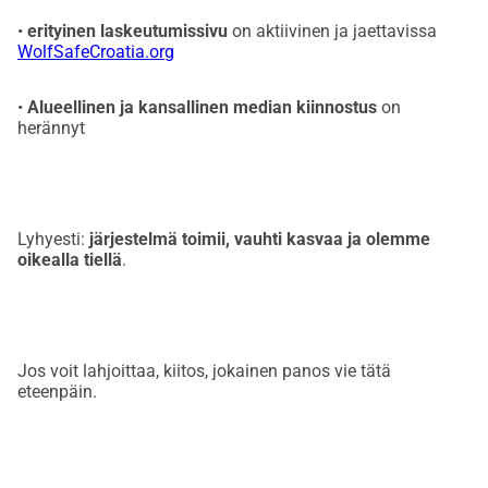
•
erityinen laskeutumissivu
on aktiivinen ja jaettavissa
WolfSafeCroatia.org
•
Alueellinen ja kansallinen median kiinnostus
on
herännyt
Lyhyesti:
järjestelmä toimii, vauhti kasvaa ja olemme
oikealla tiellä
.
Jos voit lahjoittaa, kiitos, jokainen panos vie tätä
eteenpäin.