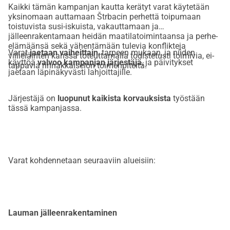
Kaikki tämän kampanjan kautta kerätyt varat käytetään
yksinomaan auttamaan Štrbacin perhettä toipumaan
toistuvista susi-iskuista, vakauttamaan ja
jälleenrakentamaan heidän maatilatoimintaansa ja perhe-
elämäänsä sekä vähentämään tulevia konflikteja
Varat
jaetaan vaiheittain
, tarpeen mukaan, ja niiden
villieläinten kanssa toteuttamalla todistetusti toimivia, ei-
käyttöä
valvoo kampanjan järjestäjä
, ja päivitykset
tappavia rinnakkaiselon toimenpiteitä.
jaetaan läpinäkyvästi lahjoittajille.
Järjestäjä on
luopunut kaikista korvauksista
työstään
tässä kampanjassa.
Varat kohdennetaan seuraaviin alueisiin:
Lauman jälleenrakentaminen