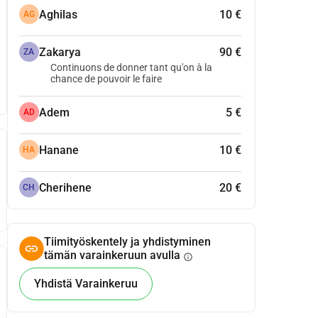
Aghilas
10 €
AG
Zakarya
90 €
ZA
Continuons de donner tant qu'on à la
chance de pouvoir le faire
Adem
5 €
AD
Hanane
10 €
HA
Cherihene
20 €
CH
Tiimityöskentely ja yhdistyminen
tämän varainkeruun avulla
info
Yhdistä Varainkeruu