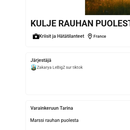
KULJE RAUHAN PUOLES
location_on
Kriisit ja Hätätilanteet
France
Järjestäjä
Zakarya LeBigZ sur tiktok
Varainkeruun Tarina
Marssi rauhan puolesta