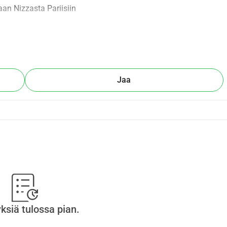
an Nizzasta Pariisiin
, joka kesti yli 4 kuukautta, en urheilijana, vaan rauhan 
ia, vaan sydämeni kutsu. Kasvoin viha ja epätoivo lasten 
n valitsin marssimisen. Valitsin toiminnan sen sijaan, että 
Jaa
; olen vain joku, joka ei voi enää pysy hiljaa. Auta minua 
si. Marssin herättääkseni tietoisuutta viattomien lasten 
en äänet hukkuvat liian usein konfliktin ääniin.
yksiä tulossa pian.