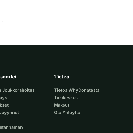
isuudet
Tietoa
n Joukkorahoitus
Tietoa WhyDonatesta
äys
Tukikeskus
ukset
Maksut
supyynnöt
Ota Yhteyttä
iitännäinen