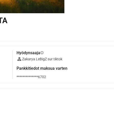
TA
Hyödynsaaja
info
Zakarya LeBigZ sur tiktok
Pankkitiedot maksua varten
**************6702