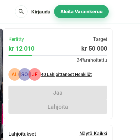
search
Kirjaudu
Aloita Varainkeruu
Kerätty
Target
kr 12 010
kr 50 000
24%
rahoitettu
AL
SO
JE
40
Lahjoittaneet Henkilöt
Jaa
Lahjoita
Näytä Kaikki
Lahjoitukset