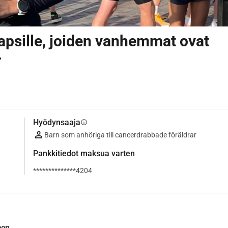
 lapsille, joiden vanhemmat ovat
>
Hyödynsaaja
info
Barn som anhöriga till cancerdrabbade föräldrar
Pankkitiedot maksua varten
**************4204
een.