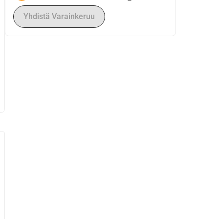
Yhdistä Varainkeruu