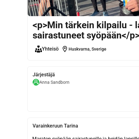
<p>Min tärkein kilpailu -
sairastuneet syöpään</p
location_on
Yhteisö
Huskvarna, Sverige
Järjestäjä
Anna Sandborn
Varainkeruun Tarina
Maraton syöpään sairastuneille ja heidän lapsill