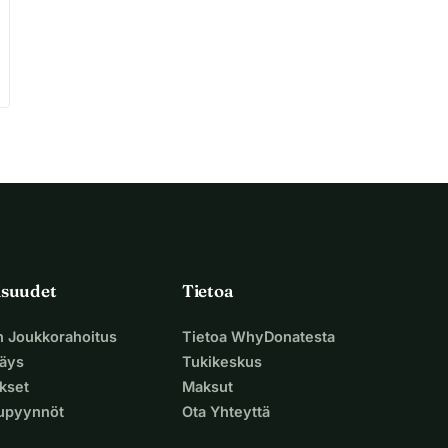
isuudet
Tietoa
n Joukkorahoitus
Tietoa WhyDonatesta
äys
Tukikeskus
ukset
Maksut
supyynnöt
Ota Yhteyttä