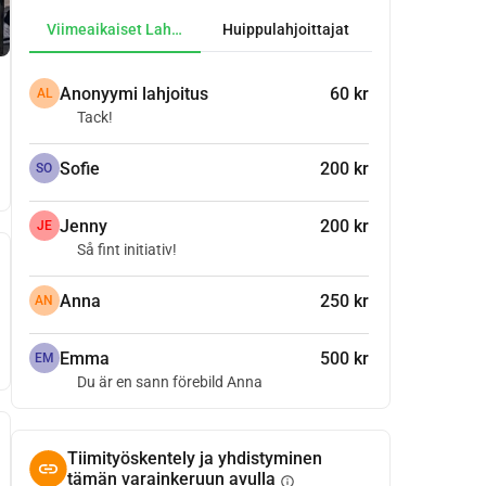
Viimeaikaiset Lahjoitukset
Huippulahjoittajat
Anonyymi lahjoitus
60 kr
AL
Tack!
Sofie
200 kr
SO
Jenny
200 kr
JE
Så fint initiativ!
Anna
250 kr
AN
Emma
500 kr
EM
Du är en sann förebild Anna
Tiimityöskentely ja yhdistyminen
tämän varainkeruun avulla
info