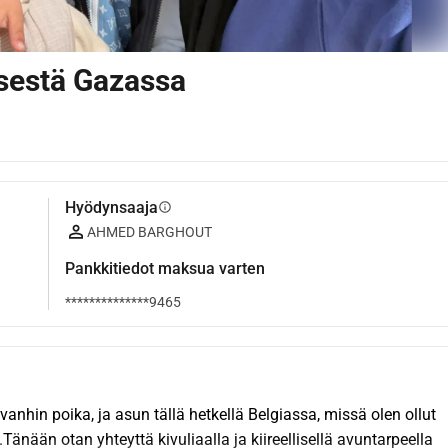
isestä Gazassa
Hyödynsaaja
info
AHMED BARGHOUT
Pankkitiedot maksua varten
**************9465
nhin poika, ja asun tällä hetkellä Belgiassa, missä olen ollut 
Tänään otan yhteyttä kivuliaalla ja kiireellisellä avuntarpeella 