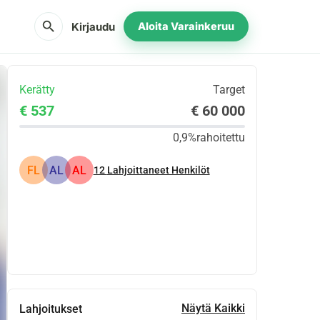
search
Kirjaudu
Aloita Varainkeruu
Kerätty
Target
€ 537
€ 60 000
0,9%
rahoitettu
FL
AL
AL
12
Lahjoittaneet Henkilöt
Jaa
Lahjoita
Näytä Kaikki
Lahjoitukset