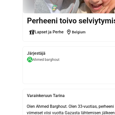
Perheeni toivo selviytym
location_on
Lapset ja Perhe
Belgium
Järjestäjä
Ahmed barghout
Varainkeruun Tarina
Olen Ahmed Barghout. Olen 33-vuotias, perheeni va
viimeiset viisi vuotta Gazasta lähtemisen jälkeen.