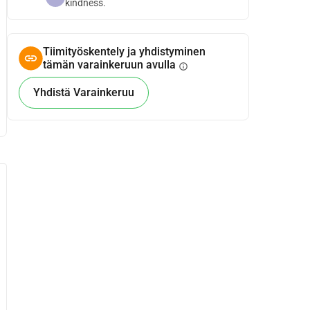
kindness.
Tiimityöskentely ja yhdistyminen
tämän varainkeruun avulla
info
Yhdistä Varainkeruu