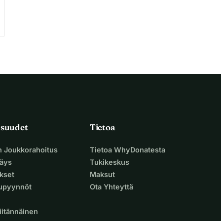
isuudet
Tietoa
n Joukkorahoitus
Tietoa WhyDonatesta
äys
Tukikeskus
ukset
Maksut
supyynnöt
Ota Yhteyttä
iitännäinen