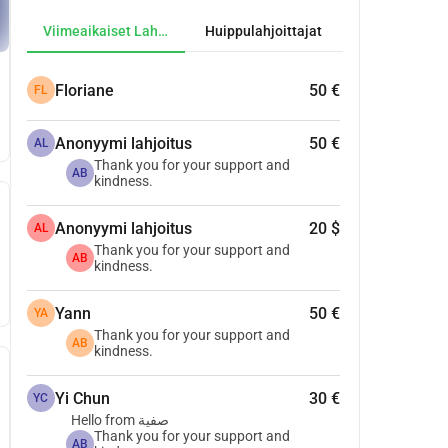
Viimeaikaiset Lahjoitukset
Huippulahjoittajat
Floriane
50 €
FL
Anonyymi lahjoitus
50 €
AL
Thank you for your support and
AB
kindness.
Anonyymi lahjoitus
20 $
AL
Thank you for your support and
AB
kindness.
Yann
50 €
YA
Thank you for your support and
AB
kindness.
Yi Chun
30 €
YC
Hello from صفية
Thank you for your support and
AB