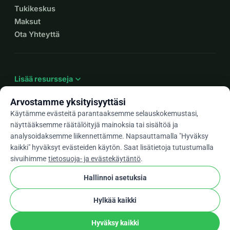
Tukikeskus
Maksut
Ota Yhteyttä
expand_more
Lisää resursseja
Arvostamme yksityisyyttäsi
Käytämme evästeitä parantaaksemme selauskokemustasi,
näyttääksemme räätälöityjä mainoksia tai sisältöä ja
arrow_drop_down
Fi
analysoidaksemme liikennettämme. Napsauttamalla "Hyväksy
kaikki" hyväksyt evästeiden käytön. Saat lisätietoja tutustumalla
★★★★★
4,9 / 5 yli 500 arvostelun perusteella
sivuihimme
tietosuoja- ja evästekäytäntö
.
Hallinnoi asetuksia
© 2012–2026
WhyDonate
Yksityisyys ja evästeet
Hylkää kaikki
cookie
Käyttöehdot
Evästeasetukset
stripe
Tehty Euroopassa
★
Vahvistettu Kumppani
check
Hyväksy kaikki