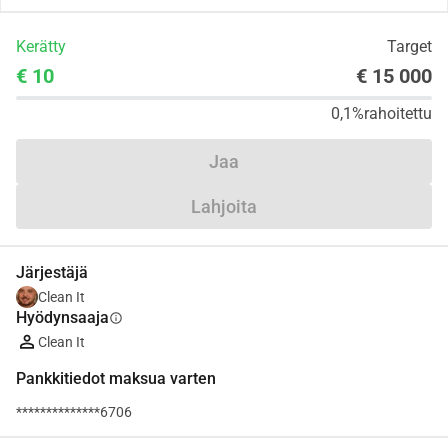
Kerätty
Target
€ 10
€ 15 000
0,1%
rahoitettu
Jaa
Lahjoita
Järjestäjä
Clean It
Hyödynsaaja
info
Clean It
Pankkitiedot maksua varten
**************6706