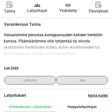
groups
link
Lahjoittajat
Yhdistetty
Tarina
Päivitykset
Varainkeruun Tarina
Haluaisimme perustaa kumppanuuden kahden henkilön 
kanssa. Päämäärämme olisi tyhjentää tai siivota 
yksittäisten henkilöiden koteja, kuten ikääntyneiden tai 
avun tarpeessa olevien, eri syistä johtuen.
Nykyään ikääntyneet tai avun tarpeessa olevat voivat 
osittain luottaa sosiaaliseen tukeen, mukaan lukien apu 
Lue lisää
tehtävissä, kuten peseminen, kylpyhuoneen käyttö ja 
ruoanlaitto.
Lahjoita
Jaa
Keskitymme näiden yksilöiden elinympäristön 
parantamiseen tyhjentämällä tiloja ja tekemällä niistä 
Lahjoitukset
Näytä Kaikki
perusteellisen raikkaat. Tämä voi sisältää alueita, kuten 
olohuoneet, makuuhuoneet, ullakkotilat ja autotallit.
Viimeaikaiset Lahjoitukset
Huippulahjoittajat
Useimmat alalla toimivat yritykset veloittavat hinnat, jotka 