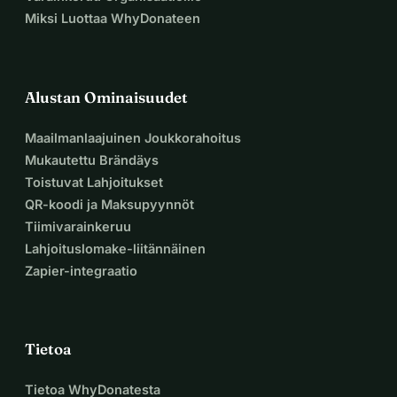
Miksi Luottaa WhyDonateen
Alustan Ominaisuudet
Maailmanlaajuinen Joukkorahoitus
Mukautettu Brändäys
Toistuvat Lahjoitukset
QR-koodi ja Maksupyynnöt
Tiimivarainkeruu
Lahjoituslomake-liitännäinen
Zapier-integraatio
Tietoa
Tietoa WhyDonatesta