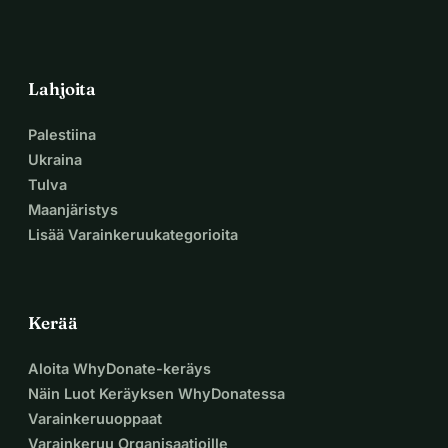
Lahjoita
Palestiina
Ukraina
Tulva
Maanjäristys
Lisää Varainkeruukategorioita
Kerää
Aloita WhyDonate-keräys
Näin Luot Keräyksen WhyDonatessa
Varainkeruuoppaat
Varainkeruu Organisaatioille