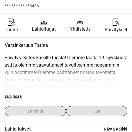
**************0436
groups
link
Lahjoittajat
Yhdistetty
Tarina
Päivitykset
Varainkeruun Tarina
Päivitys: Kiitos kaikille tuesta! Olemme täällä 19. syyskuuta 
asti ja olemme saavuttaneet tavoitteemme nopeammin 
kuin odotimme! Olemme päättäneet nostaa tavoitetta 
yrittääksemme kerätä mahdollisimman paljon varoja.
Me olemme Joshua ja Kees, eläinlääketieteen viimeisen 
vuoden opiskelijoita, ja tällä hetkellä teemme 
Lue lisää
vapaaehtoistyötä "People For Animals" -säätiössä 
Faridabadissa, Pohjois-Intiassa. Tämä organisaatio 
Lahjoita
Jaa
perustettiin Ravi Dubeyn toimesta vuonna 2007. Siitä 
lähtien he ovat ottaneet huomaansa sairaita ja 
Lahjoitukset
Näytä Kaikki
loukkaantuneita eläimiä alueelta ja vapauttavat niitä 