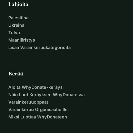
Lahjoita
Palestiina
Ukraina
Tulva
Maanjäristys
Lisää Varainkeruukategorioita
Kerää
Aloita WhyDonate-keräys
Näin Luot Keräyksen WhyDonatessa
Varainkeruuoppaat
Varainkeruu Organisaatioille
Miksi Luottaa WhyDonateen