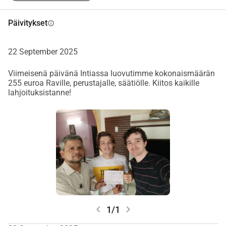
näille eläimille! Jaa tämä erityisesti ystävillesi, perheellesi, 
Päivitykset
info
tuttavillesi ja kollegoillesi! Kaikkien täällä puolesta, kiitos! 
Lisätietoja säätiöstä saat alla olevasta sivustosta. 
https://www.pfafaridabad.com/
22 September 2025
Viimeisenä päivänä Intiassa luovutimme kokonaismäärän
255 euroa Raville, perustajalle, säätiölle. Kiitos kaikille
lahjoituksistanne!
chevron_left
chevron_right
1/1