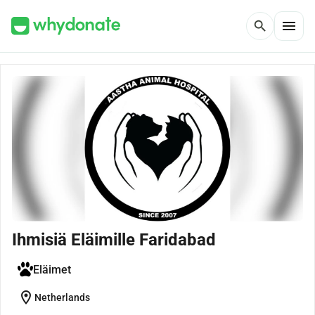
menu
search
Ihmisiä Eläimille Faridabad
Eläimet
location_on
Netherlands