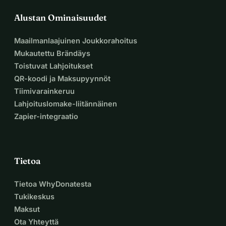
Alustan Ominaisuudet
Maailmanlaajuinen Joukkorahoitus
Mukautettu Brändäys
Toistuvat Lahjoitukset
QR-koodi ja Maksupyynnöt
Tiimivarainkeruu
Lahjoituslomake-liitännäinen
Zapier-integraatio
Tietoa
Tietoa WhyDonatesta
Tukikeskus
Maksut
Ota Yhteyttä