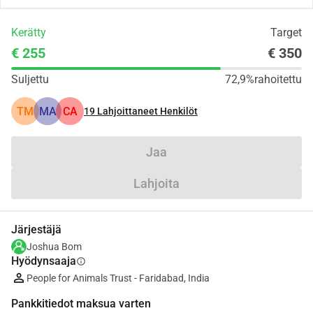
Kerätty
Target
€ 255
€ 350
Suljettu
72,9%
rahoitettu
TM
MA
CA
19
Lahjoittaneet Henkilöt
Jaa
Lahjoita
Järjestäjä
Joshua Bom
Hyödynsaaja
info
People for Animals Trust - Faridabad, India
Pankkitiedot maksua varten