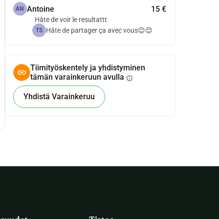
Antoine
15 €
AN
Hâte de voir le resultattt
Hâte de partager ça avec vous😊😊
TS
Tiimityöskentely ja yhdistyminen
tämän varainkeruun avulla
info
Yhdistä Varainkeruu