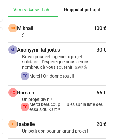
Viimeaikaiset Lahjoitukset
Huippulahjoittajat
Mikhail
100 €
MI
;)
Anonyymi lahjoitus
30 €
AL
Bravo pour cet ingénieux projet
solidaire. J'espère que nous serons
nombreux à vous soutenir !👍🫶💪
Merci ! On donne tout !!!
TS
Romain
66 €
RO
Un projet divin !
Merci beaucoup !! Tu es sur la liste des
TS
essais du Kart !!!
Isabelle
20 €
IS
Un petit don pour un grand projet !