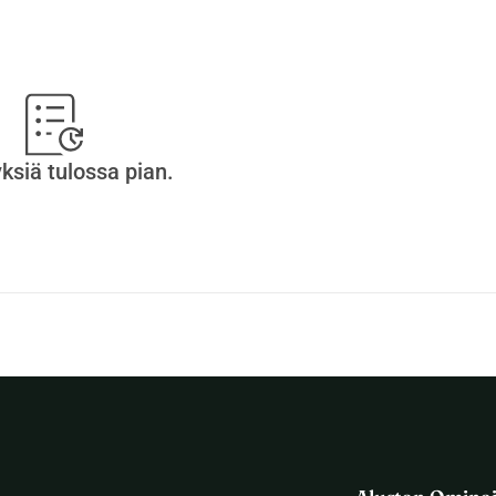
nkreettinen ele muuttaa tämä onnettomuus kollektiiviseksi ja 
 kaikki muu menee Alexandran R1:een!
yksiä tulossa pian.