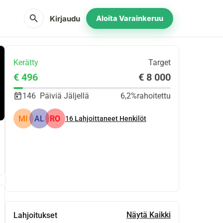
search
Kirjaudu
Aloita Varainkeruu
Kerätty
Target
€ 496
€ 8 000
146
Päiviä Jäljellä
6,2%
rahoitettu
MI
AL
RO
16
Lahjoittaneet Henkilöt
Jaa
Lahjoita
Näytä Kaikki
Lahjoitukset