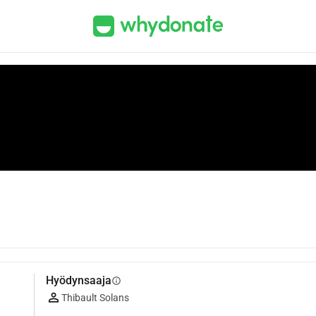
Hyödynsaaja
info
Thibault Solans