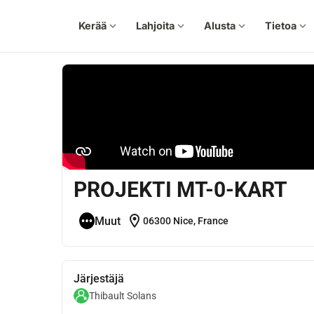
Kerää
expand_more
Lahjoita
expand_more
Alusta
expand_more
Tietoa
expand_more
PROJEKTI MT-0-KART
location_on
Muut
06300 Nice, France
Järjestäjä
Thibault Solans