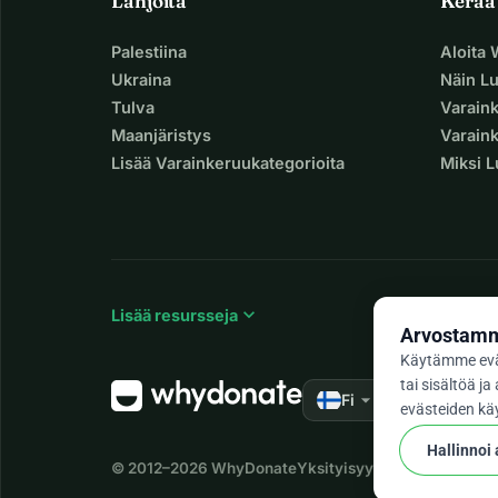
Lahjoita
Kerää
Palestiina
Aloita
Ukraina
Näin L
Tulva
Varain
Maanjäristys
Varaink
Lisää Varainkeruukategorioita
Miksi 
expand_more
Lisää resursseja
Arvostamme
Käytämme evä
tai sisältöä 
arrow_drop_down
★★★★★
Fi
4,9
evästeiden käy
Hallinnoi
© 2012–2026
WhyDonate
Yksityisyys ja evästeet
Käyt