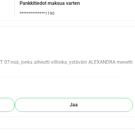
Pankkitiedot maksua varten
**************1190
:nsä, jonka aiheutti villisika, ystäväni ALEXANDRA menetti 
sa olevan moottorin luodakseen jotain uutta ja symbolista: 
himon ja solidaarisuuden ympärille.
RTin syntymisen ja jatkaa intohimoisten kokoamista ja 
Jaa
 Yamaha R1 vuodelta 2004, hänen unelmamoottoripyöränsä, ja 