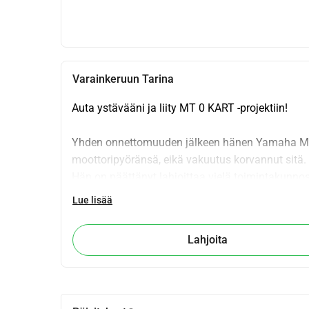
Varainkeruun Tarina
Auta ystävääni ja liity MT 0 KART -projektiin!
Yhden onnettomuuden jälkeen hänen Yamaha MT 07
moottoripyöränsä, eikä vakuutus korvannut sitä.
Hän on päättänyt lahjoittaa vielä toimintakunnos
MT 0 KART -projekti, joka yhdistää yhteisön into
Lue lisää
Tavoite (vaihe) n°1: 1 000 mahdollistaa MT 0 KA
Lahjoita
inspiroimista.
Tavoite (vaihe) n°2: 8 000 tarjotakseen hänelle
mahdollistaa hänen ajamisen jälleen!