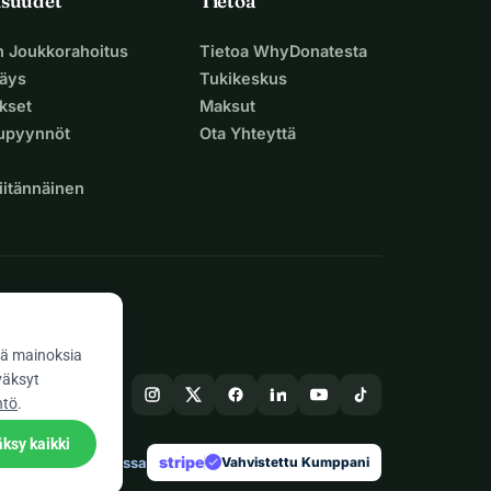
isuudet
Tietoa
n Joukkorahoitus
Tietoa WhyDonatesta
äys
Tukikeskus
ukset
Maksut
supyynnöt
Ota Yhteyttä
iitännäinen
ä mainoksia
väksyt
ntö
.
ksy kaikki
stripe
Tehty Euroopassa
★
Vahvistettu Kumppani
check