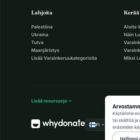
Lahjoita
Kerää
Palestiina
Aloita
Ukraina
Näin L
Tulva
Varain
Maanjäristys
Varaink
Lisää Varainkeruukategorioita
Miksi 
expand_more
Lisää resursseja
Arvostamme
Käytämme evä
tai sisältöä 
arrow_drop_down
★★★★★
Fi
4,9
evästeiden käy
Hallinnoi