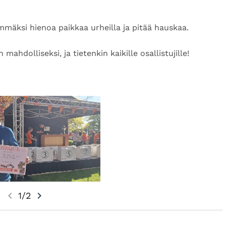
a ja yhteyttä Eerbeekin sydämessä.
emmäksi hienoa paikkaa urheilla ja pitää hauskaa.
me tästä unelmasta todellisuutta!
mahdolliseksi, ja tietenkin kaikille osallistujille!
chevron_left
chevron_right
1/2