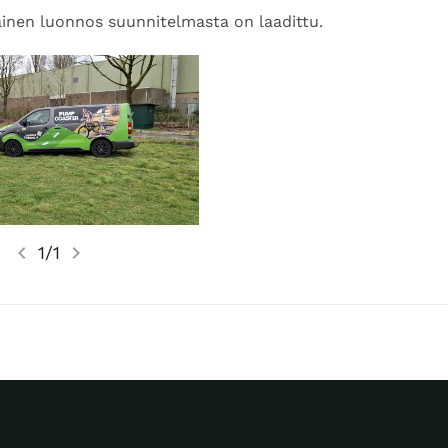
äinen luonnos suunnitelmasta on laadittu.
chevron_left
chevron_right
1/1