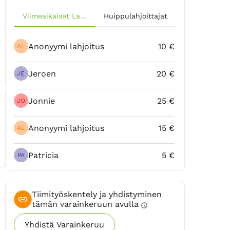
Viimeaikaiset Lahjoitukset
Huippulahjoittajat
Anonyymi lahjoitus
10 €
AL
Jeroen
20 €
JE
Jonnie
25 €
JO
Anonyymi lahjoitus
15 €
AL
Patricia
5 €
PA
Tiimityöskentely ja yhdistyminen
tämän varainkeruun avulla
info
Yhdistä Varainkeruu