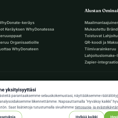
Alustan Omina
 WhyDonate-keräys
Maailmanlaajuine
uot Keräyksen WhyDonatessa
Mukautettu Bränd
keruuoppaat
Toistuvat Lahjoit
eruu Organisaatioille
QR-koodi ja Mak
Luottaa WhyDonateen
Tiimivarainkeruu
Lahjoituslomake-l
Zapier-integraatio
 yksityisyyttäsi
steitä parantaaksemme selauskokemustasi, näyttääksemme räätälöityj
ja analysoidaksemme liikennettämme. Napsauttamalla "Hyväksy kaikki" hy
 / 5 yli 500 arvostelun perusteella
tön. Saat lisätietoja tutustumalla sivuihimme
tietosuoja- ja evästekäytä
 asetuksia
Hylkää kaikki
Hyvä