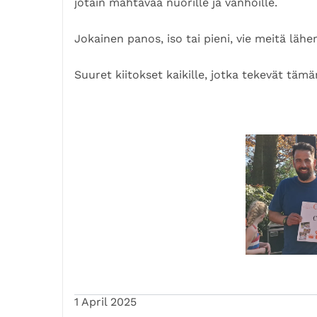
jotain mahtavaa nuorille ja vanhoille.
luomaan paikan, joka on täynnä liikettä, ilo
Jokainen panos, iso tai pieni, vie meitä läh
Autatko sinä?
Lahjoita ja jaa kampanjamme. Yhdessä teem
Suuret kiitokset kaikille, jotka tekevät tämän 
1 April 2025