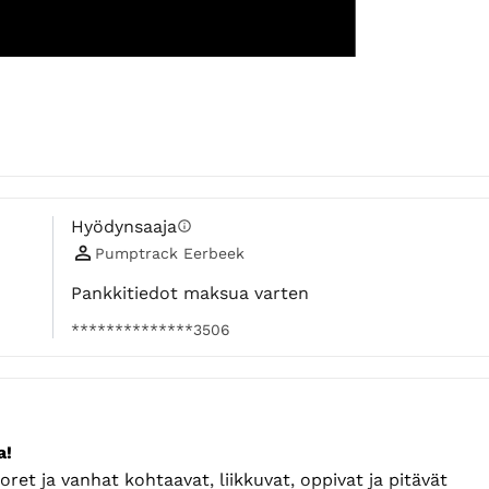
Hyödynsaaja
info
Pumptrack Eerbeek
Pankkitiedot maksua varten
**************3506
a!
et ja vanhat kohtaavat, liikkuvat, oppivat ja pitävät 