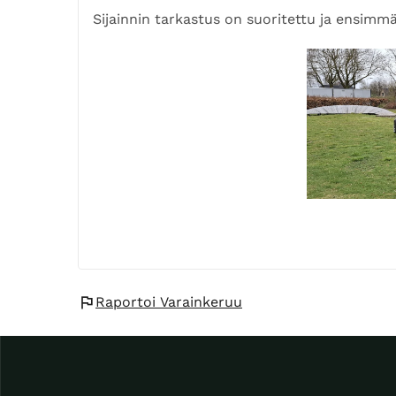
Sijainnin tarkastus on suoritettu ja ensimm
flag
Raportoi Varainkeruu