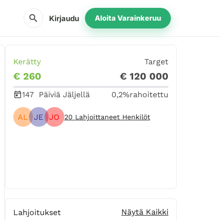
search
Kirjaudu
Aloita Varainkeruu
Kerätty
Target
€ 260
€ 120 000
147
Päiviä Jäljellä
0,2%
rahoitettu
AL
JE
JO
20
Lahjoittaneet Henkilöt
Jaa
Lahjoita
Näytä Kaikki
Lahjoitukset