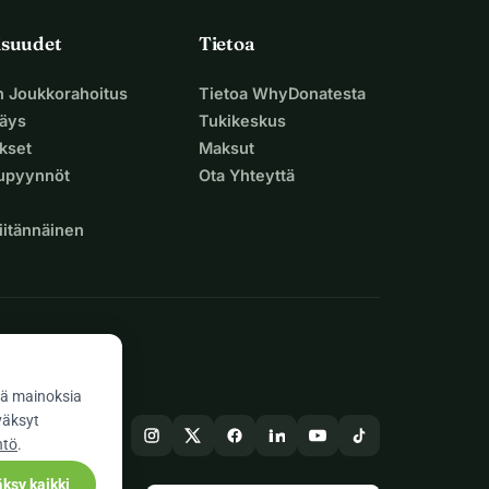
isuudet
Tietoa
n Joukkorahoitus
Tietoa WhyDonatesta
äys
Tukikeskus
ukset
Maksut
supyynnöt
Ota Yhteyttä
iitännäinen
ä mainoksia
väksyt
ntö
.
ksy kaikki