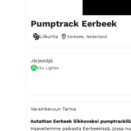
Pumptrack Eerbeek
location_on
Liikunta
Eerbeek, Nederland
Järjestäjä
Elis Ligtlee
Varainkeruun Tarina
Autathan Eerbeek liikkuvaksi pumptrackill
Haaveilemme paikasta Eerbeekissä, jossa nuor