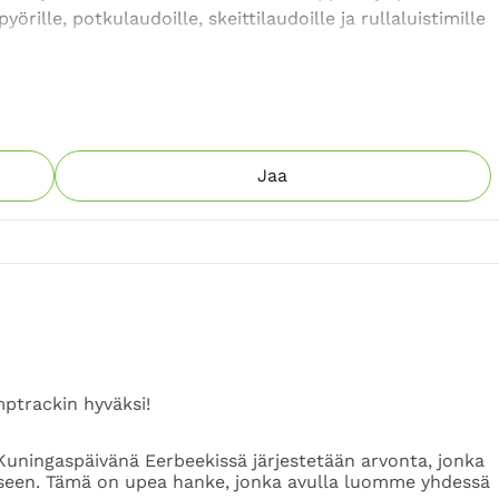
ille, potkulaudoille, skeittilaudoille ja rullaluistimille 
sa lapset ja nuoret todella haastettaisiin aktiiviseen 
ää motorista kehitystä ja tarjoaa sosiaalisen 
Jaa
Eerbeekissä. Siellä löysin rakkauteni pyöräilyyn, 
ämän kokemuksen haluamme tarjota jokaiselle uudelle 
uasi. Suunnittelun, rakentamisen ja varustelun 
ruulla toivomme saavuttavamme merkittävän osan 
ptrackin hyväksi!
 Kuningaspäivänä Eerbeekissä järjestetään arvonta, jonka
een. Tämä on upea hanke, jonka avulla luomme yhdessä
amme. Olitpa valmis uhraamaan 5 tai 500 kaikki auttaa 