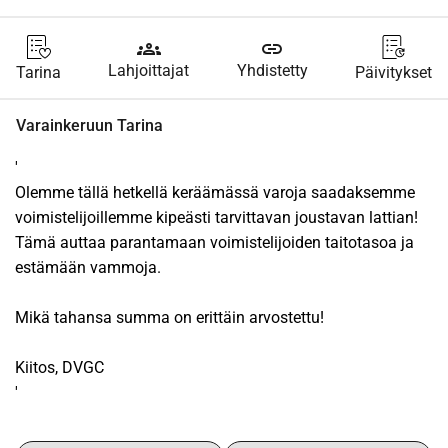
groups
link
Lahjoittajat
Yhdistetty
Tarina
Päivitykset
Varainkeruun Tarina
'
Olemme tällä hetkellä keräämässä varoja saadaksemme 
voimistelijoillemme kipeästi tarvittavan joustavan lattian! 
Tämä auttaa parantamaan voimistelijoiden taitotasoa ja 
estämään vammoja.
Mikä tahansa summa on erittäin arvostettu!
Kiitos, DVGC
'