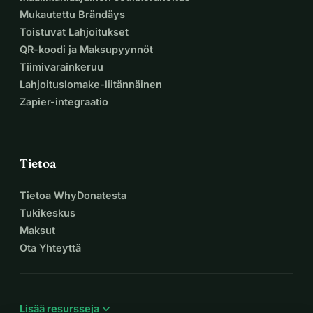
Mukautettu Brändäys
Toistuvat Lahjoitukset
QR-koodi ja Maksupyynnöt
Tiimivarainkeruu
Lahjoituslomake-liitännäinen
Zapier-integraatio
Tietoa
Tietoa WhyDonatesta
Tukikeskus
Maksut
Ota Yhteyttä
expand_more
Lisää resursseja