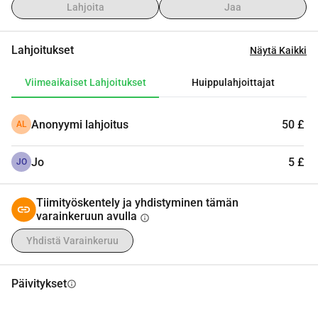
Lahjoita
Jaa
Lahjoitukset
Näytä Kaikki
Viimeaikaiset Lahjoitukset
Huippulahjoittajat
Anonyymi lahjoitus
50 £
AL
Jo
5 £
JO
Tiimityöskentely ja yhdistyminen tämän
varainkeruun avulla
info
Yhdistä Varainkeruu
Päivitykset
info