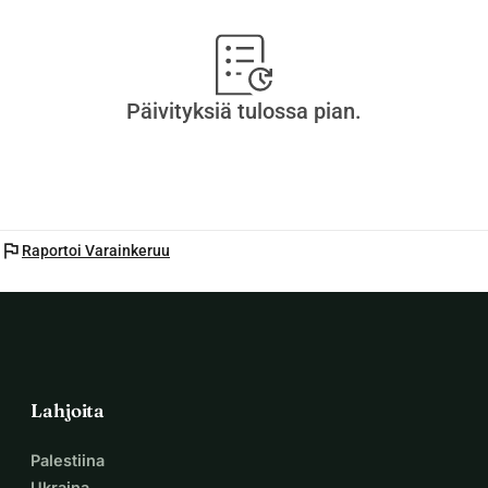
Päivityksiä tulossa pian.
flag
Raportoi Varainkeruu
Lahjoita
Palestiina
Ukraina