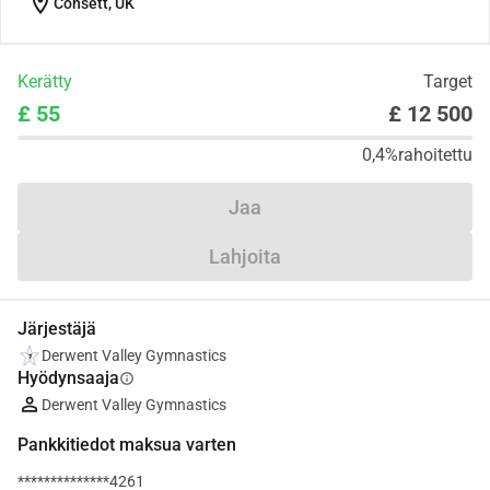
location_on
Consett, UK
Kerätty
Target
£ 55
£ 12 500
0,4%
rahoitettu
Jaa
Lahjoita
Järjestäjä
Derwent Valley Gymnastics
Hyödynsaaja
info
Derwent Valley Gymnastics
Pankkitiedot maksua varten
**************4261