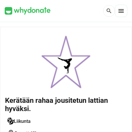
menu
search
Kerätään rahaa jousitetun lattian
hyväksi.
Liikunta