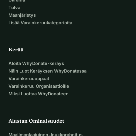
Tulva
Maanjäristys
Lisää Varainkeruukategorioita
Kerää
Aloita WhyDonate-keräys
Näin Luot Keräyksen WhyDonatessa
Varainkeruuoppaat
Varainkeruu Organisaatioille
Miksi Luottaa WhyDonateen
Alustan Ominaisuudet
Maailmanlaajuinen Joukkorahoitus