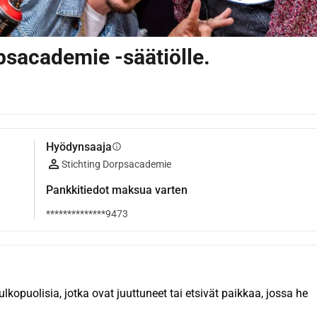
psacademie -säätiölle.
Hyödynsaaja
info
Stichting Dorpsacademie
Pankkitiedot maksua varten
**************9473
lkopuolisia, jotka ovat juuttuneet tai etsivät paikkaa, jossa he 