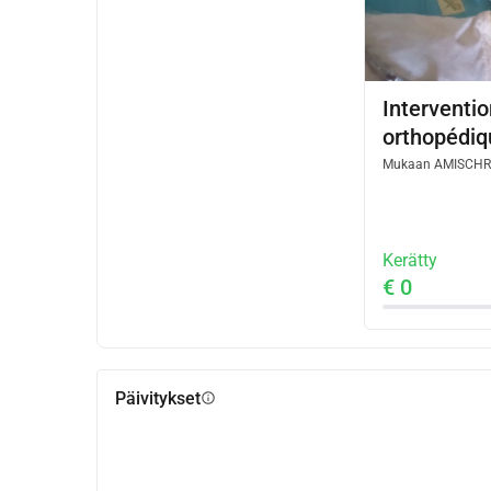
Interventio
orthopédiq
Mukaan
AMISCHR
Kerätty
€ 0
Päivitykset
info