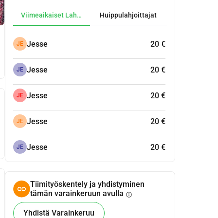
Viimeaikaiset Lahjoitukset
Huippulahjoittajat
Jesse
20 €
JE
Jesse
20 €
JE
Jesse
20 €
JE
Jesse
20 €
JE
Jesse
20 €
JE
Tiimityöskentely ja yhdistyminen
tämän varainkeruun avulla
info
Yhdistä Varainkeruu