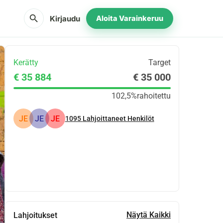
search
Kirjaudu
Aloita Varainkeruu
Kerätty
Target
€ 35 884
€ 35 000
102,5%
rahoitettu
JE
JE
JE
1095
Lahjoittaneet Henkilöt
Jaa
Lahjoita
Näytä Kaikki
Lahjoitukset