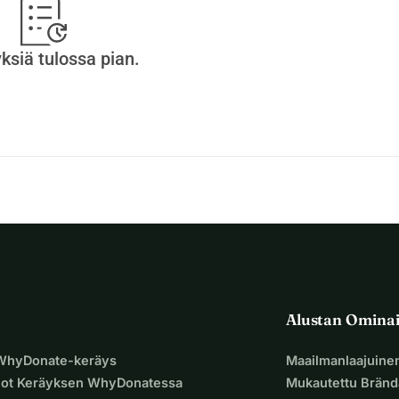
yksiä tulossa pian.
Alustan Omina
 WhyDonate-keräys
Maailmanlaajuine
uot Keräyksen WhyDonatessa
Mukautettu Bränd