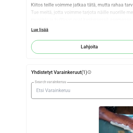
Kiitos teille voimme jatkaa tätä, mutta rahaa tarv
Tue meitä, jotta voimme tarjota näille nuorille me
musiikki ja kulttuuri ovat keskeisessä asemassa.
henkilökohtaista huomiota!
Lue lisää
Lisätietoja säätiöstä löydät osoitteesta www.st
Lahjoita
Meillä on ANBI-asema
Yhdistetyt Varainkeruut
(1)
info
Search varainkeruu