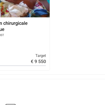
n chirurgicale
ue
IST
Target
€ 9 550