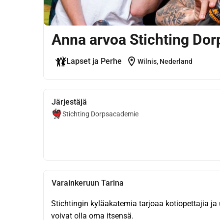
Anna arvoa Stichting Dor
location_on
Lapset ja Perhe
Wilnis, Nederland
Järjestäjä
Stichting Dorpsacademie
Varainkeruun Tarina
Stichtingin kyläakatemia tarjoaa kotiopettajia ja u
voivat olla oma itsensä.