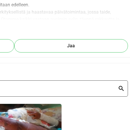
itaan edelleen. 
rkityksellistä ja haastavaa päivätoimintaa, jossa taide, 
 Otamme kaikki vastaan avoimin sylin, täynnä rakkautta ja 
ichtingdorpsacademie.nl
Jaa