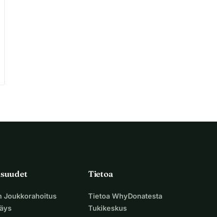
isuudet
Tietoa
n Joukkorahoitus
Tietoa WhyDonatesta
äys
Tukikeskus