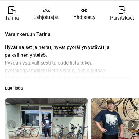
groups
link
Lahjoittajat
Yhdistetty
Tarina
Päivitykset
Varainkeruun Tarina
Hyvät naiset ja herrat, hyvät pyöräilyn ystävät ja 
paikallinen yhteisö.
Pyydän ystävällisesti taloudellista tukea 
pyöräkorjaamolleni RetroVelolle, joka sijaitsee 
Wejherowossa, Kashubian hengellisessä pääkaupungissa.
Lue lisää
Kuka Olen ja Mitä Teen?
RetroVelo on paikka, joka on luotu intohimosta kahteen 
pyörään. Olen 10 vuoden ajan sitoutunut varmistamaan 
pyöräilijöiden turvallisuuden ja mukavuuden, tarjoten 
kattavaa palvelua, ammattimaista neuvontaa ja rakentaen 
paikallista pyöräilyyhteisöä. Uskon, että toimiva pyörä on 