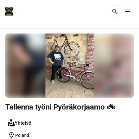
menu
search
Tallenna työni Pyöräkorjaamo 🚲
Yhteisö
location_on
Poland