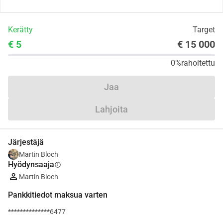
Kerätty
Target
€ 5
€ 15 000
0%
rahoitettu
Jaa
Lahjoita
Järjestäjä
Martin Bloch
Hyödynsaaja
info
Martin Bloch
Pankkitiedot maksua varten
**************6477