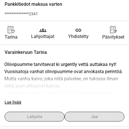
Pankkitiedot maksua varten
**************2341
groups
link
Lahjoittajat
Yhdistetty
Tarina
Päivitykset
Varainkeruun Tarina
Oliivipuumme tarvitsevat ki urgently vettä auttakaa nyt!
Vuosisatoja vanhat oliivipuumme ovat arvokasta perintöä. 
Mutta vanha kaivo, joka niitä palvelee, on tukossa ilman 
vettä puut uhkaavat kuivua.
Haluamme rakentaa uuden kaivon siihen tarvitsemme 
apuanne!
Lue lisää
Näin voitte auttaa:
Jokainen lahjoitus on tärkeä, ei ole väliä kuinka pieni
Lahjoita
Jaa
Ei tarvita tiliä lahjoittaminen on nopeaa ja helppoa