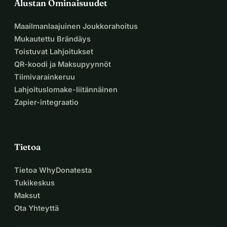
Alustan Ominaisuudet
Maailmanlaajuinen Joukkorahoitus
Mukautettu Brändäys
Toistuvat Lahjoitukset
QR-koodi ja Maksupyynnöt
Tiimivarainkeruu
Lahjoituslomake-liitännäinen
Zapier-integraatio
Tietoa
Tietoa WhyDonatesta
Tukikeskus
Maksut
Ota Yhteyttä