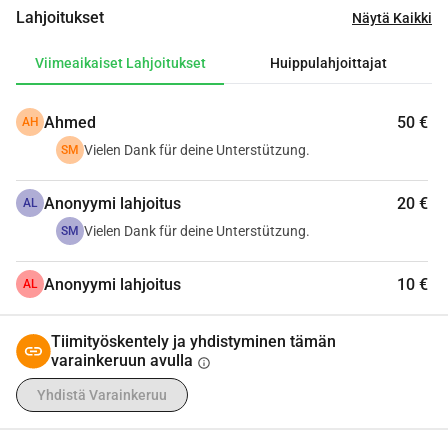
Jaa tämä kutsu, jotta yhä useammat voivat auttaa
Lahjoitukset
Näytä Kaikki
Yhdessä voimme antaa oliivipuullemme tulevaisuuden!
Viimeaikaiset Lahjoitukset
Huippulahjoittajat
Ahmed
50 €
AH
Vielen Dank für deine Unterstützung.
SM
Anonyymi lahjoitus
20 €
AL
Vielen Dank für deine Unterstützung.
SM
Anonyymi lahjoitus
10 €
AL
Tiimityöskentely ja yhdistyminen tämän
varainkeruun avulla
info
Yhdistä Varainkeruu