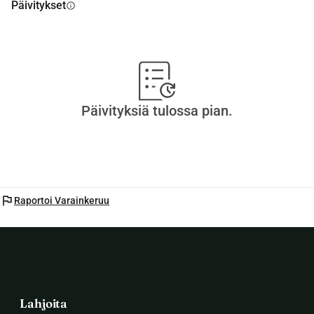
Päivitykset
info
Päivityksiä tulossa pian.
flag
Raportoi Varainkeruu
Lahjoita