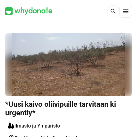
menu
search
*Uusi kaivo oliivipuille tarvitaan ki
urgently*
Ilmasto ja Ympäristö