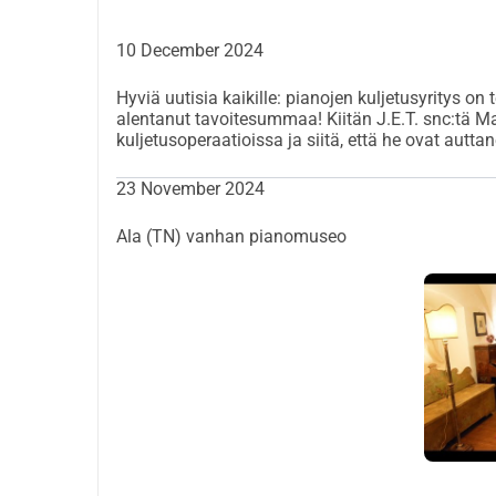
lähellä Venetsiaa ja lastaamiseksi pakettiautoon, 
Trentinoon.
10 December 2024
Jopa pieni lahjoitus tekee monien ihmisten, ei v
Hyviä uutisia kaikille: pianojen kuljetusyritys on 
jotta se voitaisiin viedä turvalliseen paikkaan! E
alentanut tavoitesummaa! Kiitän J.E.T. snc:tä
tasalla kuljetuksesta ja saapumisesta museoon ki
kuljetusoperaatioissa ja siitä, että he ovat autt
23 November 2024
Ala (TN) vanhan pianomuseo