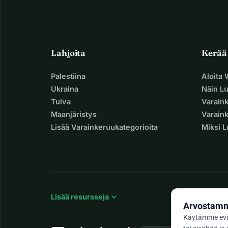
Lahjoita
Kerää
Palestiina
Aloita
Ukraina
Näin L
Tulva
Varain
Maanjäristys
Varaink
Lisää Varainkeruukategorioita
Miksi 
expand_more
Lisää resursseja
Arvostamme
Käytämme evä