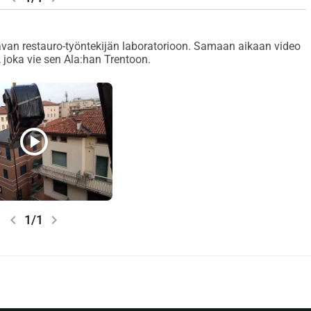
avan restauro-työntekijän laboratorioon. Samaan aikaan video
 joka vie sen Ala:han Trentoon.
play_circle
chevron_left
chevron_right
1/1