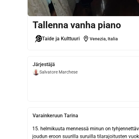
Tallenna vanha piano
location_on
Taide ja Kulttuuri
Venezia, Italia
Järjestäjä
Salvatore Marchese
Varainkeruun Tarina
15. helmikuuta mennessä minun on tyhjennettävä t
joudun eroon suurilla suruilla tilarajoitusten vu