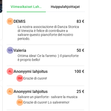
Viimeaikaiset Lahjoitukset
Huippulahjoittajat
DEMIS
83 €
DE
La nostra associazione di Danza Storica
di Venezia è felice di contribuire a
salvare questo pianoforte del nostro
periodo.
Valeria
50 €
VA
Ottima idea! Ce la faremo :) Il pianoforte
è proprio bello!
Anonyymi lahjoitus
100 €
AL
Grazie di cuore!
SM
Anonyymi lahjoitus
25 €
AL
Salvare un pianforte - salvare la musica
Grazie di cuore! Lo salveremo!
SM