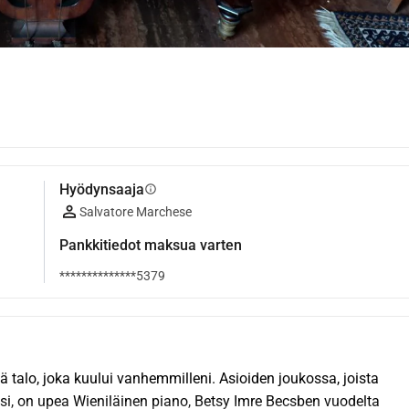
Hyödynsaaja
info
Salvatore Marchese
Pankkitiedot maksua varten
**************5379
alo, joka kuului vanhemmilleni. Asioiden joukossa, joista 
oksi, on upea Wieniläinen piano, Betsy Imre Becsben vuodelta 