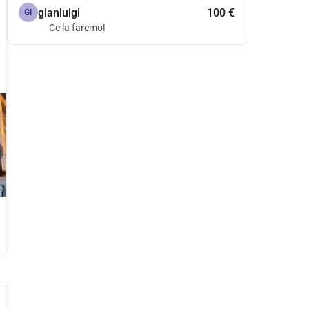
gianluigi
100 €
GI
Ce la faremo!