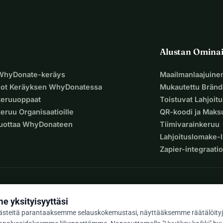
Alustan Omina
 WhyDonate-keräys
Maailmanlaajuine
uot Keräyksen WhyDonatessa
Mukautettu Bränd
keruuoppaat
Toistuvat Lahjoit
eruu Organisaatioille
QR-koodi ja Mak
Luottaa WhyDonateen
Tiimivarainkeruu
Lahjoituslomake-l
Zapier-integraatio
 yksityisyyttäsi
steitä parantaaksemme selauskokemustasi, näyttääksemme räätälöityj