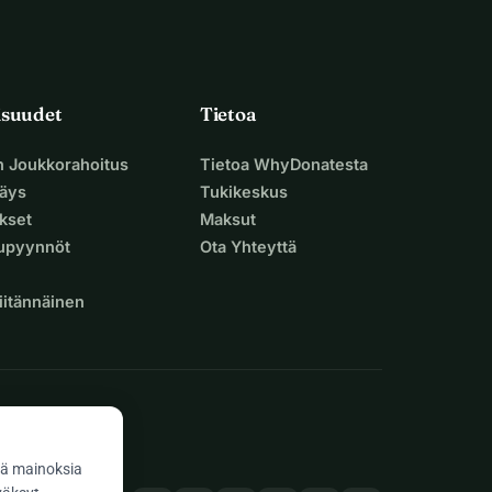
isuudet
Tietoa
n Joukkorahoitus
Tietoa WhyDonatesta
äys
Tukikeskus
ukset
Maksut
supyynnöt
Ota Yhteyttä
iitännäinen
ä mainoksia