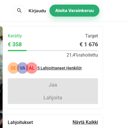
search
Kirjaudu
Aloita Varainkeruu
Kerätty
Target
€ 358
€ 1 676
21,4%
rahoitettu
DE
VA
AL
5
Lahjoittaneet Henkilöt
Jaa
Lahjoita
Näytä Kaikki
Lahjoitukset