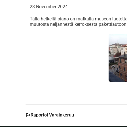
23 November 2024
Tällä hetkellä piano on matkalla museon luotett
muutosta neljännestä kerroksesta pakettiautoon,
flag
Raportoi Varainkeruu