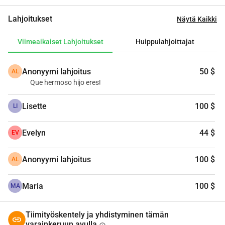
Lahjoitukset
Näytä Kaikki
Viimeaikaiset Lahjoitukset
Huippulahjoittajat
Anonyymi lahjoitus
50 $
AL
Que hermoso hijo eres!
Lisette
100 $
LI
Evelyn
44 $
EV
Anonyymi lahjoitus
100 $
AL
Maria
100 $
MA
Tiimityöskentely ja yhdistyminen tämän
varainkeruun avulla