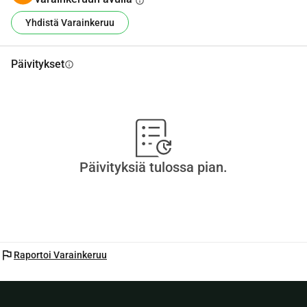
info
Yhdistä Varainkeruu
Päivitykset
info
Päivityksiä tulossa pian.
flag
Raportoi Varainkeruu