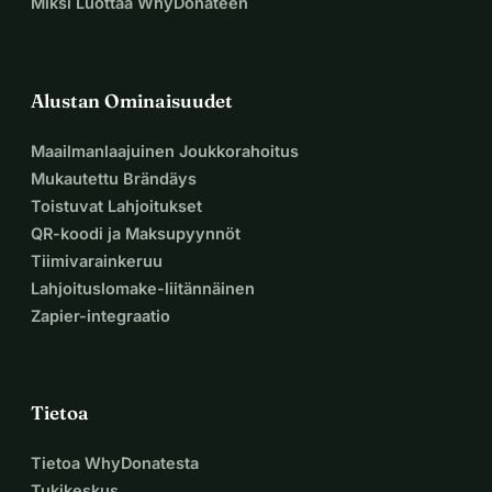
Miksi Luottaa WhyDonateen
Alustan Ominaisuudet
Maailmanlaajuinen Joukkorahoitus
Mukautettu Brändäys
Toistuvat Lahjoitukset
QR-koodi ja Maksupyynnöt
Tiimivarainkeruu
Lahjoituslomake-liitännäinen
Zapier-integraatio
Tietoa
Tietoa WhyDonatesta
Tukikeskus