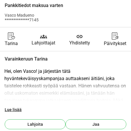
Pankkitiedot maksua varten
Vasco Madueno
**************7145
groups
link
Lahjoittajat
Yhdistetty
Tarina
Päivitykset
Varainkeruun Tarina
Hei, olen Vasco! ja järjestän tätä 
hyväntekeväisyyskampanjaa auttaakseni äitiäni, joka 
taistelee rohkeasti syöpää vastaan. Hänen vahvuutensa on 
ollut uskomaton esimerkki elämässäni, ja tänään hän 
tarvitsee tukeamme jatkaakseen vaadittavia hoitoja. Mikä 
tahansa panostus, koosta riippumatta, tekee suuren eron 
Lue lisää
antaakseen hänelle mahdollisuuden voittaa tämä taistelu. 
Kiitos, että olet kanssamme tässä vaikeassa hetkessä ja 
Lahjoita
Jaa
autat pelastamaan äitini.