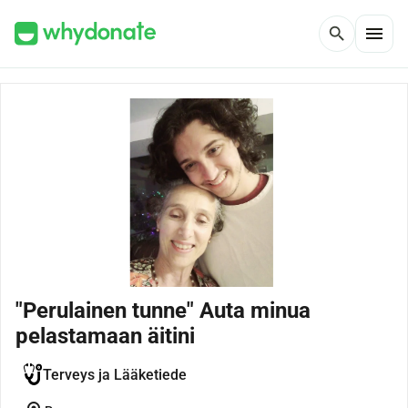
menu
search
"Perulainen tunne" Auta minua
pelastamaan äitini
Terveys ja Lääketiede