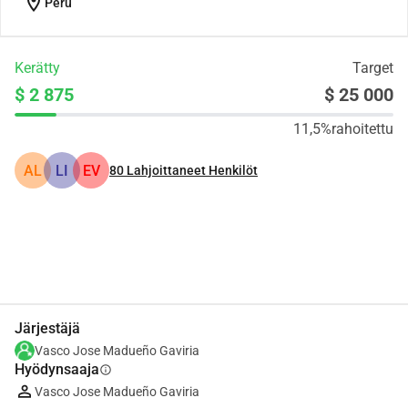
location_on
Peru
Kerätty
Target
$ 2 875
$ 25 000
11,5%
rahoitettu
AL
LI
EV
80
Lahjoittaneet Henkilöt
Jaa
Lahjoita
Järjestäjä
Vasco Jose Madueño Gaviria
Hyödynsaaja
info
Vasco Jose Madueño Gaviria