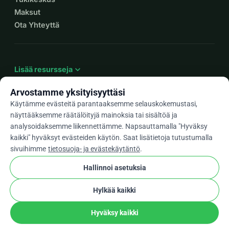
Maksut
Ota Yhteyttä
expand_more
Lisää resursseja
Arvostamme yksityisyyttäsi
Käytämme evästeitä parantaaksemme selauskokemustasi,
näyttääksemme räätälöityjä mainoksia tai sisältöä ja
arrow_drop_down
Fi
analysoidaksemme liikennettämme. Napsauttamalla "Hyväksy
kaikki" hyväksyt evästeiden käytön. Saat lisätietoja tutustumalla
★★★★★
4,9 / 5 yli 500 arvostelun perusteella
sivuihimme
tietosuoja- ja evästekäytäntö
.
Hallinnoi asetuksia
© 2012–2026
WhyDonate
Yksityisyys ja evästeet
Hylkää kaikki
cookie
Käyttöehdot
Evästeasetukset
stripe
Tehty Euroopassa
★
Vahvistettu Kumppani
check
Hyväksy kaikki