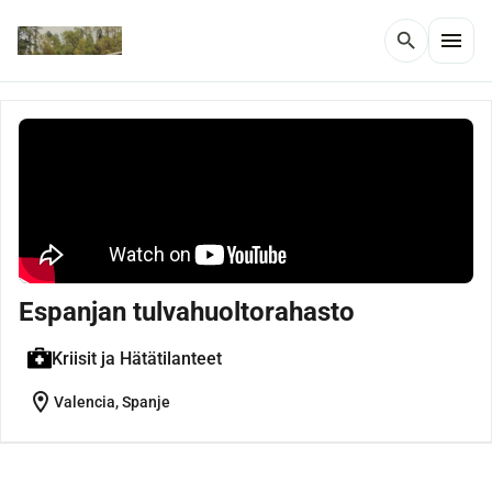
menu
search
Espanjan tulvahuoltorahasto
Kriisit ja Hätätilanteet
location_on
Valencia, Spanje