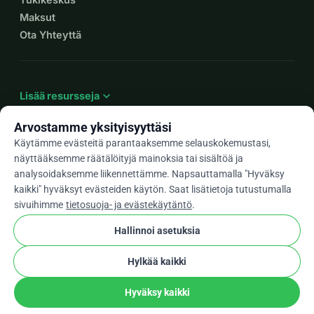
Maksut
Ota Yhteyttä
expand_more
Lisää resursseja
Arvostamme yksityisyyttäsi
Käytämme evästeitä parantaaksemme selauskokemustasi,
näyttääksemme räätälöityjä mainoksia tai sisältöä ja
arrow_drop_down
Fi
analysoidaksemme liikennettämme. Napsauttamalla "Hyväksy
kaikki" hyväksyt evästeiden käytön. Saat lisätietoja tutustumalla
★★★★★
4,9 / 5 yli 500 arvostelun perusteella
sivuihimme
tietosuoja- ja evästekäytäntö
.
Hallinnoi asetuksia
© 2012–2026
WhyDonate
Yksityisyys ja evästeet
Hylkää kaikki
cookie
Käyttöehdot
Evästeasetukset
stripe
Tehty Euroopassa
★
Vahvistettu Kumppani
check
Hyväksy kaikki