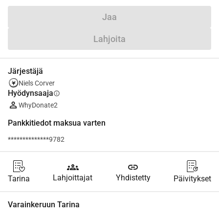
Jaa
Lahjoita
Järjestäjä
Niels Corver
Hyödynsaaja
info
WhyDonate2
Pankkitiedot maksua varten
**************9782
groups
link
Lahjoittajat
Yhdistetty
Tarina
Päivitykset
Varainkeruun Tarina