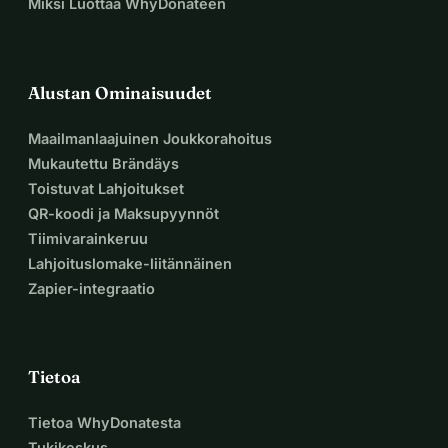
Miksi Luottaa WhyDonateen
Alustan Ominaisuudet
Maailmanlaajuinen Joukkorahoitus
Mukautettu Brändäys
Toistuvat Lahjoitukset
QR-koodi ja Maksupyynnöt
Tiimivarainkeruu
Lahjoituslomake-liitännäinen
Zapier-integraatio
Tietoa
Tietoa WhyDonatesta
Tukikeskus