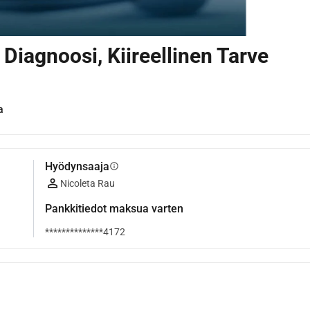
Diagnoosi, Kiireellinen Tarve
a
Hyödynsaaja
info
Nicoleta Rau
Pankkitiedot maksua varten
**************4172