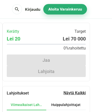
search
Kirjaudu
Aloita Varainkeruu
Kerätty
Target
Lei 20
Lei 70 000
0%
rahoitettu
Jaa
Lahjoita
Näytä Kaikki
Lahjoitukset
Viimeaikaiset Lahjoitukset
Huippulahjoittajat