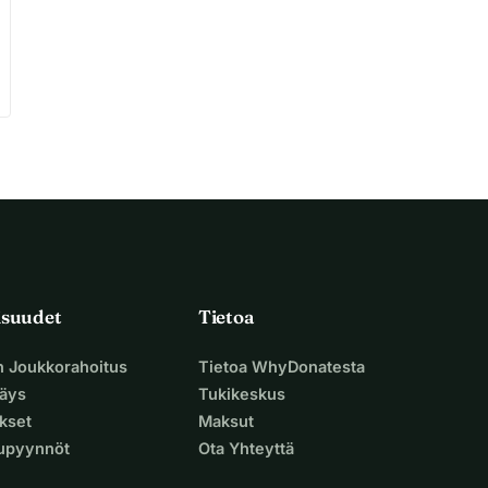
isuudet
Tietoa
n Joukkorahoitus
Tietoa WhyDonatesta
äys
Tukikeskus
ukset
Maksut
supyynnöt
Ota Yhteyttä