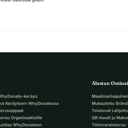
Alustan Omina
 WhyDonate-keräys
Maailmanlaajuine
uot Keräyksen WhyDonatessa
Mukautettu Bränd
keruuoppaat
Toistuvat Lahjoit
eruu Organisaatioille
QR-koodi ja Mak
Luottaa WhyDonateen
Tiimivarainkeruu