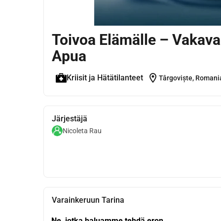
Toivoa Elämälle – Vakava 
Apua
location_on
Kriisit ja Hätätilanteet
Târgoviște, Romani
Järjestäjä
Nicoleta Rau
Varainkeruun Tarina
Ne, jotka haluamme tehdä eron,