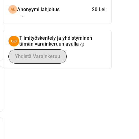
Anonyymi lahjoitus
20 Lei
AL
-
Tiimityöskentely ja yhdistyminen
tämän varainkeruun avulla
info
Yhdistä Varainkeruu