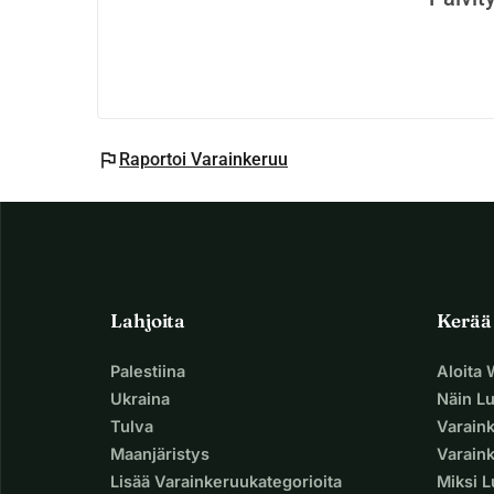
flag
Raportoi Varainkeruu
Lahjoita
Kerää
Palestiina
Aloita
Ukraina
Näin L
Tulva
Varain
Maanjäristys
Varaink
Lisää Varainkeruukategorioita
Miksi 