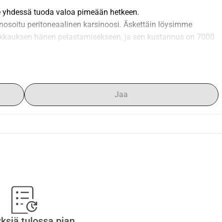
e yhdessä tuoda valoa pimeään hetkeen.
agnosoitu peritoneaalinen karsinoosi. Äskettäin löysimme 
leikkauksen hänen pelastamisekseen, ja sen kustannus on 7000 
an, tarvitsemme lisärahoitusta tuleviin hoitoihin ja 
oitte antaa, riippumatta summasta. Jokainen ele merkitsee 
Jaa
lillä.
yksiä tulossa pian.