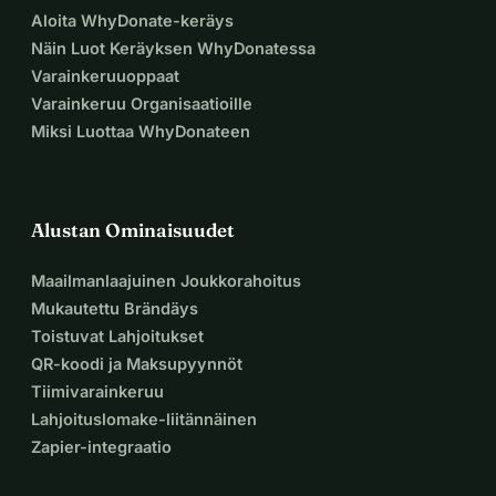
Aloita WhyDonate-keräys
Näin Luot Keräyksen WhyDonatessa
Varainkeruuoppaat
Varainkeruu Organisaatioille
Miksi Luottaa WhyDonateen
Alustan Ominaisuudet
Maailmanlaajuinen Joukkorahoitus
Mukautettu Brändäys
Toistuvat Lahjoitukset
QR-koodi ja Maksupyynnöt
Tiimivarainkeruu
Lahjoituslomake-liitännäinen
Zapier-integraatio