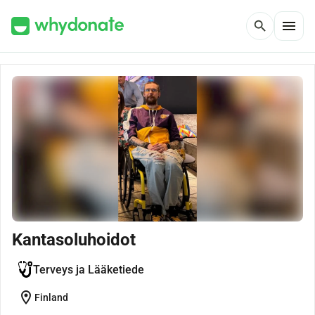
menu
search
Kantasoluhoidot
Terveys ja Lääketiede
location_on
Finland