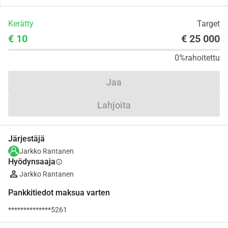
Kerätty
Target
€ 10
€ 25 000
0%
rahoitettu
Jaa
Lahjoita
Järjestäjä
Jarkko Rantanen
Hyödynsaaja
info
Jarkko Rantanen
Pankkitiedot maksua varten
**************5261