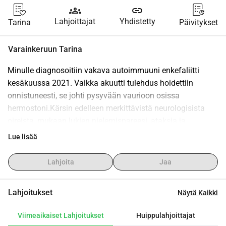
groups
link
Lahjoittajat
Yhdistetty
Tarina
Päivitykset
Varainkeruun Tarina
Minulle diagnosoitiin vakava autoimmuuni enkefaliitti 
kesäkuussa 2021. Vaikka akuutti tulehdus hoidettiin 
onnistuneesti, se johti pysyvään vaurioon osissa 
hermostoni.Kärsin edelleen merkittävistä neurologisista 
oireista, mukaan lukien nielemispareesi, ataksia ja 
hienomotoristen toimintojen menetys. Tämän seurauksena 
Lue lisää
en tällä hetkellä pysty kävelemään.Vasta 40-vuotiaana 
etsin lisää hoitovaihtoehtoja. Stammisoluterapia saattaa 
Lahjoita
Jaa
olla ainoa mahdollinen tilaisuus tukea vaurioituneiden 
hermoreittien uudistumista selkäytimessäni. Valitettavasti 
Lahjoitukset
Näytä Kaikki
tätä hoitoa ei ole saatavilla Suomessa.Tämän vuoksi 
suunnittelen matkustavani erikoistuneeseen klinikkaan 
Viimeaikaiset Lahjoitukset
Huippulahjoittajat
Serbiassa, jossa toimenpide on tarjolla. Hoidon arvioitu 