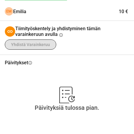
kustannus on noin 36 000 , lisäksi matkustus- ja 
Emilia
10 €
EM
majoituskulut.
Tiimityöskentely ja yhdistyminen tämän
varainkeruun avulla
info
Yhdistä Varainkeruu
Päivitykset
info
Päivityksiä tulossa pian.