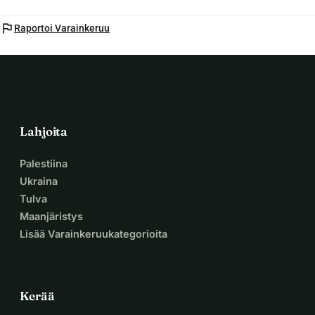
flag
Raportoi Varainkeruu
Lahjoita
Palestiina
Ukraina
Tulva
Maanjäristys
Lisää Varainkeruukategorioita
Kerää