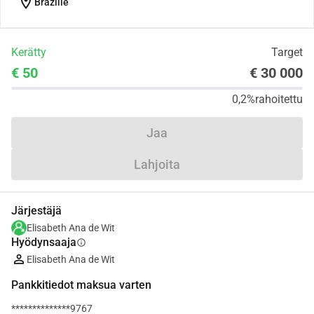
location_on
Brazilië
Kerätty
Target
€ 50
€ 30 000
0,2%
rahoitettu
Jaa
Lahjoita
Järjestäjä
Elisabeth Ana de Wit
Hyödynsaaja
info
Elisabeth Ana de Wit
Pankkitiedot maksua varten
**************9767