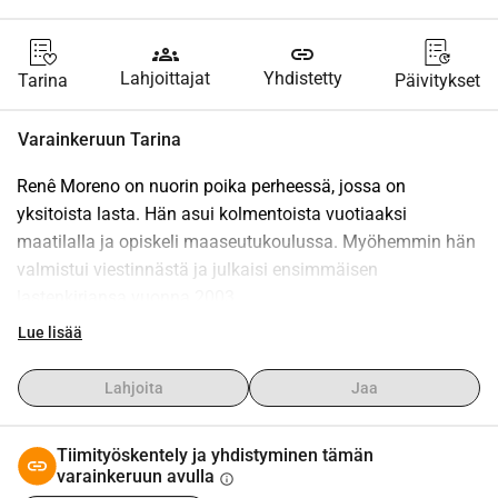
groups
link
Lahjoittajat
Yhdistetty
Tarina
Päivitykset
Varainkeruun Tarina
Renê Moreno on nuorin poika perheessä, jossa on 
yksitoista lasta. Hän asui kolmentoista vuotiaaksi 
maatilalla ja opiskeli maaseutukoulussa. Myöhemmin hän 
valmistui viestinnästä ja julkaisi ensimmäisen 
lastenkirjansa vuonna 2003.
Renê on koulussa ja oppimisprosessinsa aikana 
Lue lisää
kohdannut monia haasteita. Vasta aikuisena hänelle 
diagnosoitiin autismi ja samanaikainen dysleksia. 
Lahjoita
Jaa
Diagnoosi auttoi häntä ymmärtämään monia kritiikkiä ja 
hylkäämistä liittyviä tilanteita, joita hän oli kokenut koko 
Tiimityöskentely ja yhdistyminen tämän
elämänsä ajan. Nykyään hän tuntee itsensä 
varainkeruun avulla
info
motivoituneeksi jakamaan kokemuksiaan haluten 