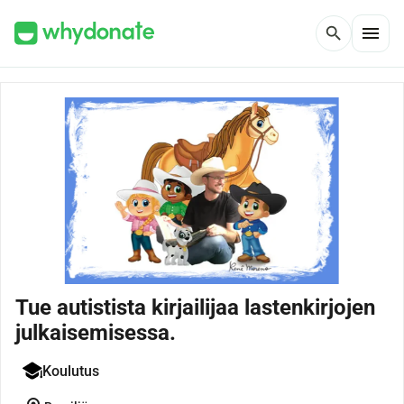
menu
search
Tue autistista kirjailijaa lastenkirjojen
julkaisemisessa.
Koulutus