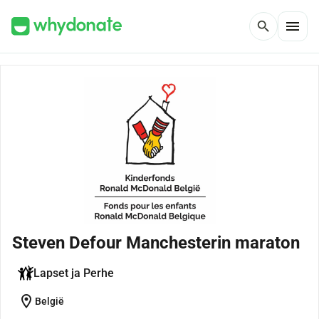
menu
search
Steven Defour Manchesterin maraton
Lapset ja Perhe
location_on
België