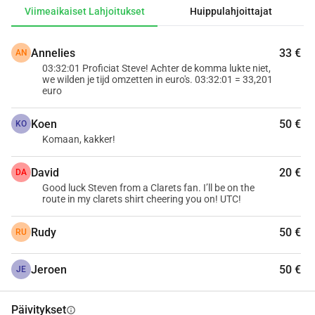
lapsensa on sairaalassa. Lisäksi säätiöllä on lomakoti 
Viimeaikaiset Lahjoitukset
Huippulahjoittajat
Center Parcs les Ardennesissa (Vielsalm), jossa perheet 
voivat pitkän sairaalahoidon jälkeen yhdessä luoda 
Annelies
33 €
AN
kauniita muistoja symbolista maksua vastaan. Panoksesi 
03:32:01 Proficiat Steve! Achter de komma lukte niet,
tekee todella eron!
we wilden je tijd omzetten in euro's. 03:32:01 = 33,201
Kiitos!
euro
Koen
50 €
 PS: Vuodesta 2024 alkaen osoite ja kansallinen numero 
KO
Komaan, kakker!
on pakollista mainita, jos haluat saada verotodistuksen 
lahjoituksistasi, jotka ovat vähintään 40 euroa.
David
20 €
DA
Good luck Steven from a Clarets fan. I’ll be on the
route in my clarets shirt cheering you on! UTC!
Rudy
50 €
RU
Jeroen
50 €
JE
Päivitykset
info