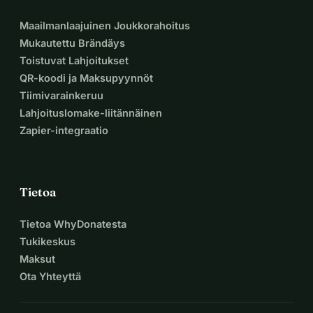
Maailmanlaajuinen Joukkorahoitus
Mukautettu Brändäys
Toistuvat Lahjoitukset
QR-koodi ja Maksupyynnöt
Tiimivarainkeruu
Lahjoituslomake-liitännäinen
Zapier-integraatio
Tietoa
Tietoa WhyDonatesta
Tukikeskus
Maksut
Ota Yhteyttä