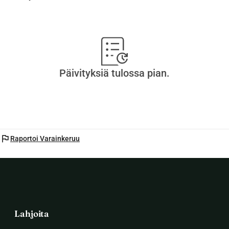
Päivityksiä tulossa pian.
flag
Raportoi Varainkeruu
Lahjoita