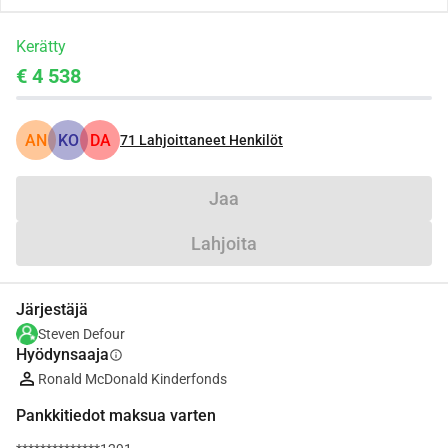
Kerätty
€ 4 538
AN
KO
DA
71
Lahjoittaneet Henkilöt
Jaa
Lahjoita
Järjestäjä
Steven Defour
Hyödynsaaja
info
Ronald McDonald Kinderfonds
Pankkitiedot maksua varten