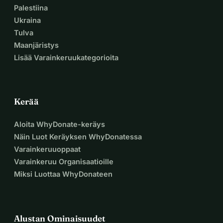
Palestiina
Ukraina
Tulva
Maanjäristys
Lisää Varainkeruukategorioita
Kerää
Aloita WhyDonate-keräys
Näin Luot Keräyksen WhyDonatessa
Varainkeruuoppaat
Varainkeruu Organisaatioille
Miksi Luottaa WhyDonateen
Alustan Ominaisuudet