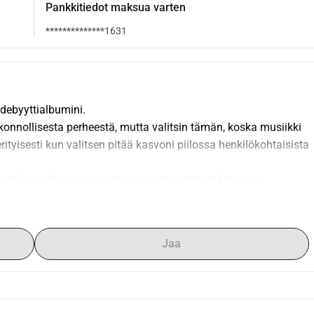
Pankkitiedot maksua varten
**************1631
ebyyttialbumini. 
konnollisesta perheestä, mutta valitsin tämän, koska musiikki 
rityisesti kun valitsen pitää kasvoni piilossa henkilökohtaisista 
että minulla on vaikeuksia saada perinteistä tukea ja 
odella, että autat minua tässä. 
iksaamisen, masteroinnin, markkinoinnin ja muut 
elun. Lisäksi se korvataan niistä tuloista, jotka menetän 
Jaa
eni tähän projektiin. 
akamaan musiikkini maailmalle. Jokainen panos, iso tai pieni, 
erityisen laulun ja luovasti punomalla seuraavien kolmen 