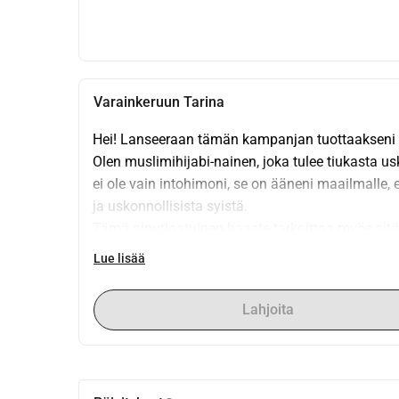
Varainkeruun Tarina
Hei! Lanseeraan tämän kampanjan tuottaakseni d
Olen muslimihijabi-nainen, joka tulee tiukasta us
ei ole vain intohimoni, se on ääneni maailmalle, e
ja uskonnollisista syistä. 
Tämä ainutlaatuinen haaste tarkoittaa myös sitä, 
näkyvyyttä musiikkiteollisuudessa, joten toivon t
Lue lisää
Varat kattavat studio vuokrauksen, tuotannon, m
välttämättömät asiat, kuten albumin taiteen ja jak
Lahjoita
ottaessani palkattomia taukoja työstä keskittyäks
Tukesi auttaa minua voittamaan nämä esteet ja j
tekee suuren eron. 
Kunnioitan parasta tukijaani omistamalla heille 