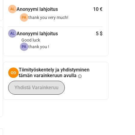
Anonyymi lahjoitus
10 €
AL
thank you very much!
PA
Anonyymi lahjoitus
5 $
AL
Good luck
thank you !
PA
Tiimityöskentely ja yhdistyminen
tämän varainkeruun avulla
info
Yhdistä Varainkeruu