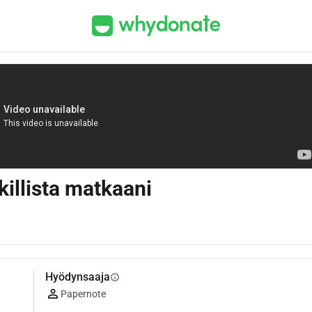
illista matkaani
Hyödynsaaja
info
Papernote