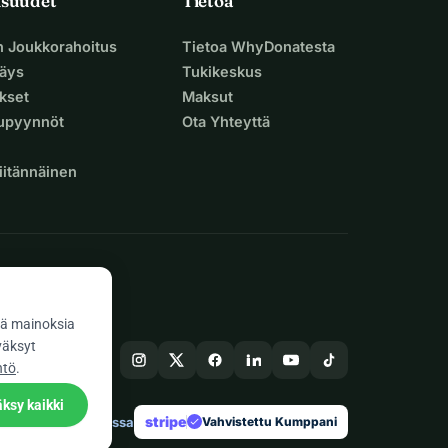
isuudet
Tietoa
n Joukkorahoitus
Tietoa WhyDonatesta
äys
Tukikeskus
ukset
Maksut
supyynnöt
Ota Yhteyttä
iitännäinen
ä mainoksia
väksyt
ntö
.
ksy kaikki
stripe
Tehty Euroopassa
★
Vahvistettu Kumppani
check