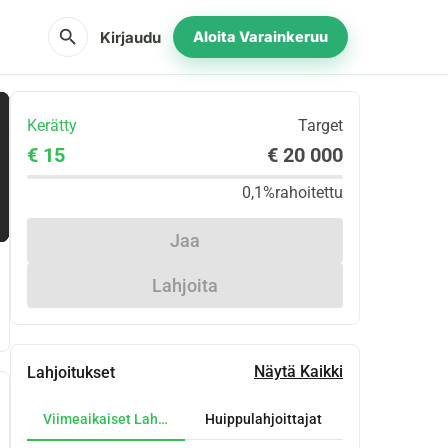
search
Kirjaudu
Aloita Varainkeruu
Kerätty
Target
€ 15
€ 20 000
0,1%
rahoitettu
Jaa
Lahjoita
Näytä Kaikki
Lahjoitukset
Viimeaikaiset Lahjoitukset
Huippulahjoittajat