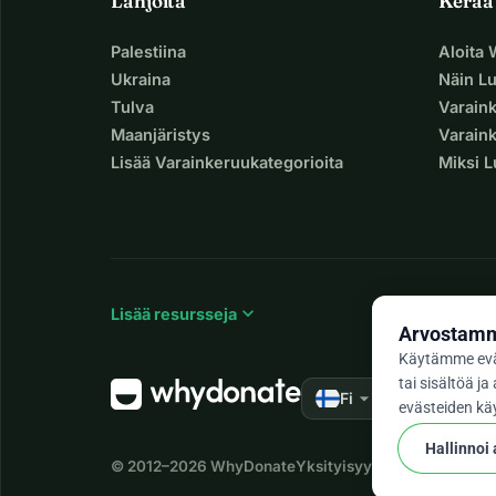
Lahjoita
Kerää
Palestiina
Aloita
Ukraina
Näin L
Tulva
Varain
Maanjäristys
Varaink
Lisää Varainkeruukategorioita
Miksi 
expand_more
Lisää resursseja
Arvostamme
Käytämme evä
tai sisältöä 
arrow_drop_down
★★★★★
Fi
4,9
evästeiden käy
Hallinnoi
© 2012–2026
WhyDonate
Yksityisyys ja evästeet
Käyt