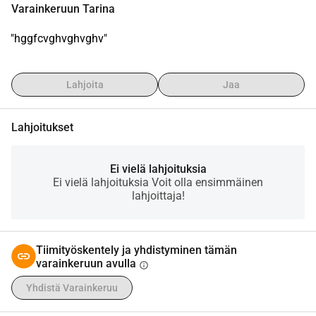
Varainkeruun Tarina
"hggfcvghvghvghv"
Lahjoita
Jaa
Lahjoitukset
Ei vielä lahjoituksia
Ei vielä lahjoituksia Voit olla ensimmäinen
lahjoittaja!
Tiimityöskentely ja yhdistyminen tämän
varainkeruun avulla
info
Yhdistä Varainkeruu