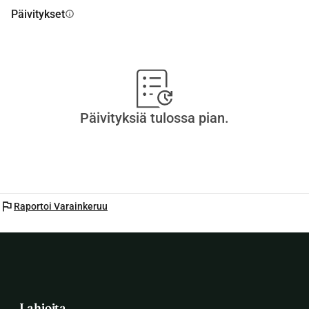
Päivitykset
info
Päivityksiä tulossa pian.
flag
Raportoi Varainkeruu
Lahjoita