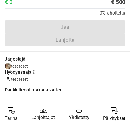
€ 0
€ 500
0%
rahoitettu
Jaa
Lahjoita
Järjestäjä
test teset
Hyödynsaaja
info
test teset
Pankkitiedot maksua varten
groups
link
Lahjoittajat
Yhdistetty
Tarina
Päivitykset