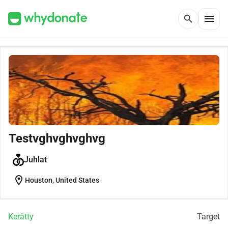
menu
search
Testvghvghvghvg
Juhlat
location_on
Houston, United States
Kerätty
Target