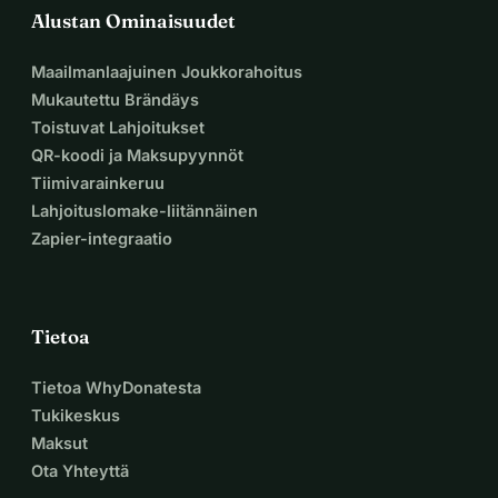
Alustan Ominaisuudet
Maailmanlaajuinen Joukkorahoitus
Mukautettu Brändäys
Toistuvat Lahjoitukset
QR-koodi ja Maksupyynnöt
Tiimivarainkeruu
Lahjoituslomake-liitännäinen
Zapier-integraatio
Tietoa
Tietoa WhyDonatesta
Tukikeskus
Maksut
Ota Yhteyttä