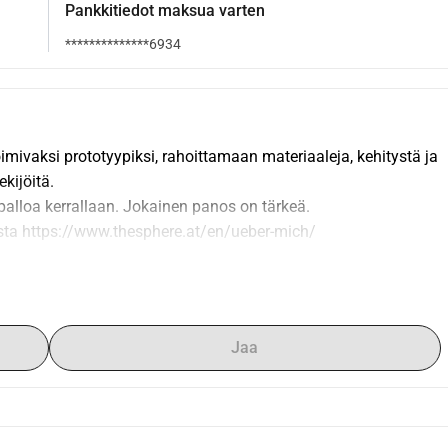
Pankkitiedot maksua varten
**************6934
mivaksi prototyypiksi, rahoittamaan materiaaleja, kehitystä ja 
kijöitä.
alloa kerrallaan. Jokainen panos on tärkeä.
eesta https://www.thesphere.at/en/ueber-mich/
hon panoksesi kuuluu.
äsi ajan ja niin kauan kuin The Sphere on olemassa.
Jaa
n (vain B2C)