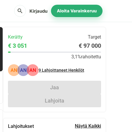
search
Kirjaudu
Aloita Varainkeruu
Kerätty
Target
€ 3 051
€ 97 000
3,1%
rahoitettu
AN
AN
AN
9
Lahjoittaneet Henkilöt
Jaa
Lahjoita
Näytä Kaikki
Lahjoitukset