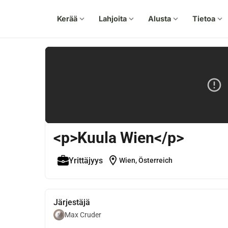
Kerää
expand_more
Lahjoita
expand_more
Alusta
expand_more
Tietoa
expand_more
<p>Kuula Wien</p>
location_on
Yrittäjyys
Wien, Österreich
Järjestäjä
Max Cruder