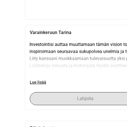
Varainkeruun Tarina
Investointisi auttaa muuttamaan tämän vision toi
inspiroimaan seuraavaa sukupolvea unelmia ja te
Liity kanssani muokkaamaan tulevaisuutta yksi p
Lisätietoja minusta ja historiasta löydät osoitt
Tuestasi saat jotain takaisin:
Lue lisää
Saat alennuksen sen lahjoitusalueen mukaan, jo
Alennus koskee kaikkia tuotteita koko loppueläm
Lahjoita
40 % 10.000,00 saat yksityiskäyttöön betaversio
30 % 1.000,00
20 % 500,00
10 % 100,00