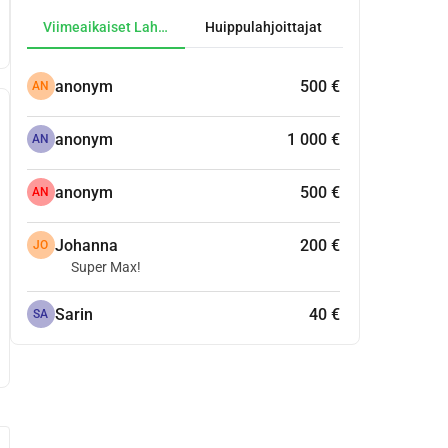
Viimeaikaiset Lahjoitukset
Huippulahjoittajat
anonym
500 €
AN
anonym
1 000 €
AN
anonym
500 €
AN
Johanna
200 €
JO
Super Max!
Sarin
40 €
SA