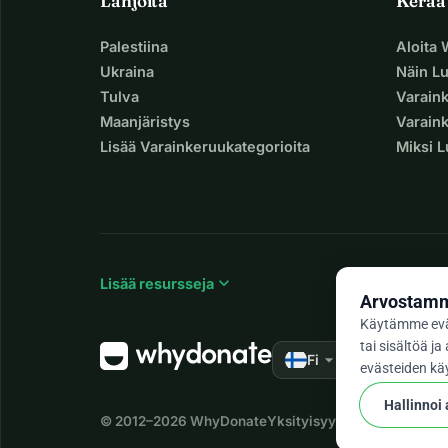
Lahjoita
Kerää
Palestiina
Aloita
Ukraina
Näin L
Tulva
Varain
Maanjäristys
Varaink
Lisää Varainkeruukategorioita
Miksi 
expand_more
Lisää resursseja
Arvostamme
Käytämme evä
tai sisältöä 
arrow_drop_down
★★★★★
Fi
4,9
evästeiden käy
Hallinnoi
© 2012–2026
WhyDonate
Yksityisyys ja evästeet
Käyt