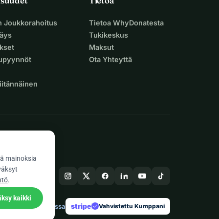
isuudet
Tietoa
n Joukkorahoitus
Tietoa WhyDonatesta
äys
Tukikeskus
ukset
Maksut
supyynnöt
Ota Yhteyttä
iitännäinen
ä mainoksia
väksyt
ntö
.
ksy kaikki
stripe
Tehty Euroopassa
★
Vahvistettu Kumppani
check