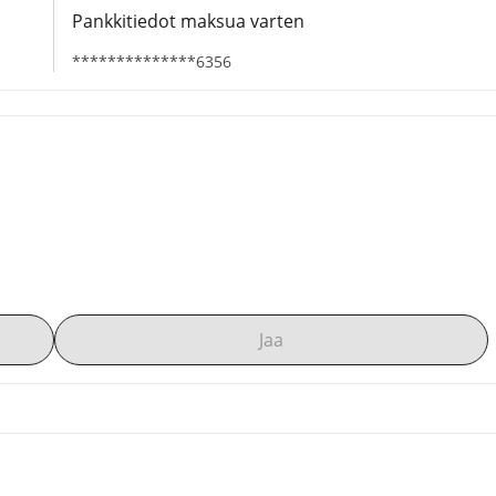
Pankkitiedot maksua varten
**************6356
Jaa