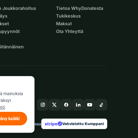
n Joukkorahoitus
Tietoa WhyDonatesta
äys
Tukikeskus
ukset
Maksut
supyynnöt
Ota Yhteyttä
iitännäinen
ä mainoksia
väksyt
ntö
.
ksy kaikki
stripe
Tehty Euroopassa
★
Vahvistettu Kumppani
check