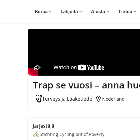
Kerää
expand_more
Lahjoita
expand_more
Alusta
expand_more
Tietoa
expand_more
Trap se vuosi – anna hu
location_on
Terveys ja Lääketiede
Nederland
Järjestäjä
Stichting Cycling out of Poverty