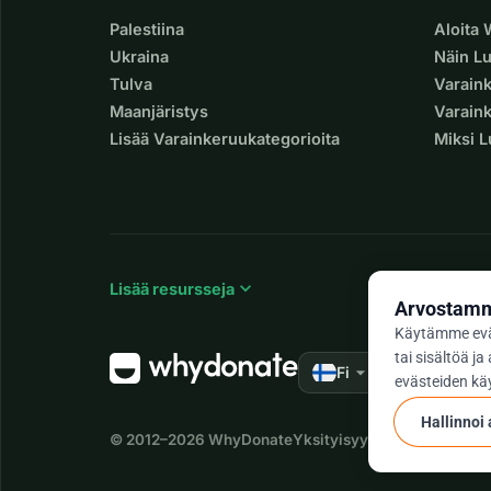
Palestiina
Aloita
Ukraina
Näin L
Tulva
Varain
Maanjäristys
Varaink
Lisää Varainkeruukategorioita
Miksi 
expand_more
Lisää resursseja
Arvostamme
Käytämme evä
tai sisältöä 
arrow_drop_down
★★★★★
Fi
4,9
evästeiden käy
Hallinnoi
© 2012–2026
WhyDonate
Yksityisyys ja evästeet
Käyt