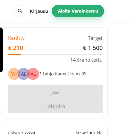
search
Kirjaudu
Aloita Varainkeruu
Kerätty
Target
€ 210
€ 1 500
14%
rahoitettu
WI
AL
AL
3
Lahjoittaneet Henkilöt
Jaa
Lahjoita
Lahjoitukset
Näytä Kaikki