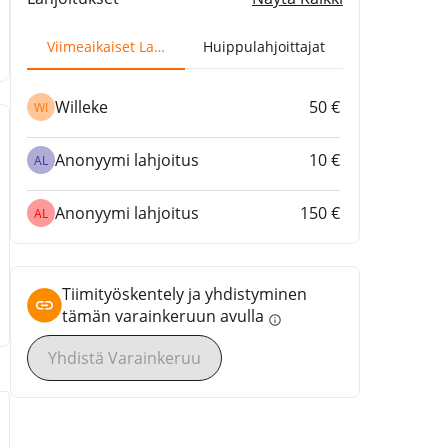
Viimeaikaiset Lahjoitukset
Huippulahjoittajat
Willeke
50 €
WI
Anonyymi lahjoitus
10 €
AL
Anonyymi lahjoitus
150 €
AL
Tiimityöskentely ja yhdistyminen
tämän varainkeruun avulla
info
Yhdistä Varainkeruu