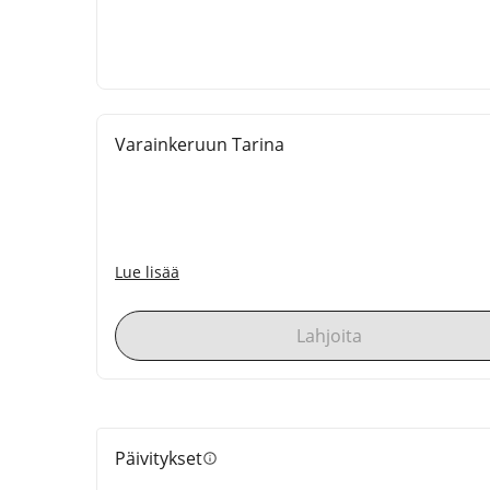
Varainkeruun Tarina
Lue lisää
Lahjoita
Päivitykset
info