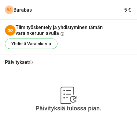
Barabas
5 €
BA
Tiimityöskentely ja yhdistyminen tämän
varainkeruun avulla
info
Yhdistä Varainkeruu
Päivitykset
info
Päivityksiä tulossa pian.