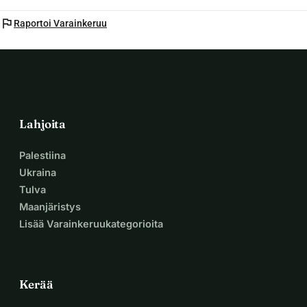
flag
Raportoi Varainkeruu
Lahjoita
Palestiina
Ukraina
Tulva
Maanjäristys
Lisää Varainkeruukategorioita
Kerää