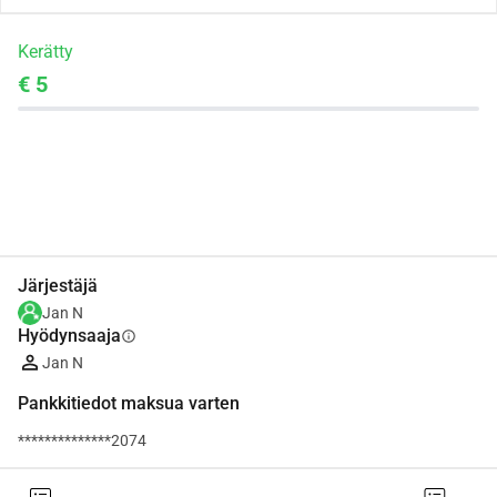
Kerätty
€ 5
Jaa
Lahjoita
Järjestäjä
Jan N
Hyödynsaaja
info
Jan N
Pankkitiedot maksua varten
**************2074