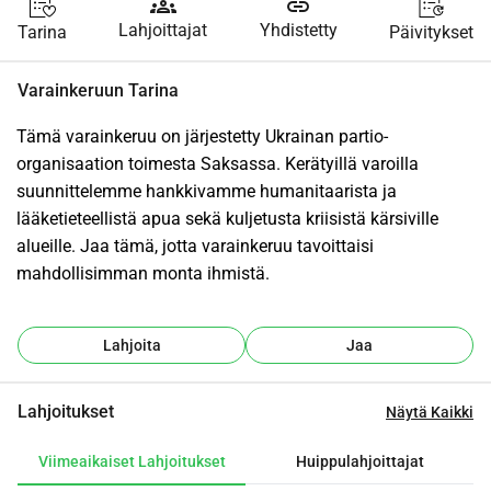
groups
link
Lahjoittajat
Yhdistetty
Tarina
Päivitykset
Varainkeruun Tarina
Tämä varainkeruu on järjestetty Ukrainan partio-
organisaation toimesta Saksassa. Kerätyillä varoilla 
suunnittelemme hankkivamme humanitaarista ja 
lääketieteellistä apua sekä kuljetusta kriisistä kärsiville 
alueille. Jaa tämä, jotta varainkeruu tavoittaisi 
mahdollisimman monta ihmistä.
Lahjoita
Jaa
Lahjoitukset
Näytä Kaikki
Viimeaikaiset Lahjoitukset
Huippulahjoittajat