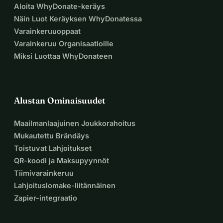
Aloita WhyDonate-keräys
Näin Luot Keräyksen WhyDonatessa
Varainkeruuoppaat
Varainkeruu Organisaatioille
Miksi Luottaa WhyDonateen
Alustan Ominaisuudet
Maailmanlaajuinen Joukkorahoitus
Mukautettu Brändäys
Toistuvat Lahjoitukset
QR-koodi ja Maksupyynnöt
Tiimivarainkeruu
Lahjoituslomake-liitännäinen
Zapier-integraatio