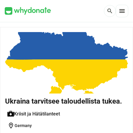
menu
search
Ukraina tarvitsee taloudellista tukea.
Kriisit ja Hätätilanteet
location_on
Germany