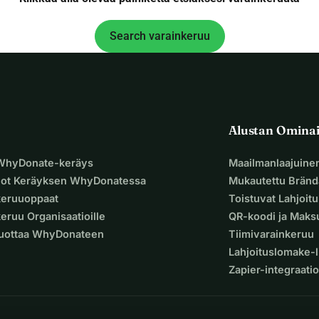
Search varainkeruu
Alustan Omina
 WhyDonate-keräys
Maailmanlaajuine
uot Keräyksen WhyDonatessa
Mukautettu Bränd
keruuoppaat
Toistuvat Lahjoit
eruu Organisaatioille
QR-koodi ja Mak
Luottaa WhyDonateen
Tiimivarainkeruu
Lahjoituslomake-l
Zapier-integraatio