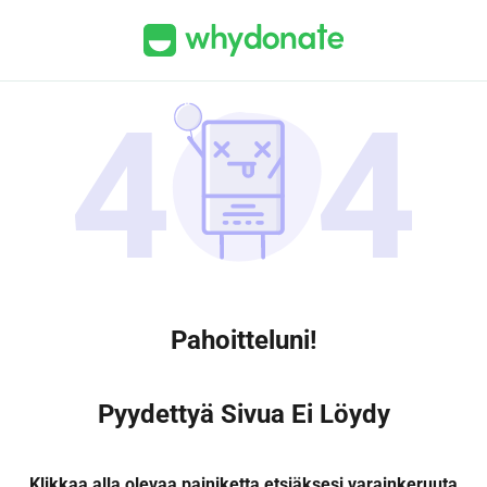
Pahoitteluni!
Pyydettyä Sivua Ei Löydy
Klikkaa alla olevaa painiketta etsiäksesi varainkeruuta