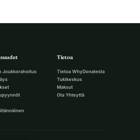
isuudet
Tietoa
n Joukkorahoitus
Tietoa WhyDonatesta
äys
Tukikeskus
ukset
Maksut
supyynnöt
Ota Yhteyttä
iitännäinen