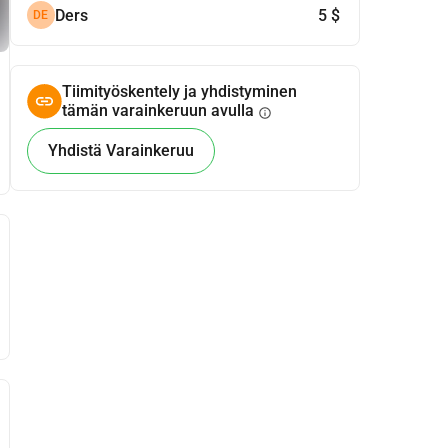
Ders
5 $
DE
Tiimityöskentely ja yhdistyminen
tämän varainkeruun avulla
info
Yhdistä Varainkeruu