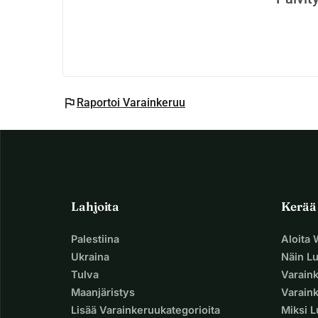
flag
Raportoi Varainkeruu
Lahjoita
Kerää
Palestiina
Aloita
Ukraina
Näin L
Tulva
Varain
Maanjäristys
Varaink
Lisää Varainkeruukategorioita
Miksi 