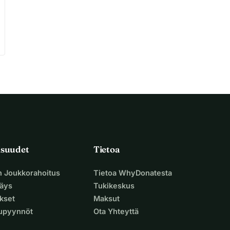
isuudet
Tietoa
n Joukkorahoitus
Tietoa WhyDonatesta
äys
Tukikeskus
ukset
Maksut
supyynnöt
Ota Yhteyttä