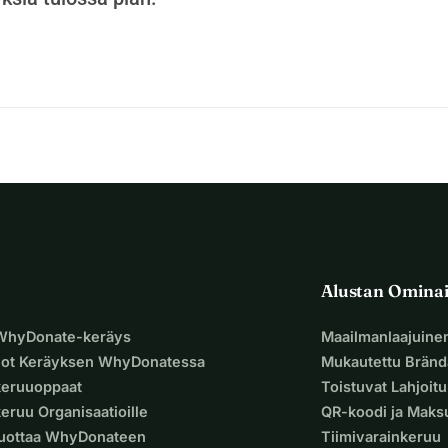
Alustan Omina
 WhyDonate-keräys
Maailmanlaajuine
uot Keräyksen WhyDonatessa
Mukautettu Bränd
keruuoppaat
Toistuvat Lahjoit
eruu Organisaatioille
QR-koodi ja Mak
Luottaa WhyDonateen
Tiimivarainkeruu