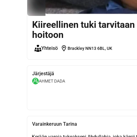
Kiireellinen tuki tarvitaa
hoitoon
location_on
Yhteisö
Brackley NN13 6BL, UK
Järjestäjä
AHMET DADA
Varainkeruun Tarina
Kerään varoja tukeakseni Abdullahia, joka kärsii 