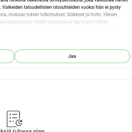
a. Vaikeiden taloudellisten olosuhteiden vuoksi hän ei pysty 
ia, mukaan lukien tutkimukset, lääkkeet ja hoito. Hänen 
komplikaatioita. Kaikki lahjoitukset käytetään hänen 
tä pääsemään asianmukaiseen hoitoon mahdollisimman pian. 
ekee todellisen eron hänen kärsimyksensä lievittämisessä ja 
isyydestänne ja tuestanne.
Jaa
yksiä tulossa pian.