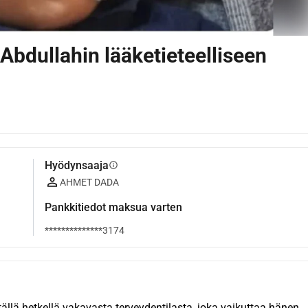
n Abdullahin lääketieteelliseen
Hyödynsaaja
info
AHMET DADA
Pankkitiedot maksua varten
**************3174
tällä hetkellä vakavasta terveydentilasta, joka vaikuttaa hänen 