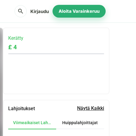
search
Kirjaudu
Aloita Varainkeruu
Kerätty
£ 4
Jaa
Lahjoita
Näytä Kaikki
Lahjoitukset
Viimeaikaiset Lahjoitukset
Huippulahjoittajat