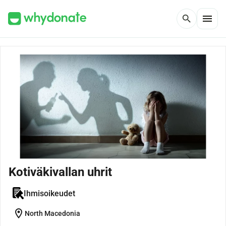
menu
search
Kotiväkivallan uhrit
Ihmisoikeudet
location_on
North Macedonia