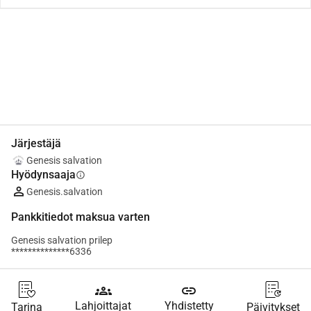
Jaa
Lahjoita
Järjestäjä
Genesis salvation
Hyödynsaaja
info
Genesis.salvation
Pankkitiedot maksua varten
Genesis salvation prilep
**************6336
groups
link
Lahjoittajat
Yhdistetty
Tarina
Päivitykset