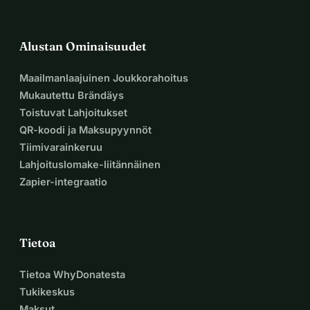
Alustan Ominaisuudet
Maailmanlaajuinen Joukkorahoitus
Mukautettu Brändäys
Toistuvat Lahjoitukset
QR-koodi ja Maksupyynnöt
Tiimivarainkeruu
Lahjoituslomake-liitännäinen
Zapier-integraatio
Tietoa
Tietoa WhyDonatesta
Tukikeskus
Maksut