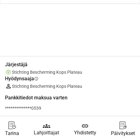
Jaa
Lahjoita
Järjestäjä
Stichting Bescherming Kops Plateau
Hyödynsaaja
info
Stichting Bescherming Kops Plateau
Pankkitiedot maksua varten
**************0539
groups
link
Lahjoittajat
Yhdistetty
Tarina
Päivitykset