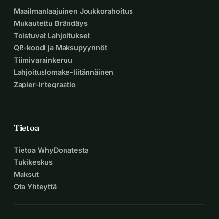
Maailmanlaajuinen Joukkorahoitus
Mukautettu Brändäys
Toistuvat Lahjoitukset
QR-koodi ja Maksupyynnöt
Tiimivarainkeruu
Lahjoituslomake-liitännäinen
Zapier-integraatio
Tietoa
Tietoa WhyDonatesta
Tukikeskus
Maksut
Ota Yhteyttä