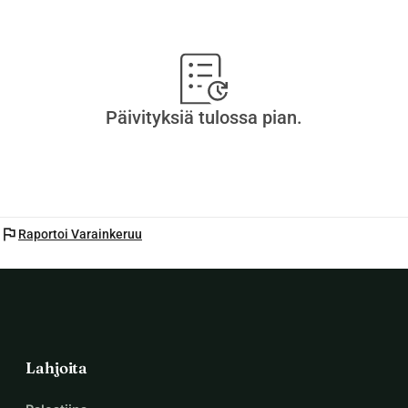
Päivityksiä tulossa pian.
flag
Raportoi Varainkeruu
Lahjoita