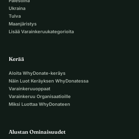
Palestiina
Ukraina
Tulva
Maanjäristys
Lisää Varainkeruukategorioita
Kerää
Aloita WhyDonate-keräys
Näin Luot Keräyksen WhyDonatessa
Varainkeruuoppaat
Varainkeruu Organisaatioille
Miksi Luottaa WhyDonateen
Alustan Ominaisuudet