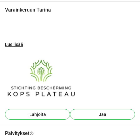
Varainkeruun Tarina
Lue lisää
Lahjoita
Jaa
Päivitykset
info