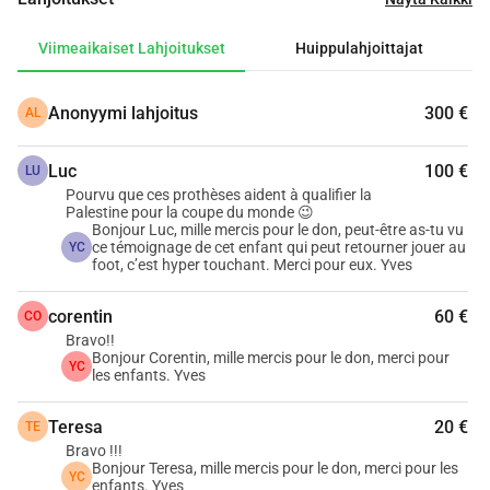
Aion kävellä kotoani Brysselistä Santiago de Compostelan 
reittiä pitkin, ja mahdollisuuksien mukaan kohti Etelä-
Viimeaikaiset Lahjoitukset
Huippulahjoittajat
Portugalia. Pitkä matka, Vicin kanssa, kolmen vuoden 
ikäinen australianpaimenkoira, joka tulee kulkemaan 
Anonyymi lahjoitus
300 €
AL
kanssani ensimmäiset 350 kilometriä, ja palaa sitten kotiin 
ansaitulle levolle.
Luc
100 €
Projektin valmistelun myötä tunsin tarpeen antaa tälle 
LU
Pourvu que ces prothèses aident à qualifier la
kävelylle solidaarisuuden ja humanitaarisuuden 
Palestine pour la coupe du monde 😉
ulottuvuus. Kaikkien niiden syiden joukossa, jotka 
Bonjour Luc, mille mercis pour le don, peut-être as-tu vu
ce témoignage de cet enfant qui peut retourner jouer au
YC
koskettavat minua, sota-ajan väkivallassa kärsivien lasten 
foot, c’est hyper touchant. Merci pour eux. Yves
kohtalo koskettaa minua erityisesti.
Ilman poliittista pohdintaa, kysyin itseltäni yksinkertaisen 
corentin
60 €
CO
kysymyksen: miten voimme toimia konkreettisesti?
Bravo!!
Bonjour Corentin, mille mercis pour le don, merci pour
Yksi todistus vaikutti minuun syvästi: nuoren 
YC
les enfants. Yves
palestinalaispojan, joka oli menettänyt jalan, tarina. Kiitos 
UGANI-säätiön valmistaman proteesin, hän voi nyt palata 
Teresa
20 €
TE
kouluun ja pelata jälleen jalkapalloa. Yksinkertaisia eleitä, 
Bravo !!!
Bonjour Teresa, mille mercis pour le don, merci pour les
jotka ovat jälleen mahdollisia.
YC
enfants. Yves