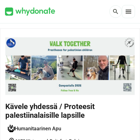
menu
search
Kävele yhdessä / Proteesit
palestiinalaisille lapsille
Humanitaarinen Apu