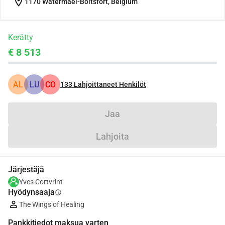
location_on
1170 Watermael-Boitsfort, Belgium
Kerätty
€ 8 513
AL
LU
CO
133
Lahjoittaneet Henkilöt
Jaa
Lahjoita
Järjestäjä
Yves Cortvrint
Hyödynsaaja
info
The Wings of Healing
Pankkitiedot maksua varten