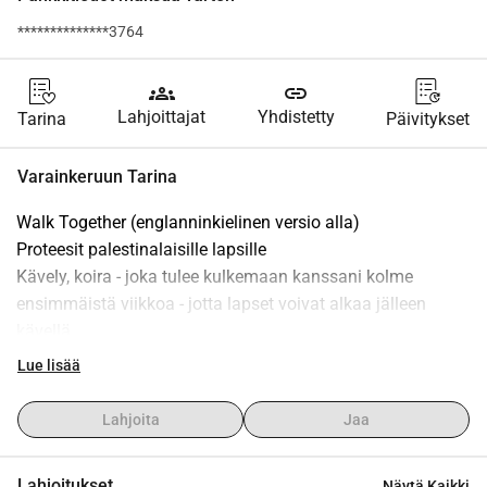
**************3764
groups
link
Lahjoittajat
Yhdistetty
Tarina
Päivitykset
Varainkeruun Tarina
Walk Together (englanninkielinen versio alla)
Proteesit palestinalaisille lapsille
Kävely, koira - joka tulee kulkemaan kanssani kolme 
ensimmäistä viikkoa - jotta lapset voivat alkaa jälleen 
kävellä.
Tämä projekti on ollut minulle tärkeä jo pitkään. Tunsin 
Lue lisää
tarpeen omistaa sille aikaa, energiaa ja aitoa sisäistä 
saatavuutta. Tänään hetki on tullut: lähden matkaan 1. 
Lahjoita
Jaa
maaliskuuta, useiksi kuukausiksi kävelyä, aina 31. 
heinäkuuta 2026 asti.
Lahjoitukset
Näytä Kaikki