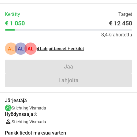
Kerätty
Target
€ 1 050
€ 12 450
8,4%
rahoitettu
AL
AL
AL
4
Lahjoittaneet Henkilöt
Jaa
Lahjoita
Järjestäjä
Stichting Vismada
Hyödynsaaja
info
Stichting Vismada
Pankkitiedot maksua varten