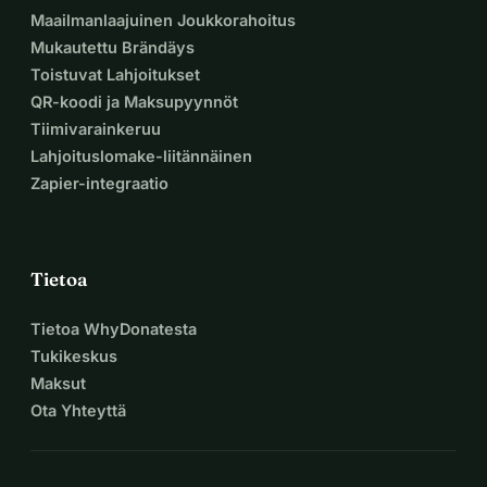
Maailmanlaajuinen Joukkorahoitus
Mukautettu Brändäys
Toistuvat Lahjoitukset
QR-koodi ja Maksupyynnöt
Tiimivarainkeruu
Lahjoituslomake-liitännäinen
Zapier-integraatio
Tietoa
Tietoa WhyDonatesta
Tukikeskus
Maksut
Ota Yhteyttä