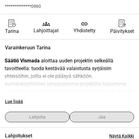
**************0960
groups
link
Lahjoittajat
Yhdistetty
Tarina
Päivitykset
Varainkeruun Tarina
Säätiö Vismada
 aloittaa uuden projektin selkeällä 
tavoitteella: tuoda kestävää valaistusta syrjäisiin 
yhteisöihin, joilla ei ole pääsyä sähköön. 
Aurinkokäyttöisten lamppujemme projektilla haluamme 
varustaa satoja perheitä yksinkertaisella mutta tehokkaalla 
ratkaisulla: pienellä lampulla, joka toimii aurinkoenergialla 
Lue lisää
ja voi näin ollen muuttaa elämän suuresti.
Monille maaseudun perheille valon puute tarkoittaa, että 
Lahjoita
Jaa
heidän elämänsä pysähtyy auringonlaskun jälkeen. Lapset 
eivät voi enää opiskella, perheet joutuvat kokkaamaan 
Lahjoitukset
Näytä Kaikki
pimeässä, ja sosiaaliset aktiviteetit ovat rajalliset. 