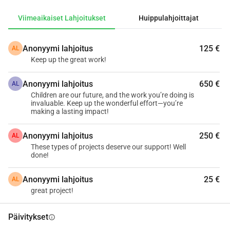
Perinteiset vaihtoehdot, kuten öljylamput, ovat paitsi 
Viimeaikaiset Lahjoitukset
Huippulahjoittajat
kalliita myös vaarallisia ja terveydelle haitallisia. 
Aurinkolamppumme tarjoavat turvallisen, kestävän ja 
Anonyymi lahjoitus
125 €
AL
ympäristöystävällisen ratkaisun.
Keep up the great work!
Tämän projektin tavoitteena on:
1000 aurinkolamppua
 lahjoittaa kotitalouksille syrjäisissä 
Anonyymi lahjoitus
650 €
AL
yhteisöissä. Tarjota koulutusta aurinkoenergian käytöstä ja 
Children are our future, and the work you’re doing is
huollosta. Antaa panos elämänlaadun parantamiseen 
invaluable. Keep up the wonderful effort—you’re
making a lasting impact!
tarjoamalla pääsy valoon.
Miksi tämä on niin tärkeää lapsille?
Anonyymi lahjoitus
250 €
AL
Monissa perheissä käytetään edelleen öljy- tai 
These types of projects deserve our support! Well
kerosiinilamppuja, jolloin lapset hengittävät haitallisia 
done!
aineita yrittäessään tehdä läksyjään. Nämä lamput ovat 
paitsi haitallisia heidän terveydelleen, myös 
Anonyymi lahjoitus
25 €
AL
tulipalovaarallisia. Lisäksi lapset eivät voi liikkua 
great project!
turvallisesti kadulla ilman kunnollista valaistusta. 
Antamalla aurinkolamppuja tarjoamme heille turvallisen ja 
Päivitykset
info
terveellisen ympäristön, jossa he voivat oppia, leikkiä ja 