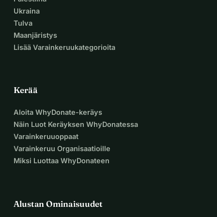
Ukraina
Tulva
Maanjäristys
Lisää Varainkeruukategorioita
Kerää
Aloita WhyDonate-keräys
Näin Luot Keräyksen WhyDonatessa
Varainkeruuoppaat
Varainkeruu Organisaatioille
Miksi Luottaa WhyDonateen
Alustan Ominaisuudet