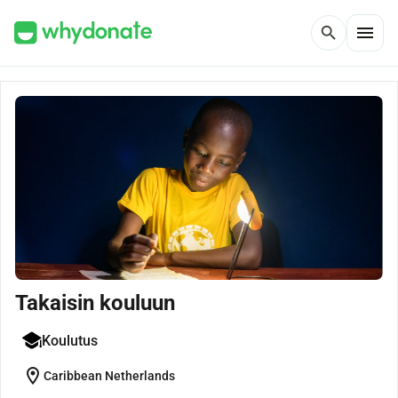
menu
search
Takaisin kouluun
Koulutus
location_on
Caribbean Netherlands