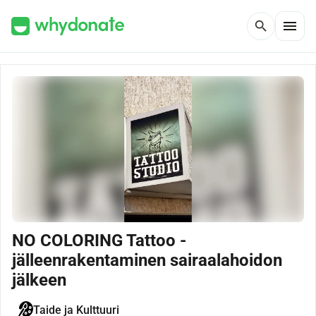
menu
search
NO COLORING Tattoo -
jälleenrakentaminen sairaalahoidon
jälkeen
Taide ja Kulttuuri