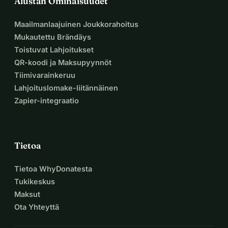
Alustan Ominaisuudet
Maailmanlaajuinen Joukkorahoitus
Mukautettu Brändäys
Toistuvat Lahjoitukset
QR-koodi ja Maksupyynnöt
Tiimivarainkeruu
Lahjoituslomake-liitännäinen
Zapier-integraatio
Tietoa
Tietoa WhyDonatesta
Tukikeskus
Maksut
Ota Yhteyttä