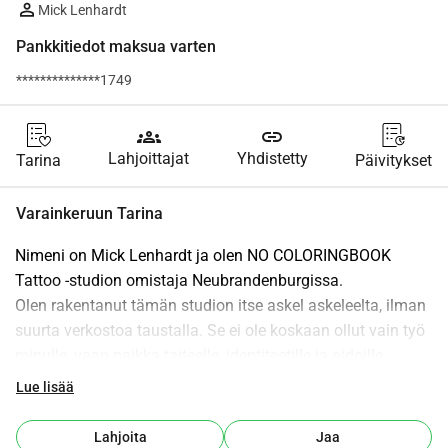
Mick Lenhardt
Pankkitiedot maksua varten
**************1749
groups
link
Lahjoittajat
Yhdistetty
Tarina
Päivitykset
Varainkeruun Tarina
Nimeni on Mick Lenhardt ja olen NO COLORINGBOOK 
Tattoo -studion omistaja Neubrandenburgissa.
Olen rakentanut tämän studion itse askel askeleelta, ilman 
suurta verkostoa taustalla. Se ei ole koskaan ollut vain työ 
minulle, vaan paikka taiteelle, identiteetille ja aidoille 
kohtaamisille.
Lue lisää
Sitten tuli odottamaton käänne: jouduin sairaalaan.
Tänä aikana en voinut työskennellä. Toiminta pysähtyi, 
Lahjoita
Jaa