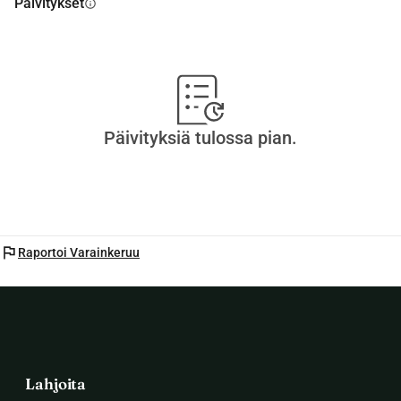
Päivitykset
info
Kiitos lukemisesta ja tuesta.
Päivityksiä tulossa pian.
flag
Raportoi Varainkeruu
Lahjoita