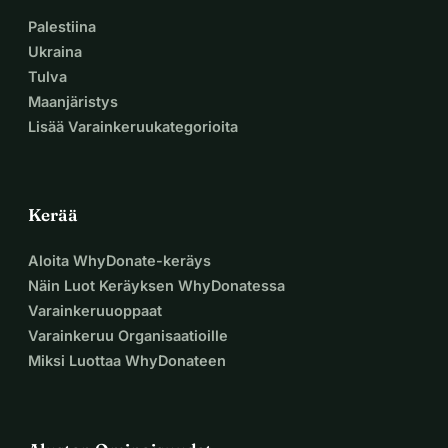
Palestiina
Ukraina
Tulva
Maanjäristys
Lisää Varainkeruukategorioita
Kerää
Aloita WhyDonate-keräys
Näin Luot Keräyksen WhyDonatessa
Varainkeruuoppaat
Varainkeruu Organisaatioille
Miksi Luottaa WhyDonateen