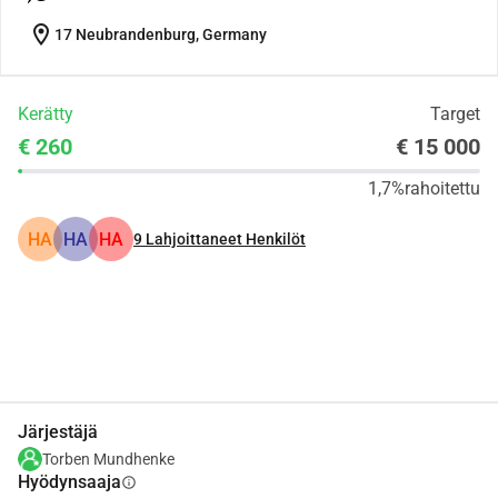
location_on
17 Neubrandenburg, Germany
Kerätty
Target
€ 260
€ 15 000
1,7%
rahoitettu
HA
HA
HA
9
Lahjoittaneet Henkilöt
Jaa
Lahjoita
Järjestäjä
Torben Mundhenke
Hyödynsaaja
info