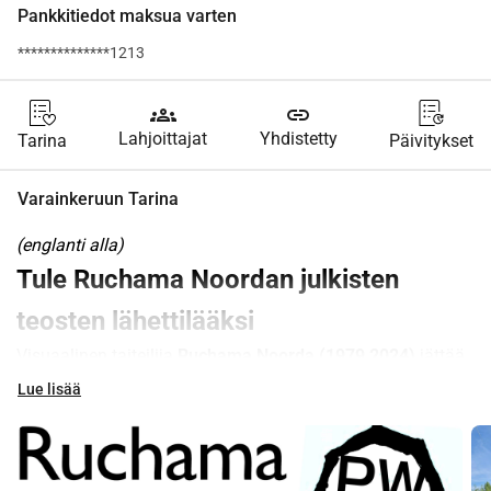
Pankkitiedot maksua varten
**************1213
groups
link
Lahjoittajat
Yhdistetty
Tarina
Päivitykset
Varainkeruun Tarina
(englanti alla)
Tule Ruchama Noordan julkisten 
teosten lähettilääksi
Visuaalinen taiteilija 
Ruchama Noorda (1979 2024) 
jättää 
jälkeensä laajan teoskokonaisuuden, josta valikoima on 
Lue lisää
esillä hänen palkitussa kirjassaan 
As Above So Below 
(2022, Jap Sam Books). Osa hänen teoksistaan sijaitsee 
(puoli-)julkisissa tiloissa Amsterdamissa ja sen 