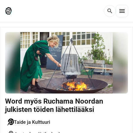
menu
search
Word myös Ruchama Noordan
julkisten töiden lähettilääksi
Taide ja Kulttuuri