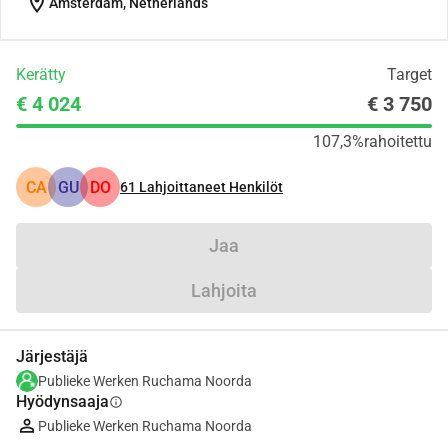
location_on
Amsterdam, Netherlands
Kerätty
Target
€ 4 024
€ 3 750
107,3%
rahoitettu
CA
GU
DO
61
Lahjoittaneet Henkilöt
Jaa
Lahjoita
Järjestäjä
Publieke Werken Ruchama Noorda
Hyödynsaaja
info
Publieke Werken Ruchama Noorda