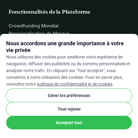
Fonctionnalités de la Plateforme
Crowdfunding Mondial
Personnalisation de Marque
Dons Récurrents
Nous accordons une grande importance à votre
QR Code et Demandes de Paiement
vie privée
Cagnotte en Équipe
Nous utilisons des cookies pour améliorer votre expérience de
navigation, diffuser des publicités ou du contenu personnalisés et
Plugin de Formulaire de Don
analyser notre trafic. En cliquant sur "Tout accepter", vous
Intégration Zapier
consentez à notre utilisation des cookies. Pour en savoir plus,
consultez notre
politique de confidentialité et de cookies
.
Gérer les préférences
À propos
Tout rejeter
À propos de WhyDonate
Centre d'aide
Accepter tout
Frais
Nous Contacter