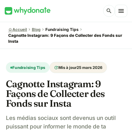
menu
search
chevron_right
chevron_right
chevron_right
home
Accueil
Blog
Fundraising Tips
Cagnotte Instagram: 9 Façons de Collecter des Fonds sur
Insta
update
Fundraising Tips
Mis à jour
25 mars 2026
Cagnotte Instagram: 9
Façons de Collecter des
Fonds sur Insta
Les médias sociaux sont devenus un outil
puissant pour informer le monde de ta